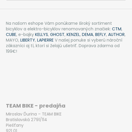
Na našom eshope Vám ponúkame široký sortiment
bicyklov a elektro-bicyklov renomovaných značiek:
CTM
,
CUBE
, e-bajky
KELLYS
,
GHOST
,
KENZEL
,
DEMA
,
BEFLY
,
AUTHOR
,
MAYO,
LIBERTY
,
LAPIERRE
V našej ponuke si vyberú nároční
zákazníci aj tí, ktorí si želajú ušetriť. Doprava zdarma od
199€!
TEAM BIKE - predajňa
Miroslav Ďurina – TEAM BIKE
Bratislavská 2791/114
Piešťany
921 01