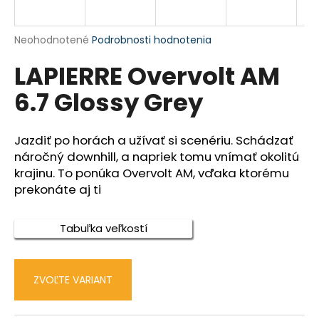
á
j
Priemerné
Neohodnotené
Podrobnosti hodnotenia
s
hodnotenie
LAPIERRE Overvolt AM
produktu
ť
je
?
6.7 Glossy Grey
0,0
z
5
hviezdičiek.
Jazdiť po horách a užívať si scenériu. Schádzať
náročný downhill, a napriek tomu vnímať okolitú
HĽADAŤ
krajinu. To ponúka Overvolt AM, vďaka ktorému
prekonáte aj ti
O
Tabuľka veľkostí
d
p
o
ZVOĽTE VARIANT
r
ú