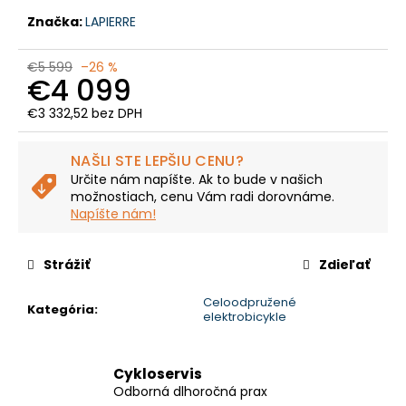
č
a
Značka:
LAPIERRE
m
e
€5 599
–26 %
€4 099
€3 332,52 bez DPH
CTM
Jednotková
AREON
-
cena:
NAŠLI STE LEPŠIU CENU?
MATNÁ
BÉŽOVÁ
Určite nám napíšte. Ak to bude v našich
/
možnostiach, cenu Vám radi dorovnáme.
LESKLÁ
Napíšte nám!
ČIERNA
€2
700
Strážiť
Zdieľať
Pôvodne:
€3
Celoodpružené
299,99
Kategória
:
elektrobicykle
Cykloservis
Odborná dlhoročná prax