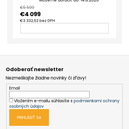
€5 599
€4 099
€3 332,52 bez DPH
DO
KOŠÍKA
Z
á
Odoberať newsletter
p
Nezmeškajte žiadne novinky či zľavy!
ä
t
Email
i
Vložením e-mailu súhlasíte s
podmienkami ochrany
e
osobných údajov
PRIHLÁSIŤ SA