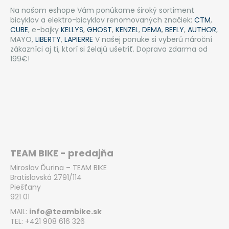
Na našom eshope Vám ponúkame široký sortiment
bicyklov a elektro-bicyklov renomovaných značiek:
CTM
,
CUBE
, e-bajky
KELLYS
,
GHOST
,
KENZEL
,
DEMA
,
BEFLY
,
AUTHOR
,
MAYO,
LIBERTY
,
LAPIERRE
V našej ponuke si vyberú nároční
zákazníci aj tí, ktorí si želajú ušetriť. Doprava zdarma od
199€!
TEAM BIKE - predajňa
Miroslav Ďurina – TEAM BIKE
Bratislavská 2791/114
Piešťany
921 01
MAIL:
info@teambike.sk
TEL: +421 908 616 326