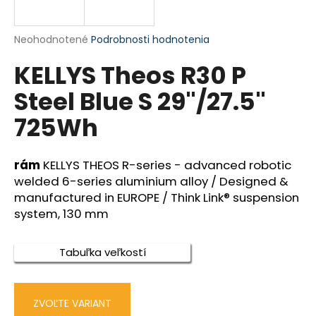
á
j
Priemerné
Neohodnotené
Podrobnosti hodnotenia
s
hodnotenie
KELLYS Theos R30 P
produktu
ť
je
?
Steel Blue S 29"/27.5"
0,0
z
725Wh
5
hviezdičiek.
rám
KELLYS THEOS R-series - advanced robotic
HĽADAŤ
welded 6-series aluminium alloy / Designed &
manufactured in EUROPE / Think Link® suspension
system, 130 mm
O
d
Tabuľka veľkostí
p
o
r
ú
ZVOĽTE VARIANT