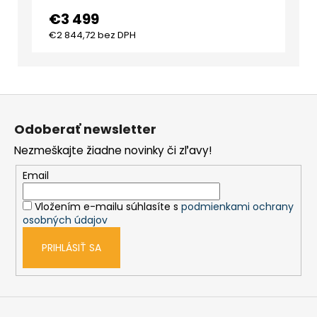
€3 499
€2 844,72 bez DPH
Z
á
Odoberať newsletter
p
Nezmeškajte žiadne novinky či zľavy!
ä
t
Email
i
Vložením e-mailu súhlasíte s
podmienkami ochrany
e
osobných údajov
PRIHLÁSIŤ SA