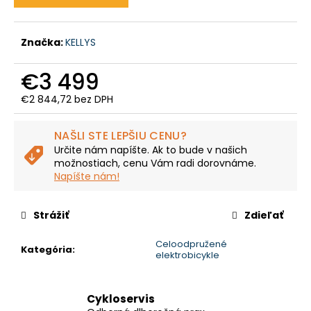
č
a
m
Značka:
KELLYS
e
€3 499
CTM
€2 844,72 bez DPH
AREON
XPERT
Jednotková
-
cena:
NAŠLI STE LEPŠIU CENU?
MATNÁ
LIMETKOVÁ
Určite nám napíšte. Ak to bude v našich
PERLEŤ
možnostiach, cenu Vám radi dorovnáme.
Napíšte nám!
€2
999
Pôvodne:
€3
Strážiť
Zdieľať
599,99
Celoodpružené
Kategória
:
elektrobicykle
Cykloservis