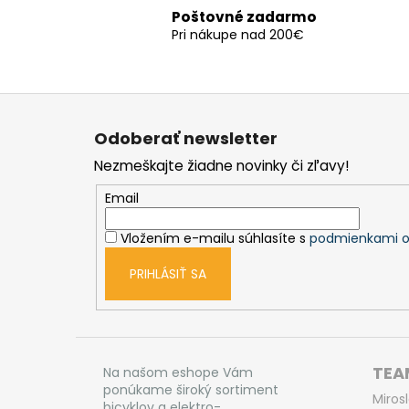
Poštovné zadarmo
Pri nákupe nad 200€
Z
á
Odoberať newsletter
p
Nezmeškajte žiadne novinky či zľavy!
ä
t
Email
i
Vložením e-mailu súhlasíte s
podmienkami o
e
PRIHLÁSIŤ SA
TEAM
Na našom eshope Vám
ponúkame široký sortiment
Miros
bicyklov a elektro-