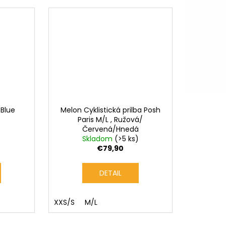
Blue
Melon Cyklistická prilba Posh
Paris M/L , Ružová/
Červená/Hnedá
)
Skladom
(>5 ks)
€79,90
DETAIL
XXS/S
M/L