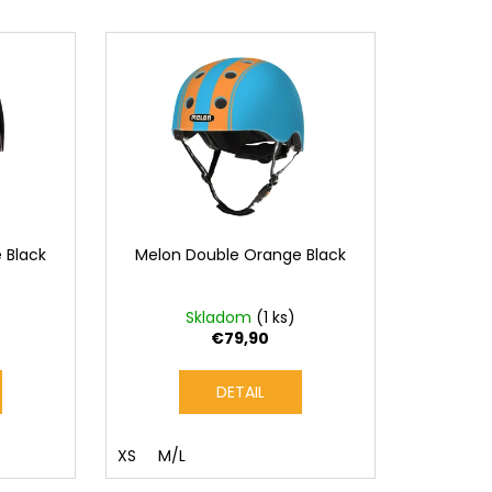
TNÁ BÉŽOVÁ / LESKLÁ
9,99
 Black
Melon Double Orange Black
)
Skladom
(1 ks)
€79,90
DETAIL
XS
M/L