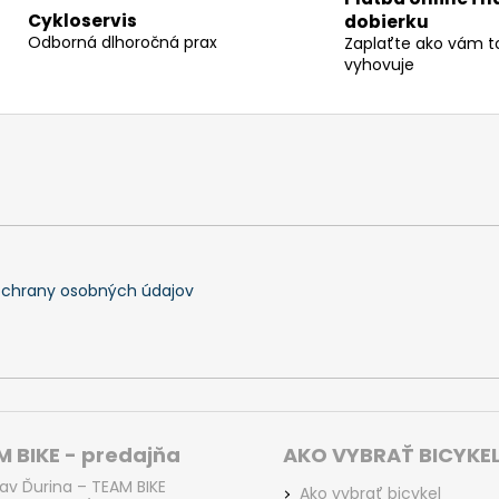
l
Cykloservis
dobierku
á
Odborná dlhoročná prax
Zaplaťte ako vám t
d
vyhovuje
a
c
i
e
p
r
v
k
y
chrany osobných údajov
v
ý
p
i
s
u
 BIKE - predajňa
AKO VYBRAŤ BICYKE
lav Ďurina – TEAM BIKE
Ako vybrať bicykel