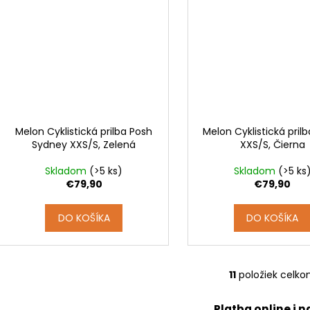
Melon Cyklistická prilba Posh
Melon Cyklistická prilb
Sydney XXS/S, Zelená
XXS/S, Čierna
Skladom
(>5 ks)
Skladom
(>5 ks
€79,90
€79,90
DO KOŠÍKA
DO KOŠÍKA
11
položiek celk
O
v
Platba online i n