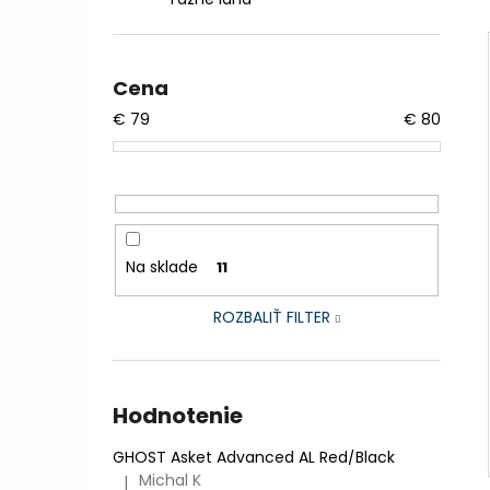
CTM AREON XPERT - MATNÁ LIMETKOVÁ
PERLEŤ
€2 999
Pôvodne:
€3 599,99
Cena
€
79
€
80
Na sklade
11
ROZBALIŤ FILTER
Hodnotenie
GHOST Asket Advanced AL Red/Black
Michal K
|
Hodnotenie produktu je 5 z 5 hviezdičiek.