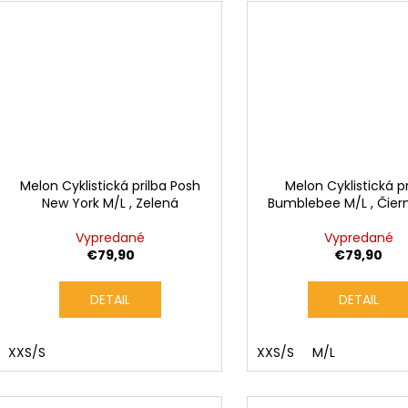
Melon Cyklistická prilba Posh
Melon Cyklistická pr
New York M/L , Zelená
Bumblebee M/L , Čier
Vypredané
Vypredané
€79,90
€79,90
DETAIL
DETAIL
XXS/S
XXS/S
M/L