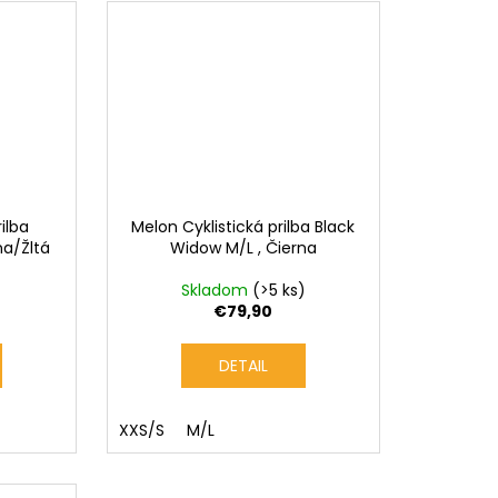
ilba
Melon Cyklistická prilba Black
na/Žltá
Widow M/L , Čierna
Skladom
(>5 ks)
€79,90
DETAIL
XXS/S
M/L