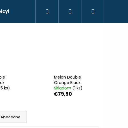
Hľadať
Prihlásenie
Nákupný
bicyklov
košík
ble
Melon Double
ack
Orange Black
>5 ks)
Skladom
(1 ks)
€79,90
Nasledujúce
Abecedne