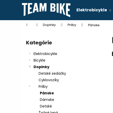
K
Prejsť
na
o
Elektrobicykle
obsah
Späť
Späť
š
do
do
í
Domov
Doplnky
Prilby
Pánske
k
obchodu
obchodu
B
o
Kategórie
Preskočiť
č
kategórie
n
Elektrobicykle
ý
Bicykle
p
Doplnky
a
Detské sedačky
n
Cyklovozíky
e
Prilby
l
Pánske
Dámske
Detské
Ťažné laná