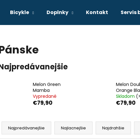
Bicykle
Doplnky
Kontakt
Servis 
Čo potrebujete nájsť?
Pánske
HĽADAŤ
Najpredávanejšie
Odporúčame
Melon Green
Melon Dou
Mamba
Orange Bl
Vypredané
Skladom
(
€79,90
€79,90
R
a
Najpredávanejšie
Najlacnejšie
Najdrahšie
d