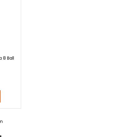
a 8 Ball
)
om
a