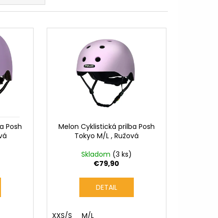
TNÁ BÉŽOVÁ / LESKLÁ
9,99
ba Posh
Melon Cyklistická prilba Posh
ová
Tokyo M/L , Ružová
Skladom
(3 ks)
€79,90
DETAIL
XXS/S
M/L