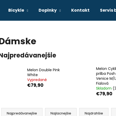
Bicykle
Doplnky
Kontakt
Servis 
Čo potrebujete nájsť?
Dámske
HĽADAŤ
Najpredávanejšie
Melon Cykli
Odporúčame
Melon Double Pink
prilba Posh
White
Venice M/L 
Vypredané
Fialová
€79,90
Skladom
(
€79,90
R
a
Najpredávanejšie
Najlacnejšie
Najdrahšie