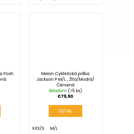
ba Posh
Melon Cyklistická prilba
ená
Jackson P M/L , Žltá/Modrá/
Červená
Skladom
(>5 ks)
€79,90
DETAIL
XXS/S
M/L