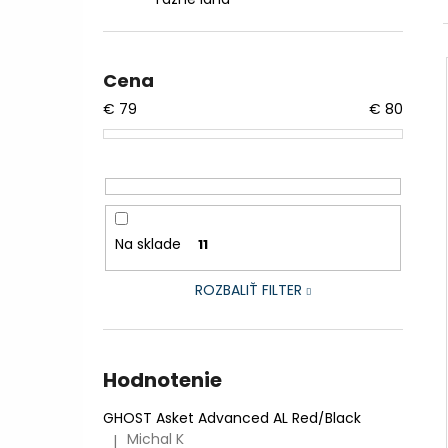
CTM AREON XPERT - MATNÁ LIMETKOVÁ
PERLEŤ
€2 999
Pôvodne:
€3 599,99
Cena
€
79
€
80
Na sklade
11
ROZBALIŤ FILTER
Hodnotenie
GHOST Asket Advanced AL Red/Black
Michal K
|
Hodnotenie produktu je 5 z 5 hviezdičiek.