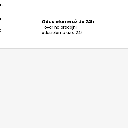
om
a
Odosielame už do 24h
Tovar na predajni
o
odosielame už o 24h