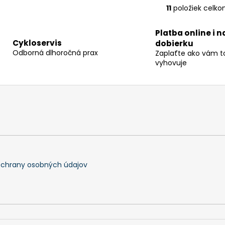
11
položiek celk
O
v
Platba online i n
l
Cykloservis
dobierku
á
Odborná dlhoročná prax
Zaplaťte ako vám t
d
vyhovuje
a
c
i
e
p
r
v
k
y
chrany osobných údajov
v
ý
p
i
s
u