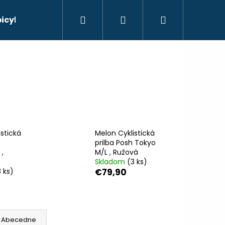
Hľadať
Prihlásenie
Nákupný
bicyklov
košík
stická
Melon Cyklistická
prilba Posh Tokyo
,
M/L , Ružová
Skladom
(3 ks)
3 ks)
€79,90
Nasledujúce
Abecedne