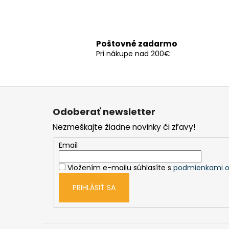
Poštovné zadarmo
Pri nákupe nad 200€
Z
á
Odoberať newsletter
p
Nezmeškajte žiadne novinky či zľavy!
ä
t
Email
i
Vložením e-mailu súhlasíte s
podmienkami o
e
PRIHLÁSIŤ SA