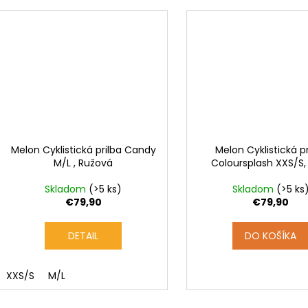
Melon Cyklistická prilba Candy
Melon Cyklistická pr
M/L , Ružová
Coloursplash XXS/S, 
Skladom
(>5 ks)
Skladom
(>5 ks
€79,90
€79,90
DETAIL
DO KOŠÍKA
XXS/S
M/L