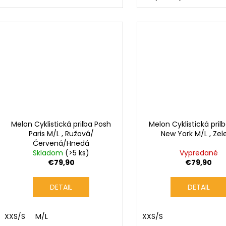
Melon Cyklistická prilba Posh
Melon Cyklistická pril
Paris M/L , Ružová/
New York M/L , Zel
Červená/Hnedá
Skladom
(>5 ks)
Vypredané
€79,90
€79,90
DETAIL
DETAIL
XXS/S
M/L
XXS/S