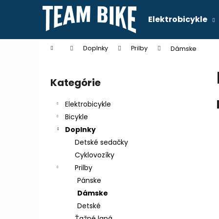
K
Prejsť
na
o
Elektrobicykle
obsah
Späť
Späť
š
do
do
í
Domov
Doplnky
Prilby
Dámske
k
obchodu
obchodu
B
o
Kategórie
Preskočiť
č
kategórie
n
Elektrobicykle
ý
Bicykle
p
Doplnky
a
Detské sedačky
n
Cyklovozíky
e
Prilby
l
Pánske
Dámske
Detské
Ťažné laná