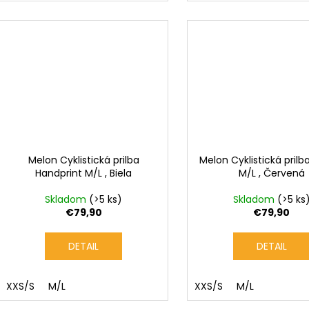
Melon Cyklistická prilba
Melon Cyklistická pril
Handprint M/L , Biela
M/L , Červená
Skladom
(>5 ks)
Skladom
(>5 ks
€79,90
€79,90
DETAIL
DETAIL
XXS/S
M/L
XXS/S
M/L