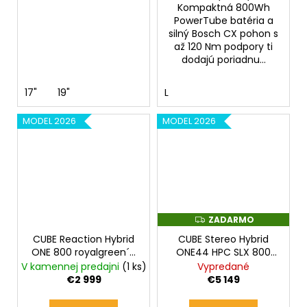
Kompaktná 800Wh
PowerTube batéria a
silný Bosch CX pohon s
až 120 Nm podpory ti
dodajú poriadnu...
17"
19"
L
MODEL 2026
MODEL 2026
ZADARMO
Z
A
CUBE Reaction Hybrid
CUBE Stereo Hybrid
D
A
ONE 800 royalgreen´n
ONE44 HPC SLX 800
R
´prism 2026
slabgrey´n´orange
V kamennej predajni
(1 ks)
Vypredané
M
2026
O
€2 999
€5 149