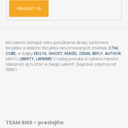
PRIHLÁSIŤ SA
Na našom eshope Vám ponúkame široký sortiment
bicyklov a elektro-bicyklov renomovaných značiek:
CTM
,
CUBE
, e-bajky
KELLYS
,
GHOST
,
KENZEL
,
DEMA
,
BEFLY
,
AUTHOR
,
MAYO,
LIBERTY
,
LAPIERRE
V našej ponuke si vyberú nároční
zákazníci aj tí, ktorí si želajú ušetriť. Doprava zdarma od
199€!
TEAM BIKE - predajňa