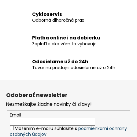
k
y
Cykloservis
v
Odborná dlhoročná prax
ý
p
i
Platba online i na dobierku
s
Zaplaťte ako vám to vyhovuje
u
Odosielame už do 24h
Tovar na predajni odosielame už o 24h
Z
á
Odoberať newsletter
p
Nezmeškajte žiadne novinky či zľavy!
ä
t
Email
i
Vložením e-mailu súhlasíte s
podmienkami ochrany
e
osobných údajov