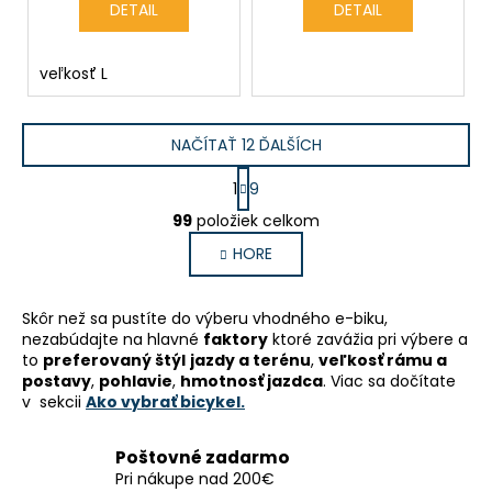
DETAIL
DETAIL
veľkosť L
NAČÍTAŤ 12 ĎALŠÍCH
S
1
9
t
O
r
99
položiek celkom
v
á
HORE
l
n
k
á
o
d
Skôr než sa pustíte do výberu vhodného e-biku,
v
a
nezabúdajte na hlavné
faktory
ktoré zavážia pri výbere a
a
c
to
preferovaný štýl
jazdy a terénu
,
veľkosť rámu a
n
i
postavy
,
pohlavie
,
hmotnosť jazdca
. Viac sa dočítate
i
e
v sekcii
Ako vybrať bicykel.
e
p
r
Poštovné zadarmo
v
Pri nákupe nad 200€