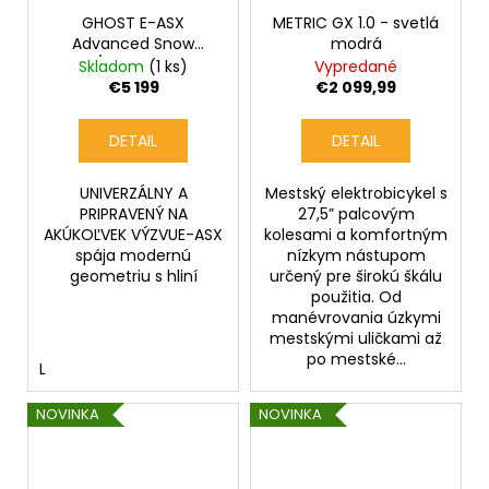
GHOST E-ASX
METRIC GX 1.0 - svetlá
Advanced Snow
modrá
Blue/Shadow Grey
Skladom
(1 ks)
Vypredané
€5 199
€2 099,99
DETAIL
DETAIL
UNIVERZÁLNY A
Mestský elektrobicykel s
PRIPRAVENÝ NA
27,5” palcovým
AKÚKOĽVEK VÝZVUE-ASX
kolesami a komfortným
spája modernú
nízkym nástupom
geometriu s hliní
určený pre širokú škálu
použitia. Od
manévrovania úzkymi
mestskými uličkami až
po mestské...
L
NOVINKA
NOVINKA