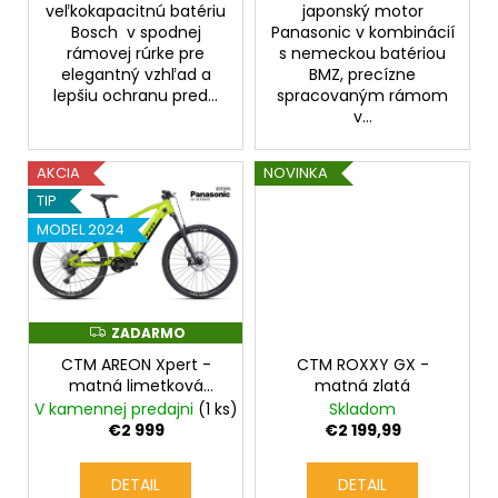
veľkokapacitnú batériu
japonský motor
Bosch v spodnej
Panasonic v kombinácií
rámovej rúrke pre
s nemeckou batériou
elegantný vzhľad a
BMZ, precízne
lepšiu ochranu pred...
spracovaným rámom
v...
AKCIA
NOVINKA
TIP
MODEL 2024
ZADARMO
Z
A
CTM AREON Xpert -
CTM ROXXY GX -
D
A
matná limetková
matná zlatá
R
perleť
V kamennej predajni
(1 ks)
Skladom
M
O
€2 999
€2 199,99
DETAIL
DETAIL