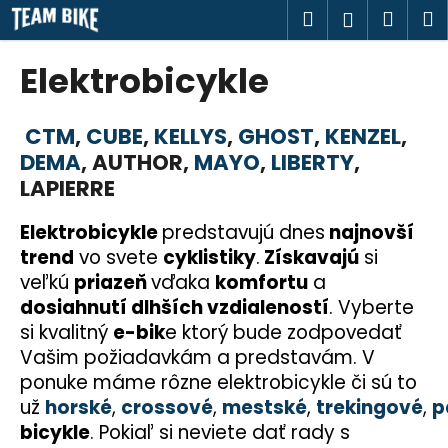
K
Prejsť
Hľadať
Náku
M
Prihlásen
na
o
obsah
Späť
Späť
košík
š
Elektrobicykle
í
Č
k
o
CTM
,
CUBE
,
KELLYS
,
GHOST
,
KENZEL
,
p
DEMA
, AUTHOR,
MAYO
,
LIBERTY
,
o
LAPIERRE
t
Elektrobicykle
predstavujú dnes
najnovší
r
trend
vo svete
cyklistiky
.
Získavajú
si
e
veľkú
priazeň
vďaka
komfortu
a
b
dosiahnutí dlhších vzdialeností
. Vyberte
u
si kvalitný
e-bik
e ktorý bude zodpovedať
j
Vašim požiadavkám a predstavám. V
e
ponuke máme rôzne elektrobicykle či sú to
t
už
horské
,
crossové
,
mestské
,
trekingové
,
p
e
bicykle
. Pokiaľ si neviete dať rady s
n