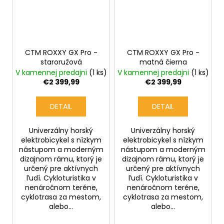
CTM ROXXY GX Pro -
CTM ROXXY GX Pro -
staroružová
matná čierna
V kamennej predajni
(1 ks)
V kamennej predajni
(1 ks)
€2 399,99
€2 399,99
DETAIL
DETAIL
Univerzálny horský
Univerzálny horský
elektrobicykel s nízkym
elektrobicykel s nízkym
nástupom a moderným
nástupom a moderným
dizajnom rámu, ktorý je
dizajnom rámu, ktorý je
určený pre aktívnych
určený pre aktívnych
ľudí. Cykloturistika v
ľudí. Cykloturistika v
nenáročnom teréne,
nenáročnom teréne,
cyklotrasa za mestom,
cyklotrasa za mestom,
alebo...
alebo...