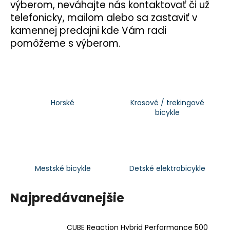
výberom, neváhajte nás kontaktovať či už
á
telefonicky, mailom alebo sa zastaviť v
j
kamennej predajni kde Vám radi
s
pomôžeme s výberom.
ť
?
Horské
Krosové / trekingové
bicykle
HĽADAŤ
O
Mestské bicykle
Detské elektrobicykle
d
p
Najpredávanejšie
o
r
ú
CUBE Reaction Hybrid Performance 500