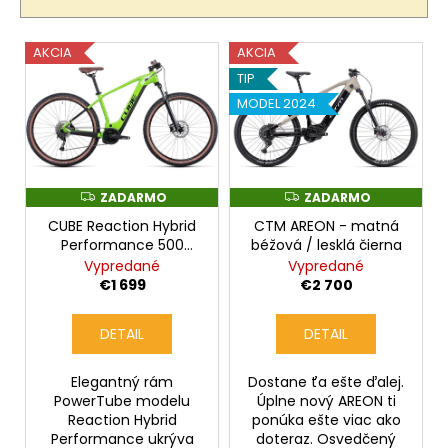
i
e
V
AKCIA
AKCIA
p
ý
TIP
r
p
MODEL 2024
o
i
d
s
u
p
k
r
ZADARMO
ZADARMO
Z
Z
A
A
t
o
CUBE Reaction Hybrid
CTM AREON - matná
D
D
A
A
o
Performance 500
béžová / lesklá čierna
d
R
R
shinyapple'n'black
Vypredané
Vypredané
v
M
M
u
O
O
€1 699
€2 700
k
t
DETAIL
DETAIL
o
v
Elegantný rám
Dostane ťa ešte ďalej.
PowerTube modelu
Úplne nový AREON ti
Reaction Hybrid
ponúka ešte viac ako
Performance ukrýva
doteraz. Osvedčený