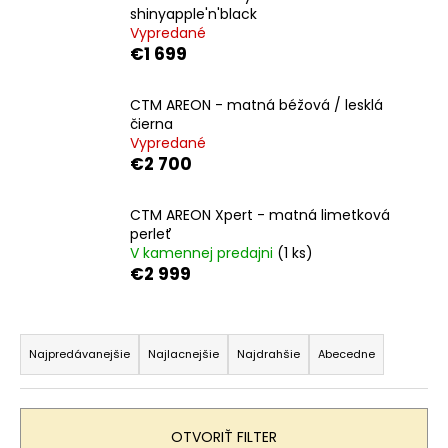
č
shinyapple'n'black
a
Vypredané
m
€1 699
e
CTM AREON - matná béžová / lesklá
čierna
LIBERTY
E-
Vypredané
VIA
€2 700
6SPD
16"
CTM AREON Xpert - matná limetková
€1
perleť
128
V kamennej predajni
(1 ks)
€2 999
R
a
Najpredávanejšie
Najlacnejšie
Najdrahšie
Abecedne
d
e
n
OTVORIŤ FILTER