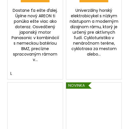
Dostane ťa ešte ďalej.
Univerzálny horský
Úplne nový AREON ti
elektrobicykel s nízkym
ponúka ešte viac ako
nástupom a moderným
doteraz. Osvedčený
dizajnom rámu, ktorý je
japonský motor
určený pre aktívnych
Panasonic v kombinácií
ľudí. Cykloturistika v
s nemeckou batériou
nenáročnom teréne,
BMZ, precízne
cyklotrasa za mestom
spracovaným rámom
alebo...
v...
L
NOVINKA