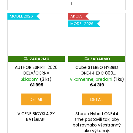
L
L
MODEL 2026
AKCIA
MODEL 2026
ZADARMO
ZADARMO
Z
Z
A
A
AUTHOR ESPIRIT 2026
Cube STEREO HYBRID
D
D
A
A
BIELA/ČIERNA
ONE44 EXC 800
R
R
blueiris´n´black
Skladom
(3 ks)
V kamennej predajni
(1 ks)
M
M
O
O
€1 999
€4 319
DETAIL
DETAIL
V CENE BICYKLA 2X
Stereo Hybrid ONE44
BATÉRIA!!!
sme postavili tak, aby
bol rovnako všestranný
ako výkonný.