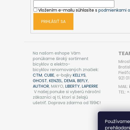
i
Vložením e-mailu súhlasíte s
podmienkami o
e
PRIHLÁSIŤ SA
TEAM
Na našom eshope Vám
ponúkame široký sortiment
Miros
bicyklov a elektro-
Bratis
bicyklov renomovaných značiek:
Piešť
CTM
,
CUBE
, e-bajky
KELLYS
,
921 01
GHOST
,
KENZEL
,
DEMA
,
BEFLY
,
AUTHOR
, MAYO,
LIBERTY
,
LAPIERRE
MAIL:
V našej ponuke si vyberú nároční
TEL: 
zákazníci aj tí, ktorí si želajú
ušetriť. Doprava zdarma od 199€!
Používame 
prehliadan