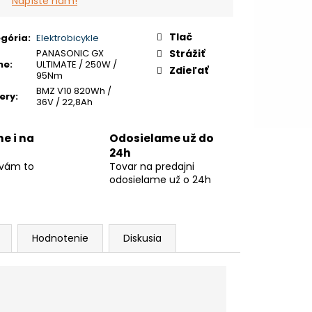
Napíšte nám!
Tlač
gória
:
Elektrobicykle
PANASONIC GX
Strážiť
ne
:
ULTIMATE / 250W /
Zdieľať
95Nm
BMZ V10 820Wh /
ery
:
36V / 22,8Ah
ne i na
Odosielame už do
24h
 vám to
Tovar na predajni
odosielame už o 24h
Hodnotenie
Diskusia