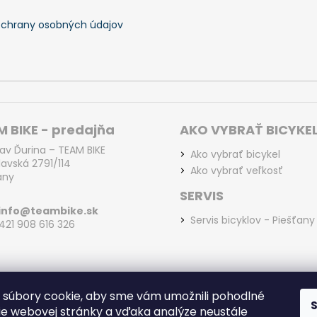
chrany osobných údajov
 BIKE - predajňa
AKO VYBRAŤ BICYKE
lav Ďurina – TEAM BIKE
Ako vybrať bicykel
lavská 2791/114
Ako vybrať veľkosť
any
SERVIS
info@teambike.sk
Servis bicyklov - Piešťany
+421 908 616 326
súbory cookie, aby sme vám umožnili pohodlné
ie webovej stránky a vďaka analýze neustále