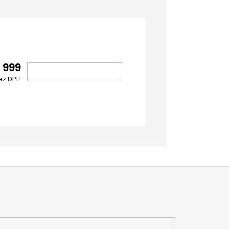
 999
ez DPH
DO
KOŠÍKA