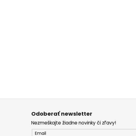
Z
á
Odoberať newsletter
p
Nezmeškajte žiadne novinky či zľavy!
ä
t
Email