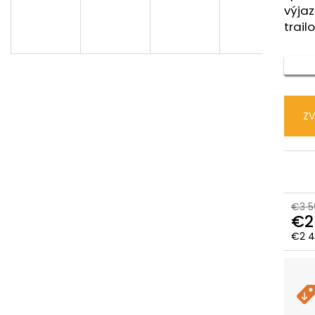
CTM SENZE GX MAN - MATNÁ
CTM AREON - MA
výja
HLBOKOMODRÁ / SIVOHNEDÁ
ČIERNA
D
trail
€2 159,99
€2 700
Pôvodne:
€2 359,99
Pôvodne:
€3 29
A
ZV
R
M
€3 5
€2
O
€2 4
Jedn
cena