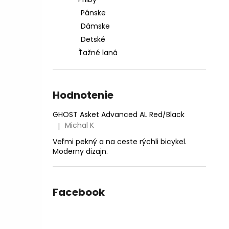
CTM AREON XPERT - MATNÁ LIMETKOVÁ
PERLEŤ
Pánske
€2 999
Dámske
Pôvodne:
€3 599,99
Detské
Ťažné laná
Hodnotenie
GHOST Asket Advanced AL Red/Black
Michal K
|
Hodnotenie produktu je 5 z 5 hviezdičiek.
Veľmi pekný a na ceste rýchli bicykel.
Moderny dizajn.
Facebook