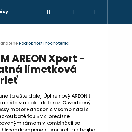
Hľadať
Prihlásenie
Nákupný
bicyklov
košík
erné
dnotené
Podrobnosti hodnotenia
tenie
M AREON Xpert -
ktu
tná limetková
rleť
ičiek.
ne ťa ešte ďalej. Úplne nový AREON ti
ka ešte viac ako doteraz. Osvedčený
nský motor Panasonic v kombinácií s
ckou batériou BMZ, precízne
Nasledujúce
covaným rámom v kombinácii so
ahlivými komponentami urobia z tvojho