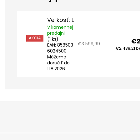
Veľkosť: L
V kamennej
predajni
AKCIA
(1 ks)
€2
€3 599,99
EAN:
858503
€2 438,21 b
6024500
Môžeme
doručiť do:
11.8.2026