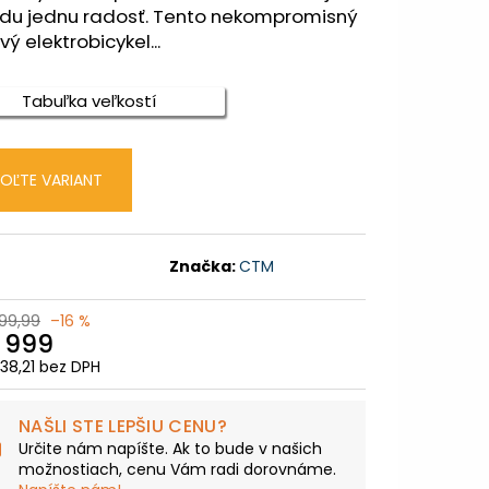
TNÁ BÉŽOVÁ / LESKLÁ
zdu jednu radosť. Tento nekompromisný
ový elektrobicykel...
9,99
Tabuľka veľkostí
OĽTE VARIANT
Značka:
CTM
99,99
–16 %
 999
38,21 bez DPH
otková
:
NAŠLI STE LEPŠIU CENU?
Určite nám napíšte. Ak to bude v našich
možnostiach, cenu Vám radi dorovnáme.