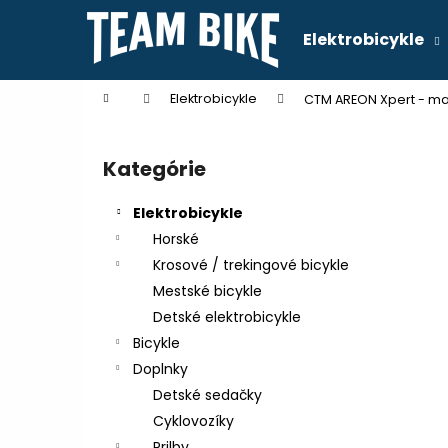
K
Prejsť
na
o
Elektrobicykle
obsah
Späť
Späť
š
do
do
í
Domov
Elektrobicykle
CTM AREON Xpert - ma
k
obchodu
obchodu
B
o
Kategórie
Preskočiť
č
kategórie
n
Elektrobicykle
ý
Horské
p
Krosové / trekingové bicykle
a
Mestské bicykle
n
Detské elektrobicykle
e
Bicykle
l
Doplnky
Detské sedačky
Cyklovozíky
Prilby