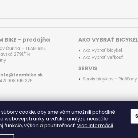
s
u
 BIKE - predajňa
AKO VYBRAŤ BICYKE
lav Ďurina – TEAM BIKE
Ako vybrať bicykel
lavská 2791/114
Ako vybrať veľkosť
any
SERVIS
info@teambike.sk
Servis bicyklov - Piešťany
+421 908 616 326
súbory cookie, aby sme vám umožnili pohodlné
ie webovej stránky a vďaka analýze neustále
jej funkcie, výkon a použiteľnosť.
Viac informácií