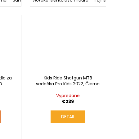
rna
ake mentolovo modrá/aotake mentolovo modrá
Sango Broskyňová
Aotake Mentolovo modrá
Sakura Ružová
Fuji Modrá
Inaho Béžová
Aotake ment
Bincho 
Kur
dlo za
Kids Ride Shotgun MTB
RO
sedačka Pro Kids 2022, Čierna
Vypredané
€239
DETAIL