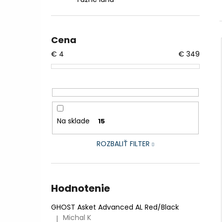
CTM AREON XPERT - MATNÁ LIMETKOVÁ
PERLEŤ
€2 999
Pôvodne:
€3 599,99
Cena
€
4
€
349
Na sklade
15
ROZBALIŤ FILTER
Hodnotenie
GHOST Asket Advanced AL Red/Black
Michal K
|
Hodnotenie produktu je 5 z 5 hviezdičiek.