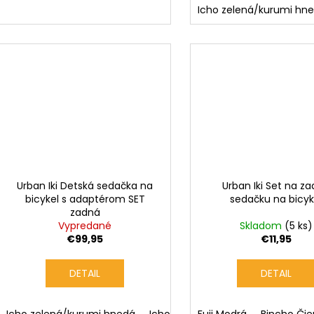
Icho zelená/kurumi hn
Urban Iki Detská sedačka na
Urban Iki Set na z
bicykel s adaptérom SET
sedačku na bicyk
zadná
Vypredané
Skladom
(5 ks)
€99,95
€11,95
DETAIL
DETAIL