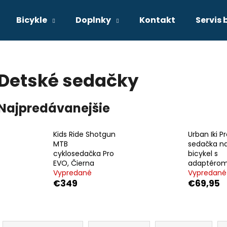
Bicykle
Doplnky
Kontakt
Servis 
Čo potrebujete nájsť?
Detské sedačky
HĽADAŤ
Najpredávanejšie
Kids Ride Shotgun
Urban Iki P
Odporúčame
MTB
sedačka n
cyklosedačka Pro
bicykel s
EVO, Čierna
adaptéro
Vypredané
Vypredané
€349
€69,95
R