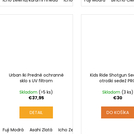
Icho zelená/kurumi hnedá
Icho zelená/bincho Čierna
Fuji Modrá
Bincho Čie
Aot
Urban Iki Predné ochranné
Kids Ride Shotgun Se
sklo s UV filtrom
otroški sedež P
Skladom
(>5 ks)
Skladom
(3 ks)
€37,95
€30
DETAIL
DO KOŠÍKA
Fuji Modrá
Asahi Zlatá
Icho Zelená