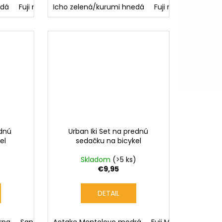
edá
Fuji modrá/bincho čierna
Icho zelená/kurumi hnedá
Icho zelená/bincho Čierna
Fuji modrá/bincho 
A
adnú
Urban Iki Set na prednú
el
sedačku na bicykel
Skladom
(>5 ks)
€9,95
DETAIL