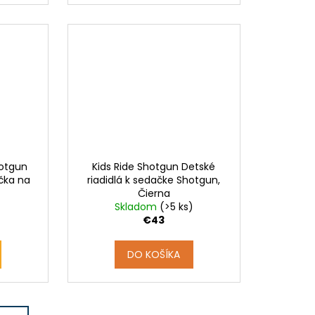
hotgun
Kids Ride Shotgun Detské
ačka na
riadidlá k sedačke Shotgun,
Čierna
Skladom
(>5 ks)
€43
DO KOŠÍKA