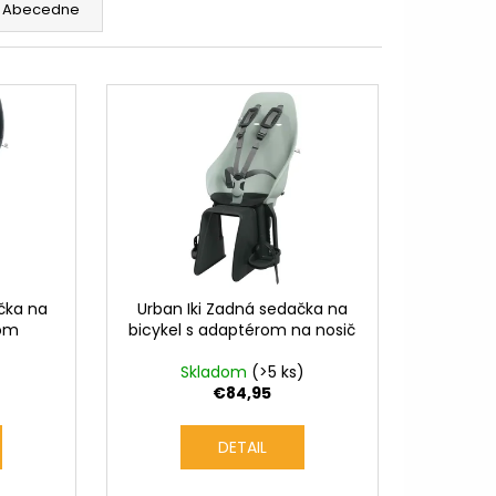
TNÁ BÉŽOVÁ / LESKLÁ
Abecedne
9,99
ačka na
Urban Iki Zadná sedačka na
rom
bicykel s adaptérom na nosič
Skladom
(>5 ks)
€84,95
DETAIL