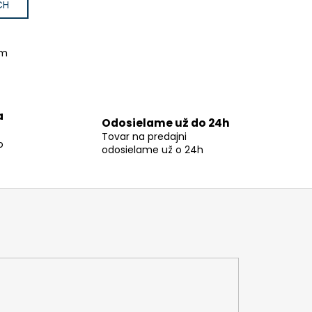
CH
om
a
Odosielame už do 24h
Tovar na predajni
o
odosielame už o 24h