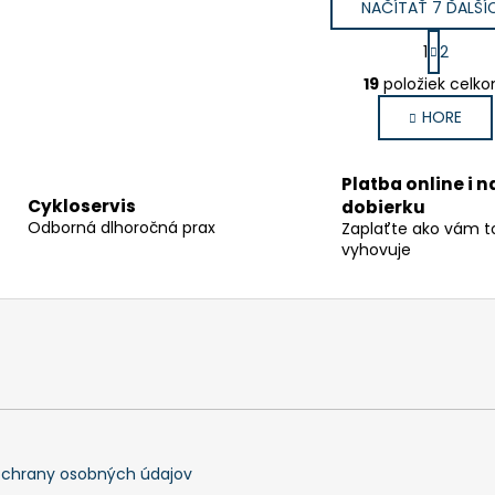
NAČÍTAŤ 7 ĎALŠÍ
S
1
2
t
O
r
19
položiek celk
v
á
HORE
l
n
k
á
o
d
Platba online i n
v
a
a
Cykloservis
dobierku
c
n
Odborná dlhoročná prax
Zaplaťte ako vám t
i
i
vyhovuje
e
e
p
r
v
k
y
v
ý
p
chrany osobných údajov
i