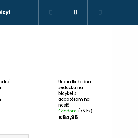
Hľadať
Prihlásenie
Nákupný
bicyklov
košík
redná
Urban Iki Zadná
a
sedačka na
bicykel s
m
adaptérom na
nosič
Skladom
(>5 ks)
€84,95
Nasledujúce