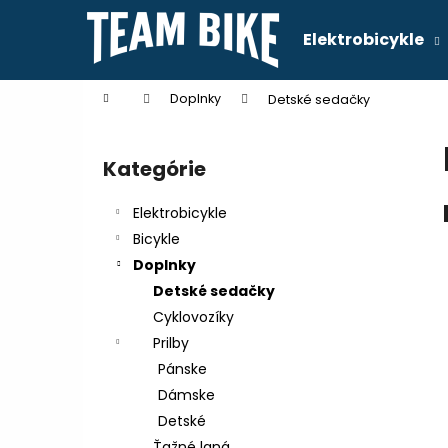
K
Prejsť
na
o
Elektrobicykle
obsah
Späť
Späť
š
do
do
í
Domov
Doplnky
Detské sedačky
k
obchodu
obchodu
B
o
Kategórie
Preskočiť
č
kategórie
n
Elektrobicykle
ý
Bicykle
p
Doplnky
a
Detské sedačky
n
Cyklovozíky
e
Prilby
l
Pánske
Dámske
Detské
Ťažné laná