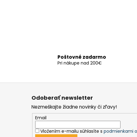
Poštovné zadarmo
Pri nákupe nad 200€
Z
á
Odoberať newsletter
p
Nezmeškajte žiadne novinky či zľavy!
ä
t
Email
i
Vložením e-mailu súhlasíte s
podmienkami o
e