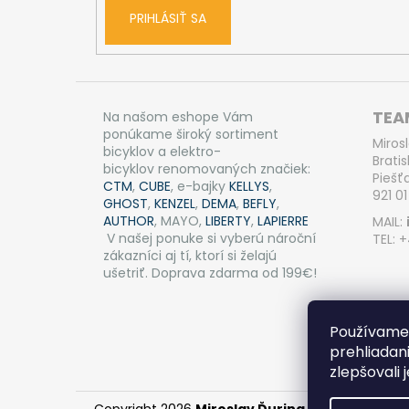
PRIHLÁSIŤ SA
TEAM
Na našom eshope Vám
ponúkame široký sortiment
Miros
bicyklov a elektro-
Bratis
bicyklov renomovaných značiek:
Piešť
CTM
,
CUBE
, e-bajky
KELLYS
,
921 01
GHOST
,
KENZEL
,
DEMA
,
BEFLY
,
AUTHOR
, MAYO,
LIBERTY
,
LAPIERRE
MAIL:
V našej ponuke si vyberú nároční
TEL: 
zákazníci aj tí, ktorí si želajú
ušetriť. Doprava zdarma od 199€!
Používame 
prehliadan
zlepšovali 