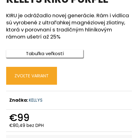
je
á
0,0
z
j
KIRU je odrážadlo novej generácie. Rám i vidlica
5
sú vyrobené z ultraľahkej magnéziovej zliatiny,
s
hviezdičiek.
ktorá v porovnaní s tradičným hliníkovým
ť
rámom ušetrí až 25%
?
Tabuľka veľkostí
HĽADAŤ
ZVOĽTE VARIANT
O
Značka:
KELLYS
d
p
€99
o
r
€80,49 bez DPH
Jednotková
ú
cena: