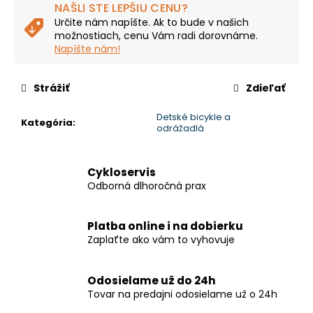
č
NAŠLI STE LEPŠIU CENU?
a
Určite nám napíšte. Ak to bude v našich
m
možnostiach, cenu Vám radi dorovnáme.
e
Napíšte nám!
Strážiť
Zdieľať
LIBERTY
E-
HYPERION
Detské bicykle a
Kategória
:
3
odrážadlá
SPD
11"
€1
Cykloservis
238
Odborná dlhoročná prax
Platba online i na dobierku
Zaplaťte ako vám to vyhovuje
Odosielame už do 24h
Tovar na predajni odosielame už o 24h