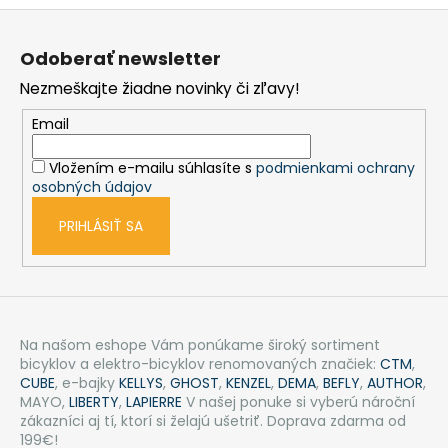
Z
á
Odoberať newsletter
p
Nezmeškajte žiadne novinky či zľavy!
ä
t
Email
i
Vložením e-mailu súhlasíte s
podmienkami ochrany
e
osobných údajov
PRIHLÁSIŤ SA
Na našom eshope Vám ponúkame široký sortiment
bicyklov a elektro-bicyklov renomovaných značiek:
CTM
,
CUBE
, e-bajky
KELLYS
,
GHOST
,
KENZEL
,
DEMA
,
BEFLY
,
AUTHOR
,
MAYO,
LIBERTY
,
LAPIERRE
V našej ponuke si vyberú nároční
zákazníci aj tí, ktorí si želajú ušetriť. Doprava zdarma od
199€!