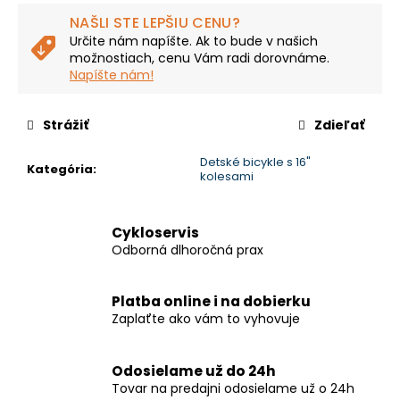
č
cena:
a
NAŠLI STE LEPŠIU CENU?
m
Určite nám napíšte. Ak to bude v našich
možnostiach, cenu Vám radi dorovnáme.
e
Napíšte nám!
CTM
Strážiť
Zdieľať
RUBY
GX
29
Detské bicykle s 16"
Kategória
:
-
kolesami
MATNÁ
ČIERNA
/
Cykloservis
LESKLÁ
STARORUŽOVÁ
Odborná dlhoročná prax
€1
999,99
Platba online i na dobierku
Pôvodne:
€2
Zaplaťte ako vám to vyhovuje
199,99
Odosielame už do 24h
Tovar na predajni odosielame už o 24h