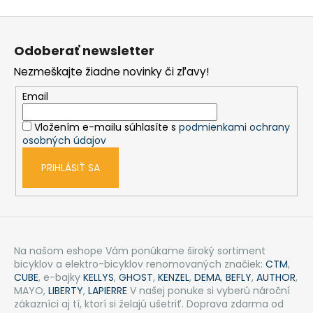
Z
á
Odoberať newsletter
p
Nezmeškajte žiadne novinky či zľavy!
ä
t
Email
i
Vložením e-mailu súhlasíte s
podmienkami ochrany
e
osobných údajov
PRIHLÁSIŤ SA
Na našom eshope Vám ponúkame široký sortiment
bicyklov a elektro-bicyklov renomovaných značiek:
CTM
,
CUBE
, e-bajky
KELLYS
,
GHOST
,
KENZEL
,
DEMA
,
BEFLY
,
AUTHOR
,
MAYO,
LIBERTY
,
LAPIERRE
V našej ponuke si vyberú nároční
zákazníci aj tí, ktorí si želajú ušetriť. Doprava zdarma od