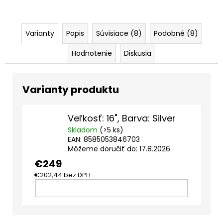
Varianty
Popis
Súvisiace (8)
Podobné (8)
Hodnotenie
Diskusia
Veľkosť: 16", Barva: Silver
Skladom
(>5 ks)
EAN:
8585053846703
Môžeme doručiť do:
17.8.2026
€249
€202,44 bez DPH
DO
KOŠÍKA