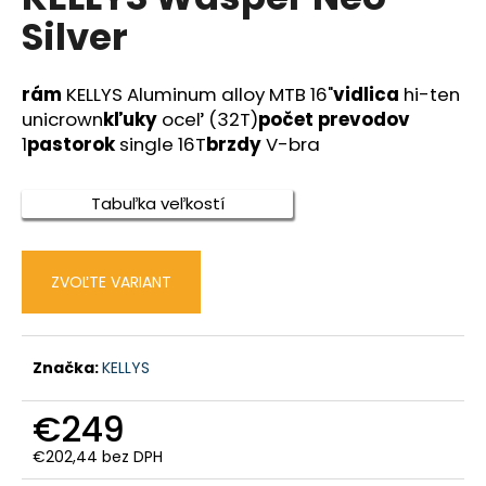
je
á
Silver
0,0
z
j
5
s
hviezdičiek.
rám
KELLYS Aluminum alloy MTB 16"
vidlica
hi-ten
ť
unicrown
kľuky
oceľ (32T)
počet prevodov
?
1
pastorok
single 16T
brzdy
V-bra
Tabuľka veľkostí
HĽADAŤ
ZVOĽTE VARIANT
O
d
Značka:
KELLYS
p
o
€249
r
€202,44 bez DPH
ú
Jednotková