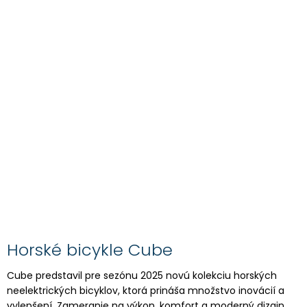
Horské bicykle Cube
Cube predstavil pre sezónu 2025 novú kolekciu horských
neelektrických bicyklov, ktorá prináša množstvo inovácií a
vylepšení. Zameranie na výkon, komfort a moderný dizajn