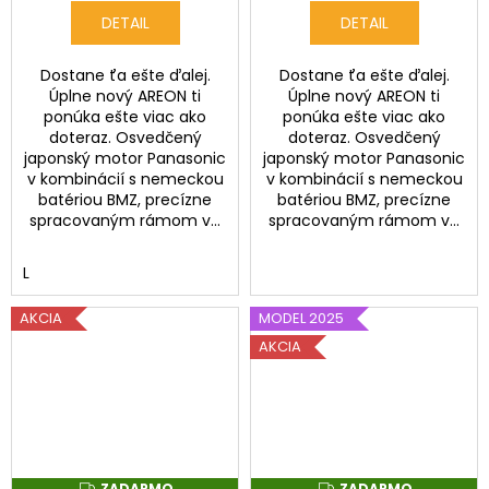
DETAIL
DETAIL
Dostane ťa ešte ďalej.
Dostane ťa ešte ďalej.
Úplne nový AREON ti
Úplne nový AREON ti
ponúka ešte viac ako
ponúka ešte viac ako
doteraz. Osvedčený
doteraz. Osvedčený
japonský motor Panasonic
japonský motor Panasonic
v kombinácií s nemeckou
v kombinácií s nemeckou
batériou BMZ, precízne
batériou BMZ, precízne
spracovaným rámom v...
spracovaným rámom v...
L
AKCIA
MODEL 2025
AKCIA
ZADARMO
ZADARMO
Z
Z