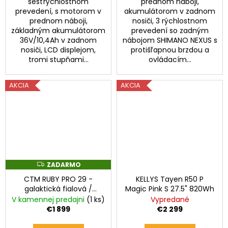
šesťrýchlostnom
prednom náboji,
prevedení, s motorom v
akumulátorom v zadnom
prednom náboji,
nosiči, 3 rýchlostnom
základným akumulátorom
prevedení so zadným
36V/10,4Ah v zadnom
nábojom SHIMANO NEXUS s
nosiči, LCD displejom,
protišľapnou brzdou a
tromi stupňami...
ovládacím...
AKCIA
AKCIA
ZADARMO
Z
A
CTM RUBY PRO 29 -
KELLYS Tayen R50 P
D
A
galaktická fialová /
Magic Pink S 27.5" 820Wh
R
hodvábna sivá
V kamennej predajni
(1 ks)
Vypredané
M
O
€1 899
€2 299