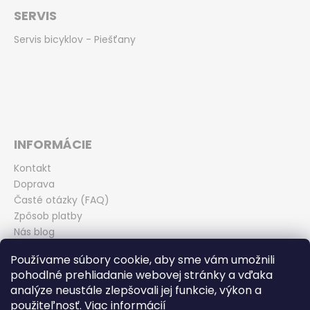
SERVIS
Servis bicyklov - Piešťany
INFORMÁCIE
Kontakt
Doprava
Časté otázky (FAQ)
Zpôsob platby
Nás blog
Obchodné podmienky
Používame súbory cookie, aby sme vám umožnili
Zásady ochrany osobných údajov
pohodlné prehliadanie webovej stránky a vďaka
Odstúpenie od kúpnej zmluvy
analýze neustále zlepšovali jej funkcie, výkon a
použiteľnosť.
Viac informácií