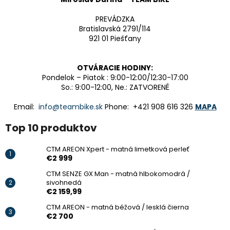
PREVÁDZKA
Bratislavská 2791/114
921 01 Piešťany
OTVÁRACIE HODINY:
Pondelok – Piatok : 9:00-12:00/12:30-17:00
So.: 9:00-12:00, Ne.: ZATVORENÉ
Email:
info@teambike.sk
Phone: +421 908 616 326
MAPA
Top 10 produktov
CTM AREON Xpert - matná limetková perleť
€2 999
CTM SENZE GX Man - matná hlbokomodrá /
sivohnedá
€2 159,99
CTM AREON - matná béžová / lesklá čierna
€2 700