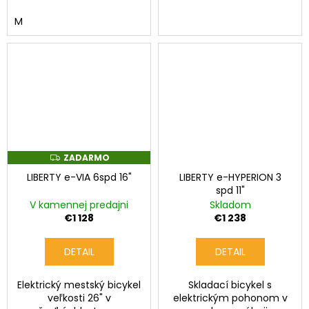
M
ZADARMO
Z
A
LIBERTY e-VIA 6spd 16"
LIBERTY e-HYPERION 3
D
A
spd 11"
R
V kamennej predajni
Skladom
M
O
€1 128
€1 238
DETAIL
DETAIL
Elektrický mestský bicykel
Skladací bicykel s
veľkosti 26" v
elektrickým pohonom v