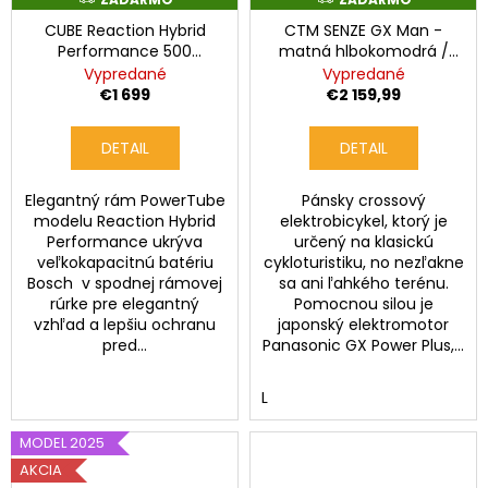
A
A
CUBE Reaction Hybrid
CTM SENZE GX Man -
D
D
A
A
Performance 500
matná hlbokomodrá /
R
R
shinyapple'n'black
sivohnedá
Vypredané
Vypredané
M
M
O
O
€1 699
€2 159,99
DETAIL
DETAIL
Elegantný rám PowerTube
Pánsky crossový
modelu Reaction Hybrid
elektrobicykel, ktorý je
Performance ukrýva
určený na klasickú
veľkokapacitnú batériu
cykloturistiku, no nezľakne
Bosch v spodnej rámovej
sa ani ľahkého terénu.
rúrke pre elegantný
Pomocnou silou je
vzhľad a lepšiu ochranu
japonský elektromotor
pred...
Panasonic GX Power Plus,...
L
MODEL 2025
AKCIA