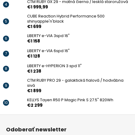
CTM RUBY GX 29 - matná čierna / lesklá staroružová
€1 999,99
CUBE Reaction Hybrid Performance 500
shinyapple'n'black
€1 699
LIBERTY e-VIA 3spd 16"
€1 158
LIBERTY e-VIA 6spd 16"
€1 128
LIBERTY e-HYPERION 3 spd 11"
€1 238
CTM RUBY PRO 29 - galaktická fialová / hodvábna
sivá
€1 899
KELLYS Tayen R50 P Magic Pink S 27.5" 820Wh
€2 299
Z
á
Odoberať newsletter
p