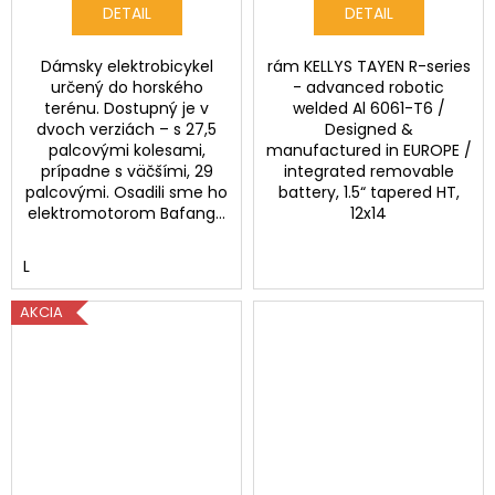
DETAIL
DETAIL
Dámsky elektrobicykel
rám KELLYS TAYEN R-series
určený do horského
- advanced robotic
terénu. Dostupný je v
welded Al 6061-T6 /
dvoch verziách – s 27,5
Designed &
palcovými kolesami,
manufactured in EUROPE /
prípadne s väčšími, 29
integrated removable
palcovými. Osadili sme ho
battery, 1.5“ tapered HT,
elektromotorom Bafang...
12x14
L
AKCIA