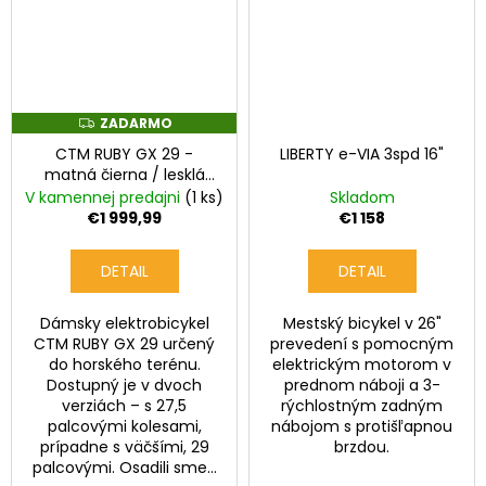
ZADARMO
Z
A
CTM RUBY GX 29 -
LIBERTY e-VIA 3spd 16"
D
A
matná čierna / lesklá
R
staroružová
V kamennej predajni
(1 ks)
Skladom
M
O
€1 999,99
€1 158
DETAIL
DETAIL
Dámsky elektrobicykel
Mestský bicykel v 26"
CTM RUBY GX 29 určený
prevedení s pomocným
do horského terénu.
elektrickým motorom v
Dostupný je v dvoch
prednom náboji a 3-
verziách – s 27,5
rýchlostným zadným
palcovými kolesami,
nábojom s protišľapnou
prípadne s väčšími, 29
brzdou.
palcovými. Osadili sme...