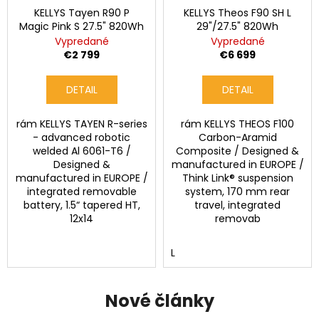
KELLYS Tayen R90 P
KELLYS Theos F90 SH L
Magic Pink S 27.5" 820Wh
29"/27.5" 820Wh
Vypredané
Vypredané
€2 799
€6 699
DETAIL
DETAIL
rám KELLYS TAYEN R-series
rám KELLYS THEOS F100
- advanced robotic
Carbon-Aramid
welded Al 6061-T6 /
Composite / Designed &
Designed &
manufactured in EUROPE /
manufactured in EUROPE /
Think Link® suspension
integrated removable
system, 170 mm rear
battery, 1.5“ tapered HT,
travel, integrated
12x14
removab
L
Nové články