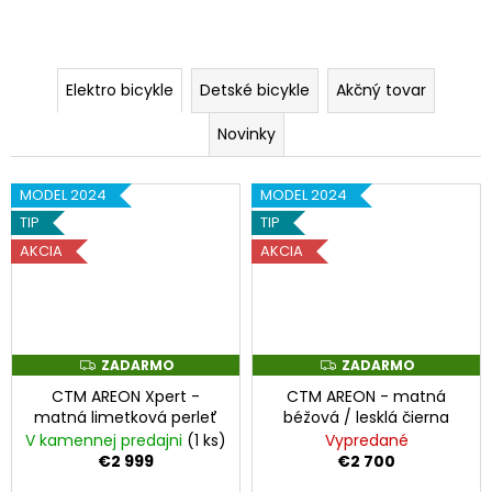
Elektro bicykle
Detské bicykle
Akčný tovar
Novinky
MODEL 2024
MODEL 2024
TIP
TIP
AKCIA
AKCIA
ZADARMO
ZADARMO
Z
Z
A
A
CTM AREON Xpert -
CTM AREON - matná
D
D
A
A
matná limetková perleť
béžová / lesklá čierna
R
R
V kamennej predajni
(1 ks)
Vypredané
M
M
O
O
€2 999
€2 700