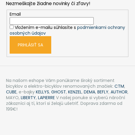
Nezmeškajte žiadne novinky či zľavy!
ä
t
Email
i
Vložením e-mailu súhlasíte s
podmienkami ochrany
e
osobných údajov
PRIHLÁSIŤ SA
Na našom eshope Vám ponúkame široký sortiment
bicyklov a elektro-bicyklov renomovaných značiek:
CTM
,
CUBE
, e-bajky
KELLYS
,
GHOST
,
KENZEL
,
DEMA
,
BEFLY
,
AUTHOR
,
MAYO,
LIBERTY
,
LAPIERRE
V našej ponuke si vyberú nároční
zákazníci aj tí, ktorí si želajú ušetriť. Doprava zdarma od
199€!