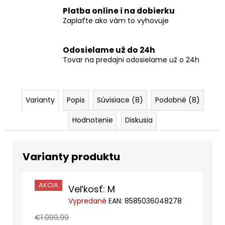
Platba online i na dobierku
Zaplaťte ako vám to vyhovuje
Odosielame už do 24h
Tovar na predajni odosielame už o 24h
Varianty
Popis
Súvisiace (8)
Podobné (8)
Hodnotenie
Diskusia
AKCIA
Veľkosť: M
Vypredané
EAN:
8585036048278
€1 099,99