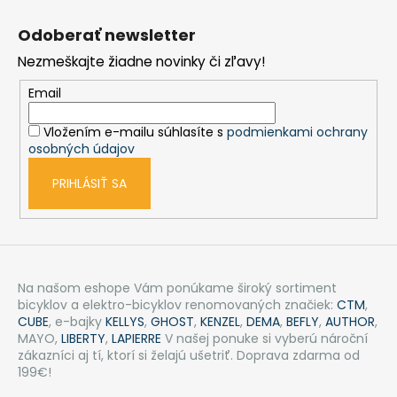
Z
á
Odoberať newsletter
p
Nezmeškajte žiadne novinky či zľavy!
ä
t
Email
i
Vložením e-mailu súhlasíte s
podmienkami ochrany
e
osobných údajov
PRIHLÁSIŤ SA
Na našom eshope Vám ponúkame široký sortiment
bicyklov a elektro-bicyklov renomovaných značiek:
CTM
,
CUBE
, e-bajky
KELLYS
,
GHOST
,
KENZEL
,
DEMA
,
BEFLY
,
AUTHOR
,
MAYO,
LIBERTY
,
LAPIERRE
V našej ponuke si vyberú nároční
zákazníci aj tí, ktorí si želajú ušetriť. Doprava zdarma od
199€!