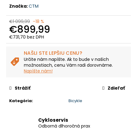
č
Značka:
CTM
a
m
e
€1 099,99
–18 %
€899,99
€731,70 bez DPH
CTM
Jednotková
AREON
cena:
-
NAŠLI STE LEPŠIU CENU?
MATNÁ
Určite nám napíšte. Ak to bude v našich
BÉŽOVÁ
/
možnostiach, cenu Vám radi dorovnáme.
LESKLÁ
Napíšte nám!
ČIERNA
€2
Strážiť
Zdieľať
700
Pôvodne:
€3
Kategória
:
Bicykle
299,99
Cykloservis
Odborná dlhoročná prax