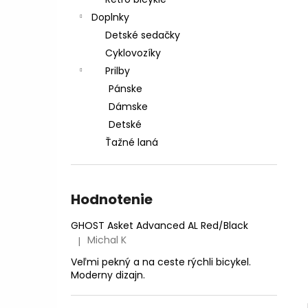
CTM AREON XPERT - MATNÁ LIMETKOVÁ
PERLEŤ
Doplnky
€2 999
Detské sedačky
Pôvodne:
€3 599,99
Cyklovozíky
Prilby
Pánske
Dámske
Detské
Ťažné laná
Hodnotenie
GHOST Asket Advanced AL Red/Black
Michal K
|
Hodnotenie produktu je 5 z 5 hviezdičiek.
Veľmi pekný a na ceste rýchli bicykel.
Moderny dizajn.