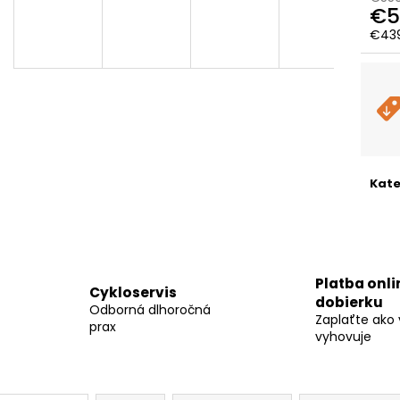
CTM SENZE GX MAN - MATNÁ
CTM AREON - MA
€5
HLBOKOMODRÁ / SIVOHNEDÁ
ČIERNA
D
€439
€2 159,99
€2 700
Jedn
Pôvodne:
€2 359,99
Pôvodne:
€3 29
cena
A
R
Kate
M
O
Platba onli
Cykloservis
dobierku
Odborná dlhoročná
Zaplaťte ako
prax
vyhovuje