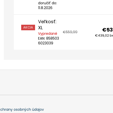
doručiť do:
11.8.2026
Veľkosť:
XL
AKCIA
€53
€559,99
Vypredané
€439,02 b
EAN:
858503
6023039
chrany osobných údajov