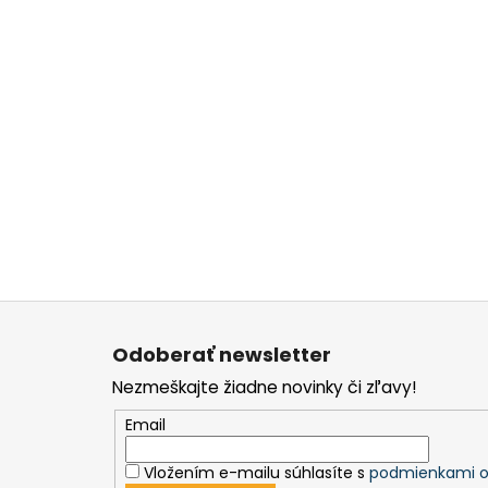
Z
á
Odoberať newsletter
p
Nezmeškajte žiadne novinky či zľavy!
ä
t
Email
i
Vložením e-mailu súhlasíte s
podmienkami o
e