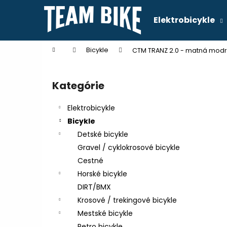
K
Prejsť
na
o
Elektrobicykle
obsah
Späť
Späť
š
do
do
í
Domov
Bicykle
CTM TRANZ 2.0 - matná modr
k
obchodu
obchodu
B
o
Kategórie
Preskočiť
č
kategórie
n
Elektrobicykle
ý
Bicykle
p
Detské bicykle
a
Gravel / cyklokrosové bicykle
n
Cestné
e
Horské bicykle
l
DIRT/BMX
Krosové / trekingové bicykle
Mestské bicykle
Retro bicykle