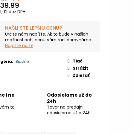
TNÁ BÉŽOVÁ / LESKLÁ
39,99
,02 bez DPH
otková
9,99
:
NAŠLI STE LEPŠIU CENU?
Určite nám napíšte. Ak to bude v našich
možnostiach, cenu Vám radi dorovnáme.
Napíšte nám!
Tlač
gória
:
Bicykle
Strážiť
Zdieľať
ne i na
Odosielame už do
24h
 vám to
Tovar na predajni
odosielame už o 24h