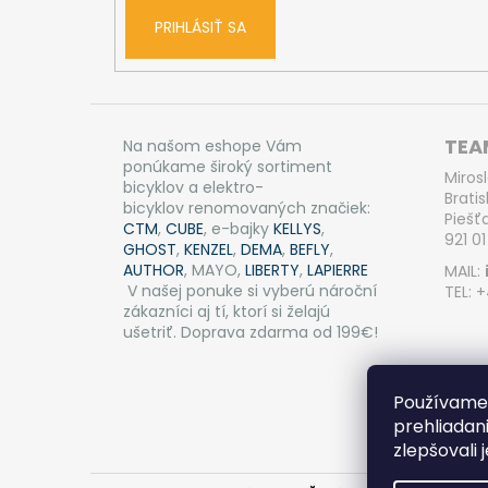
PRIHLÁSIŤ SA
TEAM
Na našom eshope Vám
ponúkame široký sortiment
Miros
bicyklov a elektro-
Bratis
bicyklov renomovaných značiek:
Piešť
CTM
,
CUBE
, e-bajky
KELLYS
,
921 01
GHOST
,
KENZEL
,
DEMA
,
BEFLY
,
AUTHOR
, MAYO,
LIBERTY
,
LAPIERRE
MAIL:
V našej ponuke si vyberú nároční
TEL: 
zákazníci aj tí, ktorí si želajú
ušetriť. Doprava zdarma od 199€!
Používame 
prehliadan
zlepšovali 