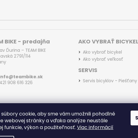
 BIKE - predajňa
AKO VYBRAŤ BICYKE
lav Ďurina – TEAM BIKE
Ako vybrať bicykel
lavská 2791/114
Ako vybrať veľkosť
any
SERVIS
info@teambike.sk
Servis bicyklov - Piešťany
+421 908 616 326
súbory cookie, aby sme vám umožnili pohodlné
ie webovej stránky a vďaka analýze neustále
jej funkcie, výkon a použiteľnosť.
Viac informácií