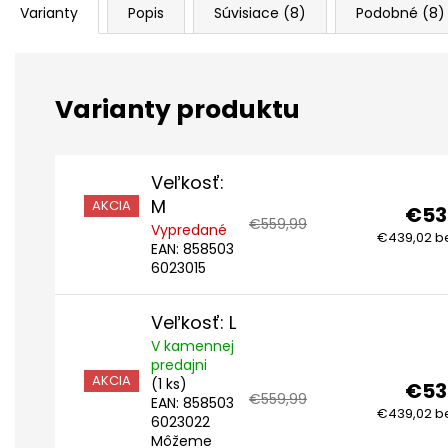
Varianty
Popis
Súvisiace (8)
Podobné (8)
Veľkosť:
M
AKCIA
€53
€559,99
Vypredané
€439,02 b
EAN:
858503
6023015
Veľkosť: L
V kamennej
predajni
AKCIA
(1 ks)
€53
€559,99
EAN:
858503
€439,02 b
6023022
Môžeme