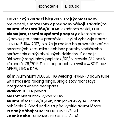
Hodnotenie
Diskusia
Elektrický skladací bicykel
v
trojrýchlostnom
prevedení, s
motorom v prednom náboji
, základným
akumulátorom 36V/10,4Ah
v zadnom nosiči,
LCD
displejom
, t
romi stupňami podpory
a kompletnou
výbavou pre cestnú premávku. Bicykel vyhovuje norme
STN EN 15 194: 2017, tzn. že je možné ho prevádzkovať na
pozemných komunikáciach bez potreby vodičského
oprávnenia a akýkoľvek iných dokladov.
K cene je
účtovaný recyklačný poplatok /RP/ v zmysle §32 ods.5
zákona č. 79/2015 Z. z. o odpadoch vo výške 4,80€ bez
DPH/5,76€ s DPH.
Rám:
Aluminium AL6061, TIG welding, HYPER-V down tube
with massive folding hinge, Single stay rear stays,
Integrated Ahead headparts
Vidlica:
Hi-TEN pevná
Motor:
Motor max výkon 250W
Akumulátor:
36V/10,4Ah, nabíjačka 42V/3A - doba
nabíjania 2-6hod podľa stupňa vybitia akumulátora.
Predný náboj:
SHIMANO NEXUS SG3C41
Zadný náboj:
SHIMANO NEXUS SG-3C41