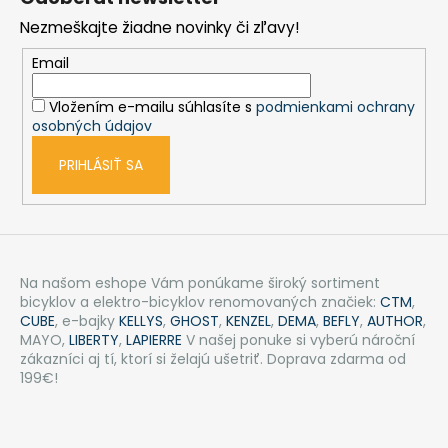
p
Nezmeškajte žiadne novinky či zľavy!
ä
t
Email
i
Vložením e-mailu súhlasíte s
podmienkami ochrany
e
osobných údajov
PRIHLÁSIŤ SA
Na našom eshope Vám ponúkame široký sortiment
bicyklov a elektro-bicyklov renomovaných značiek:
CTM
,
CUBE
, e-bajky
KELLYS
,
GHOST
,
KENZEL
,
DEMA
,
BEFLY
,
AUTHOR
,
MAYO,
LIBERTY
,
LAPIERRE
V našej ponuke si vyberú nároční
zákazníci aj tí, ktorí si želajú ušetriť. Doprava zdarma od
199€!