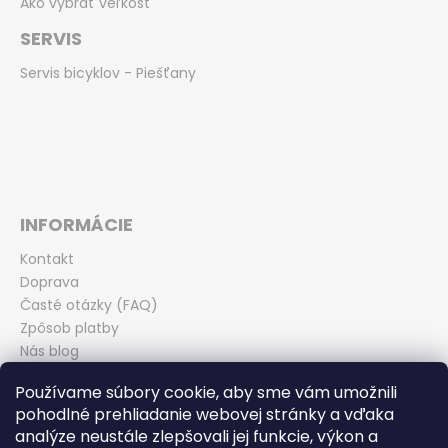
Ako vybrať veľkosť
SERVIS
Servis bicyklov - Piešťany
INFORMÁCIE
Kontakt
Doprava
Časté otázky (FAQ)
Zpôsob platby
Nás blog
Obchodné podmienky
Používame súbory cookie, aby sme vám umožnili
Zásady ochrany osobných údajov
pohodlné prehliadanie webovej stránky a vďaka
Odstúpenie od kúpnej zmluvy
analýze neustále zlepšovali jej funkcie, výkon a