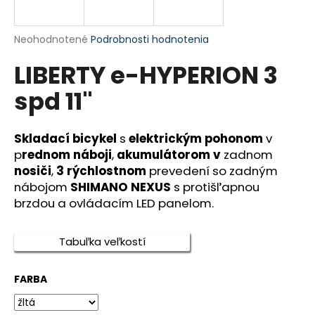
á
j
Priemerné
Neohodnotené
Podrobnosti hodnotenia
s
hodnotenie
LIBERTY e-HYPERION 3
produktu
ť
je
?
spd 11"
0,0
z
5
hviezdičiek.
Skladací bicykel
s
elektrickým pohonom
v
p
rednom náboji
,
akumulátorom v
zadnom
HĽADAŤ
nosiči
,
3 rýchlostnom
prevedení so zadným
nábojom
SHIMANO NEXUS
s protišľapnou
brzdou a ovládacím LED panelom.
O
d
Tabuľka veľkostí
p
o
FARBA
r
ú