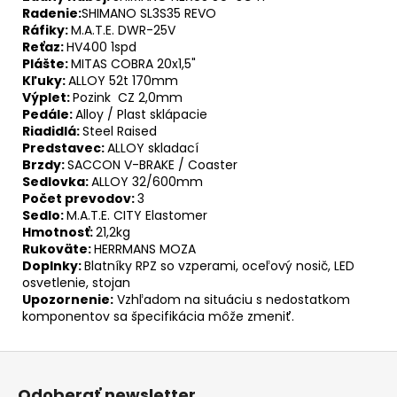
Radenie:
SHIMANO SL3S35 REVO
Ráfiky:
M.A.T.E. DWR-25V
Reťaz:
HV400 1spd
Plášte:
MITAS COBRA 20x1,5"
Kľuky:
ALLOY 52t 170mm
Výplet:
Pozink CZ 2,0mm
Pedále:
Alloy / Plast sklápacie
Riadidlá:
Steel Raised
Predstavec:
ALLOY skladací
Brzdy:
SACCON V-BRAKE / Coaster
Sedlovka:
ALLOY 32/600mm
Počet prevodov:
3
Sedlo:
M.A.T.E. CITY Elastomer
Hmotnosť:
21,2kg
Rukoväte:
HERRMANS MOZA
Doplnky:
Blatníky RPZ so vzperami, oceľový nosič, LED
osvetlenie, stojan
Upozornenie:
Vzhľadom na situáciu s nedostatkom
komponentov sa špecifikácia môže zmeniť.
Z
á
Odoberať newsletter