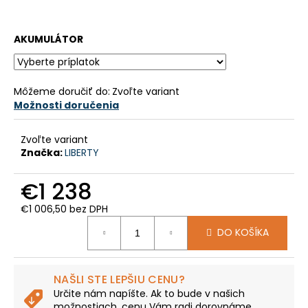
č
a
m
AKUMULÁTOR
e
LIBERTY
Môžeme doručiť do:
Zvoľte variant
E-
Možnosti doručenia
VIA
3SPD
16"
Zvoľte variant
€1
Značka:
LIBERTY
158
Pôvodne:
€1 238
€1
289
€1 006,50
bez DPH
Jednotková
DO KOŠÍKA
cena:
NAŠLI STE LEPŠIU CENU?
Určite nám napíšte. Ak to bude v našich
možnostiach, cenu Vám radi dorovnáme.