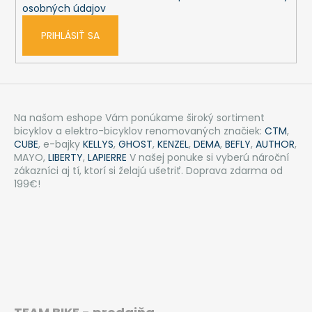
e
osobných údajov
PRIHLÁSIŤ SA
Na našom eshope Vám ponúkame široký sortiment
bicyklov a elektro-bicyklov renomovaných značiek:
CTM
,
CUBE
, e-bajky
KELLYS
,
GHOST
,
KENZEL
,
DEMA
,
BEFLY
,
AUTHOR
,
MAYO,
LIBERTY
,
LAPIERRE
V našej ponuke si vyberú nároční
zákazníci aj tí, ktorí si želajú ušetriť. Doprava zdarma od
199€!