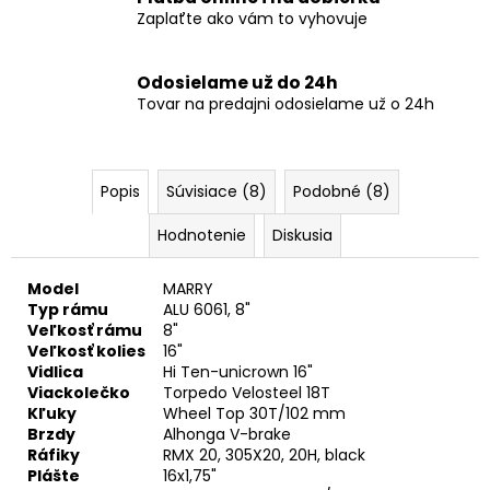
Zaplaťte ako vám to vyhovuje
Odosielame už do 24h
Tovar na predajni odosielame už o 24h
Popis
Súvisiace (8)
Podobné (8)
Hodnotenie
Diskusia
Model
MARRY
Typ rámu
ALU 6061, 8"
Veľkosť rámu
8"
Veľkosť kolies
16"
Vidlica
Hi Ten-unicrown 16"
Viackolečko
Torpedo Velosteel 18T
Kľuky
Wheel Top 30T/102 mm
Brzdy
Alhonga V-brake
Ráfiky
RMX 20, 305X20, 20H, black
Plášte
16x1,75"