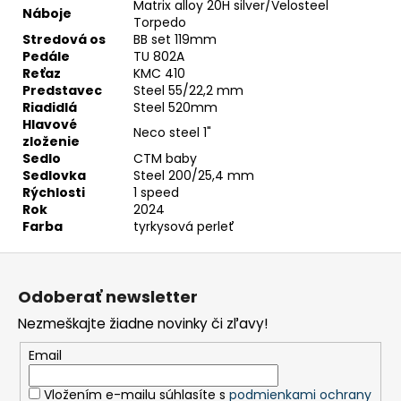
Matrix alloy 20H silver/Velosteel
Náboje
Torpedo
Stredová os
BB set 119mm
Pedále
TU 802A
Reťaz
KMC 410
Predstavec
Steel 55/22,2 mm
Riadidlá
Steel 520mm
Hlavové
Neco steel 1"
zloženie
Sedlo
CTM baby
Sedlovka
Steel 200/25,4 mm
Rýchlosti
1 speed
Rok
2024
Farba
tyrkysová perleť
Z
á
Odoberať newsletter
p
Nezmeškajte žiadne novinky či zľavy!
ä
t
Email
i
Vložením e-mailu súhlasíte s
podmienkami ochrany