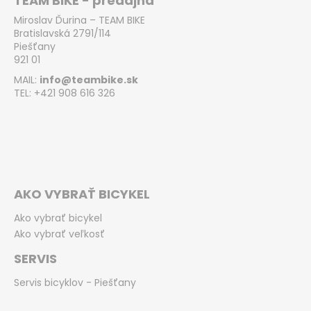
TEAM BIKE - predajňa
Miroslav Ďurina – TEAM BIKE
Bratislavská 2791/114
Piešťany
921 01
MAIL:
info@teambike.sk
TEL: +421 908 616 326
AKO VYBRAŤ BICYKEL
Ako vybrať bicykel
Ako vybrať veľkosť
SERVIS
Servis bicyklov - Piešťany