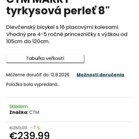
je
á
tyrkysová perleť 8"
0,0
z
j
5
s
hviezdičiek.
Dievčenský bicykel s 16 placovými kolesami.
ť
Vhodný pre 4-5 ročné princezničky s výškou od
?
105cm do 120cm.
Tabuľka veľkostí
HĽADAŤ
Môžeme doručiť do:
12.8.2026
Možnosti doručenia
Položka bola vypredaná…
O
d
Skladom
p
Značka:
CTM
o
r
€259,99
–7 %
€239,99
ú