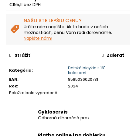
č
€195,11 bez DPH
a
Jednotková
m
cena:
e
NAŠLI STE LEPŠIU CENU?
Určite nám napíšte. Ak to bude v našich
možnostiach, cenu Vám radi dorovnáme.
Napíšte nám!
CTM
AREON
-
MATNÁ
Strážiť
Zdieľať
BÉŽOVÁ
/
Detské bicykle s 16"
LESKLÁ
Kategória
:
kolesami
ČIERNA
EAN
:
8585036020731
€2
Rok
:
2024
700
Položka bola vypredaná…
Pôvodne:
€3
299,99
Cykloservis
Odborná dlhoročná prax
Platba online i na dobierku