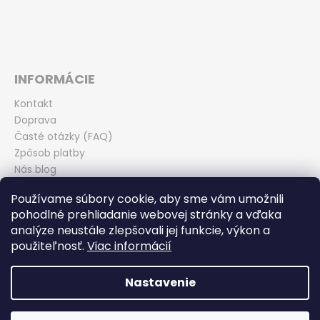
INFORMÁCIE
Kontakt
Doprava
Časté otázky (FAQ)
Zpôsob platby
Nás blog
Obchodné podmienky
Používame súbory cookie, aby sme vám umožnili
Zásady ochrany osobných údajov
pohodlné prehliadanie webovej stránky a vďaka
Odstúpenie od kúpnej zmluvy
analýze neustále zlepšovali jej funkcie, výkon a
použiteľnosť.
Viac informácií
Nastavenie
Vytvoril Shoptet
Copyright 2026
Miroslav Ďurina - TEAM BIKE Piešťany
.