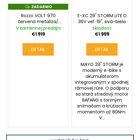
ZADARMO
Z
A
Rozzo VOLT 970
E-XC 29" STORM LITE D
D
A
červená metalíza/
36V veľ. 19", sivá-biela
R
čierna lesklá
V kamennej predajni
Skladom
M
O
€1 919
€1 999
DETAIL
DETAIL
MAYO 29" STORM je
moderný e-bike s
akumulátorom
integrovaným v spodnej
rámovej rúre. O podporu
sa stará stredový motor
BAFANG s torzným
snímačom a krútiacim
momentom až 80Nm.
V...