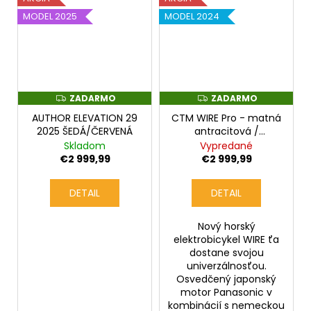
MODEL 2025
MODEL 2024
ZADARMO
ZADARMO
Z
Z
A
A
AUTHOR ELEVATION 29
CTM WIRE Pro - matná
D
D
A
A
2025 ŠEDÁ/ČERVENÁ
antracitová /
R
R
zlatošedá
Skladom
Vypredané
M
M
O
O
€2 999,99
€2 999,99
DETAIL
DETAIL
Nový horský
elektrobicykel WIRE ťa
dostane svojou
univerzálnosťou.
Osvedčený japonský
motor Panasonic v
kombinácií s nemeckou