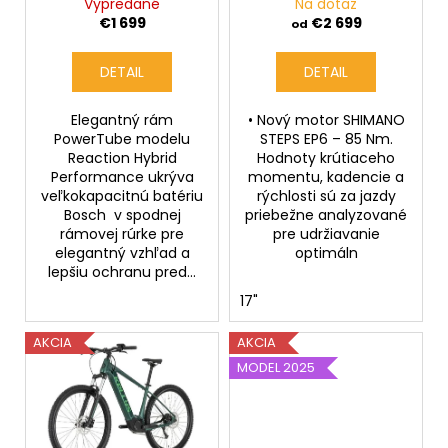
shinyapple'n'black
ŽLTÁ
Vypredané
Na dotaz
v
M
u
O
€1 699
€2 699
od
k
t
DETAIL
DETAIL
o
v
Elegantný rám
• Nový motor SHIMANO
PowerTube modelu
STEPS EP6 – 85 Nm.
Reaction Hybrid
Hodnoty krútiaceho
Performance ukrýva
momentu, kadencie a
veľkokapacitnú batériu
rýchlosti sú za jazdy
Bosch v spodnej
priebežne analyzované
rámovej rúrke pre
pre udržiavanie
elegantný vzhľad a
optimáln
lepšiu ochranu pred...
17"
AKCIA
AKCIA
MODEL 2025