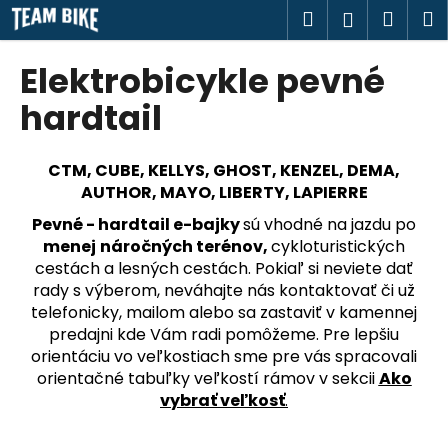
K
Prejsť
Hľadať
Náku
M
Prihlásen
na
o
obsah
Späť
Späť
košík
š
Elektrobicykle pevné
í
Č
hardtail
k
o
p
CTM, CUBE, KELLYS, GHOST, KENZEL, DEMA,
o
AUTHOR, MAYO, LIBERTY, LAPIERRE
t
Pevné - hardtail e-bajky
sú vhodné na jazdu po
r
menej
náročných terénov,
cykloturistických
e
cestách a lesných cestách. Pokiaľ si neviete dať
b
rady s výberom, neváhajte nás kontaktovať či už
telefonicky, mailom alebo sa zastaviť v kamennej
u
predajni kde Vám radi pomôžeme. Pre lepšiu
j
orientáciu vo veľkostiach sme pre vás spracovali
e
orientačné tabuľky veľkostí rámov v sekcii
Ako
t
vybrať veľkosť
.
e
n