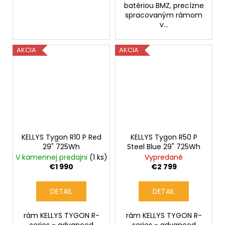
batériou BMZ, precízne
spracovaným rámom
v...
AKCIA
AKCIA
KELLYS Tygon R10 P Red
KELLYS Tygon R50 P
29" 725Wh
Steel Blue 29" 725Wh
V kamennej predajni
(1 ks)
Vypredané
€1 990
€2 799
DETAIL
DETAIL
rám KELLYS TYGON R-
rám KELLYS TYGON R-
series - advanced
series - advanced