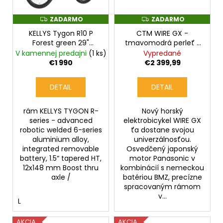
ZADARMO
ZADARMO
Z
Z
A
A
KELLYS Tygon R10 P
CTM WIRE GX -
D
D
A
A
Forest green 29"
tmavomodrá perleť /
R
R
725Wh
strieborná
V kamennej predajni
(1 ks)
Vypredané
M
M
O
O
€1 990
€2 399,99
DETAIL
DETAIL
rám KELLYS TYGON R-
Nový horský
series - advanced
elektrobicykel WIRE GX
robotic welded 6-series
ťa dostane svojou
aluminium alloy,
univerzálnosťou.
integrated removable
Osvedčený japonský
battery, 1.5“ tapered HT,
motor Panasonic v
12x148 mm Boost thru
kombinácií s nemeckou
axle /
batériou BMZ, precízne
spracovaným rámom
v...
L
AKCIA
AKCIA