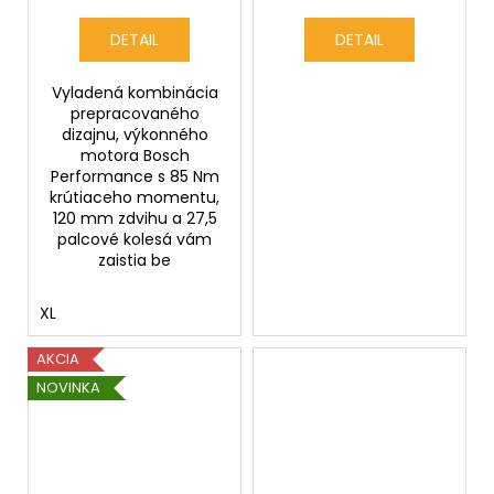
DETAIL
DETAIL
Vyladená kombinácia
prepracovaného
dizajnu, výkonného
motora Bosch
Performance s 85 Nm
krútiaceho momentu,
120 mm zdvihu a 27,5
palcové kolesá vám
zaistia be
XL
AKCIA
NOVINKA