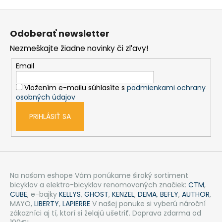
s
Z
u
á
Odoberať newsletter
p
Nezmeškajte žiadne novinky či zľavy!
ä
t
Email
i
Vložením e-mailu súhlasíte s
podmienkami ochrany
e
osobných údajov
PRIHLÁSIŤ SA
Na našom eshope Vám ponúkame široký sortiment
bicyklov a elektro-bicyklov renomovaných značiek:
CTM
,
CUBE
, e-bajky
KELLYS
,
GHOST
,
KENZEL
,
DEMA
,
BEFLY
,
AUTHOR
,
MAYO,
LIBERTY
,
LAPIERRE
V našej ponuke si vyberú nároční
zákazníci aj tí, ktorí si želajú ušetriť. Doprava zdarma od