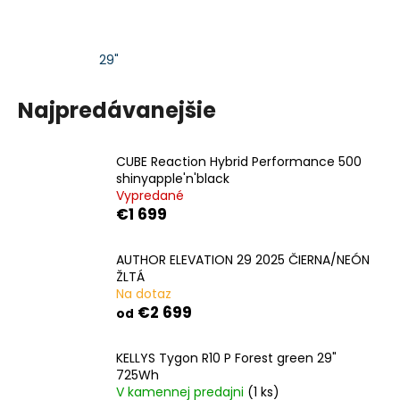
á
j
29"
s
ť
Najpredávanejšie
?
CUBE Reaction Hybrid Performance 500
shinyapple'n'black
Vypredané
HĽADAŤ
€1 699
AUTHOR ELEVATION 29 2025 ČIERNA/NEÓN
ŽLTÁ
O
Na dotaz
d
€2 699
od
p
o
KELLYS Tygon R10 P Forest green 29"
r
725Wh
ú
V kamennej predajni
(1 ks)