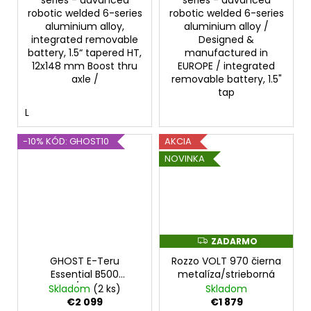
robotic welded 6-series
robotic welded 6-series
aluminium alloy,
aluminium alloy /
integrated removable
Designed &
battery, 1.5“ tapered HT,
manufactured in
12x148 mm Boost thru
EUROPE / integrated
axle /
removable battery, 1.5"
tap
L
-10% KÓD: GHOST10
AKCIA
NOVINKA
ZADARMO
Z
A
GHOST E-Teru
Rozzo VOLT 970 čierna
D
A
Essential B500
metalíza/strieborná
R
Grey/Blue - M
Skladom
(2 ks)
Skladom
M
O
€2 099
€1 879