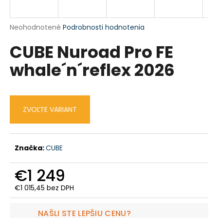
á
j
Priemerné
Neohodnotené
Podrobnosti hodnotenia
s
hodnotenie
CUBE Nuroad Pro FE
produktu
ť
je
?
whale´n´reflex 2026
0,0
z
5
hviezdičiek.
ZVOĽTE VARIANT
HĽADAŤ
Značka:
CUBE
O
d
€1 249
p
o
€1 015,45 bez DPH
r
Jednotková
cena:
ú
NAŠLI STE LEPŠIU CENU?