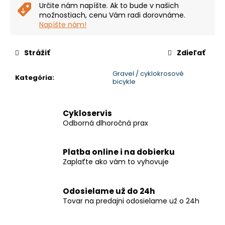
č
Určite nám napíšte. Ak to bude v našich
a
možnostiach, cenu Vám radi dorovnáme.
m
Napíšte nám!
e
Strážiť
Zdieľať
CUBE
REACTION
Gravel / cyklokrosové
Kategória
:
HYBRID
bicykle
PERFORMANCE
500
SHINYAPPLE'N'BLACK
Cykloservis
€1
Odborná dlhoročná prax
699
Pôvodne:
€2
Platba online i na dobierku
449
Zaplaťte ako vám to vyhovuje
Odosielame už do 24h
Tovar na predajni odosielame už o 24h