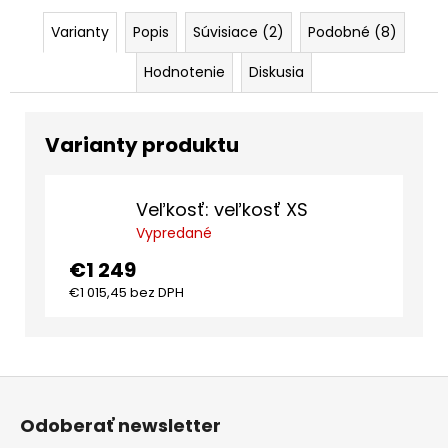
Varianty
Popis
Súvisiace (2)
Podobné (8)
Hodnotenie
Diskusia
Veľkosť: veľkosť XS
Vypredané
€1 249
€1 015,45 bez DPH
Z
á
Odoberať newsletter
p