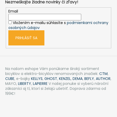
Nezmeškajte žiadne novinky či zľavy!
ä
t
Email
i
Vložením e-mailu súhlasíte s
podmienkami ochrany
e
osobných údajov
PRIHLÁSIŤ SA
Na našom eshope Vám ponúkame široký sortiment
bicyklov a elektro-bicyklov renomovaných značiek:
CTM
,
CUBE
, e-bajky
KELLYS
,
GHOST
,
KENZEL
,
DEMA
,
BEFLY
,
AUTHOR
,
MAYO,
LIBERTY
,
LAPIERRE
V našej ponuke si vyberú nároční
zákazníci aj tí, ktorí si želajú ušetriť. Doprava zdarma od
199€!