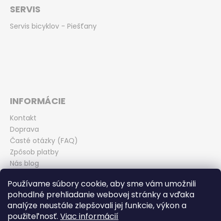
SERVIS
Servis bicyklov - Piešťany
INFORMÁCIE
Kontakt
Doprava
Časté otázky (FAQ)
Zpôsob platby
Nás blog
Obchodné podmienky
Používame súbory cookie, aby sme vám umožnili
Zásady ochrany osobných údajov
pohodlné prehliadanie webovej stránky a vďaka
Odstúpenie od kúpnej zmluvy
analýze neustále zlepšovali jej funkcie, výkon a
použiteľnosť.
Viac informácií