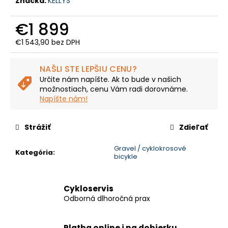
č
Značka:
KELLYS
a
m
€1 899
e
€1 543,90 bez DPH
Jednotková
cena:
LIBERTY
NAŠLI STE LEPŠIU CENU?
E-
Určite nám napíšte. Ak to bude v našich
VIA
možnostiach, cenu Vám radi dorovnáme.
3SPD
Napíšte nám!
16"
€1
158
Strážiť
Zdieľať
Pôvodne:
€1
289
Gravel / cyklokrosové
Kategória
:
bicykle
Cykloservis
Odborná dlhoročná prax
Platba online i na dobierku