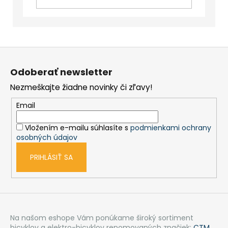
DO
KOŠÍKA
Z
á
Odoberať newsletter
p
Nezmeškajte žiadne novinky či zľavy!
ä
t
Email
i
Vložením e-mailu súhlasíte s
podmienkami ochrany
e
osobných údajov
PRIHLÁSIŤ SA
Na našom eshope Vám ponúkame široký sortiment
bicyklov a elektro-bicyklov renomovaných značiek:
CTM
,