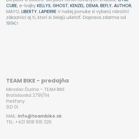
CUBE
, e-bajky
KELLYS
,
GHOST
,
KENZEL
,
DEMA
,
BEFLY
,
AUTHOR
,
MAYO,
LIBERTY
,
LAPIERRE
V našej ponuke si vyberú nároční
zákazníci aj tí, ktorí si želajú ušetriť. Doprava zdarma od
199€!
TEAM BIKE - predajňa
Miroslav Ďurina – TEAM BIKE
Bratislavská 2791/114
Piešťany
921 01
MAIL:
info@teambike.sk
TEL: +421 908 616 326