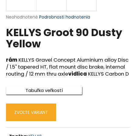
á
j
Priemerné
Neohodnotené
Podrobnosti hodnotenia
s
hodnotenie
KELLYS Groot 90 Dusty
produktu
ť
je
?
Yellow
0,0
z
5
hviezdičiek.
rám
KELLYS Gravel Concept Aluminium alloy Disc
/ 1.5" tapered HT, flat mount disc brake, internal
HĽADAŤ
routing / 12 mm thru axle
vidlica
KELLYS Carbon D
Tabuľka veľkostí
O
d
p
ZVOĽTE VARIANT
o
r
ú