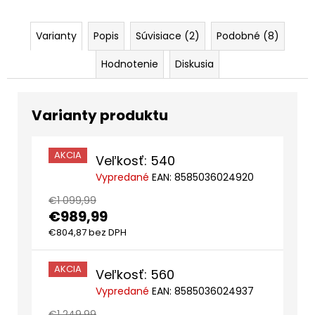
Varianty
Popis
Súvisiace (2)
Podobné (8)
Hodnotenie
Diskusia
AKCIA
Veľkosť: 540
Vypredané
EAN:
8585036024920
€1 099,99
€989,99
€804,87 bez DPH
AKCIA
Veľkosť: 560
Vypredané
EAN:
8585036024937
€1 249,99