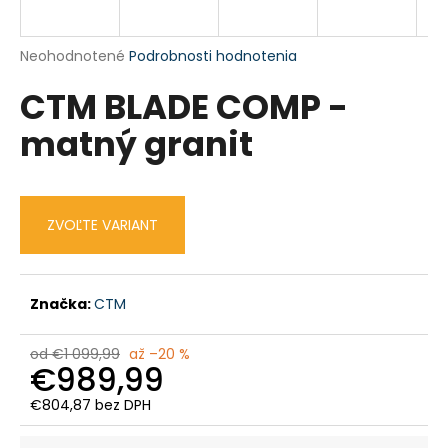
á
j
Priemerné
Neohodnotené
Podrobnosti hodnotenia
s
hodnotenie
CTM BLADE COMP -
produktu
ť
je
?
matný granit
0,0
z
5
hviezdičiek.
ZVOĽTE VARIANT
HĽADAŤ
Značka:
CTM
O
d
od €1 099,99
až –20 %
p
€989,99
o
r
€804,87 bez DPH
Jednotková
ú
cena: