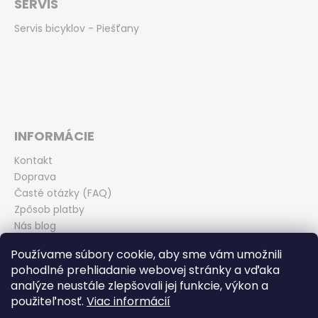
SERVIS
Servis bicyklov - Piešťany
INFORMÁCIE
Kontakt
Doprava
Časté otázky (FAQ)
Zpôsob platby
Nás blog
Obchodné podmienky
Používame súbory cookie, aby sme vám umožnili
Zásady ochrany osobných údajov
pohodlné prehliadanie webovej stránky a vďaka
Odstúpenie od kúpnej zmluvy
analýze neustále zlepšovali jej funkcie, výkon a
použiteľnosť.
Viac informácií