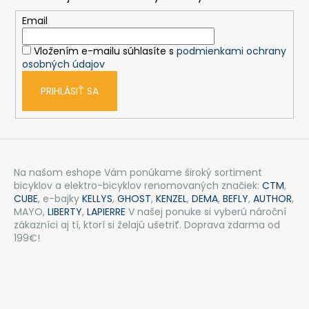
ä
t
Email
i
Vložením e-mailu súhlasíte s
podmienkami ochrany
e
osobných údajov
PRIHLÁSIŤ SA
Na našom eshope Vám ponúkame široký sortiment
bicyklov a elektro-bicyklov renomovaných značiek:
CTM
,
CUBE
, e-bajky
KELLYS
,
GHOST
,
KENZEL
,
DEMA
,
BEFLY
,
AUTHOR
,
MAYO,
LIBERTY
,
LAPIERRE
V našej ponuke si vyberú nároční
zákazníci aj tí, ktorí si želajú ušetriť. Doprava zdarma od
199€!