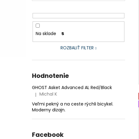
Na sklade
5
ROZBALIŤ FILTER
Hodnotenie
GHOST Asket Advanced AL Red/Black
Michal K
|
Hodnotenie produktu je 5 z 5 hviezdičiek.
Veľmi pekný a na ceste rýchli bicykel.
Moderny dizajn.
Facebook