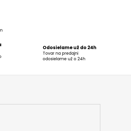
om
a
Odosielame už do 24h
Tovar na predajni
o
odosielame už o 24h