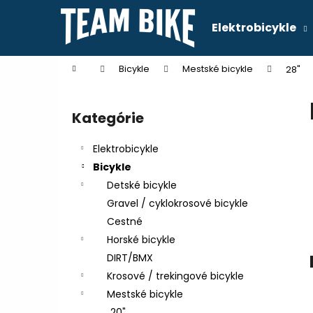
K
Prejsť
na
o
Elektrobicykle
obsah
Späť
Späť
š
do
do
í
Domov
Bicykle
Mestské bicykle
28"
k
obchodu
obchodu
B
o
Kategórie
Preskočiť
č
kategórie
n
Elektrobicykle
ý
Bicykle
p
Detské bicykle
a
Gravel / cyklokrosové bicykle
n
Cestné
e
Horské bicykle
l
DIRT/BMX
Krosové / trekingové bicykle
Mestské bicykle
20"