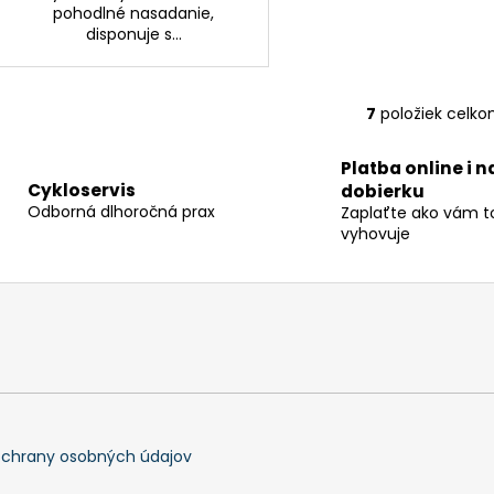
pohodlné nasadanie,
disponuje s...
7
položiek celk
O
v
Platba online i n
l
Cykloservis
dobierku
á
Odborná dlhoročná prax
Zaplaťte ako vám t
d
vyhovuje
a
c
i
e
p
r
v
k
y
chrany osobných údajov
v
ý