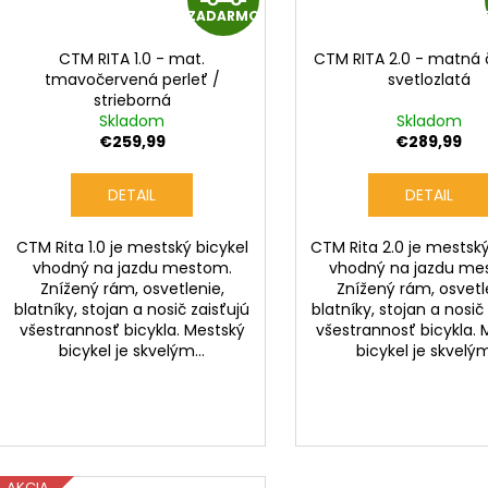
ZADARMO
A
CTM RITA 1.0 - mat.
CTM RITA 2.0 - matná 
D
tmavočervená perleť /
svetlozlatá
strieborná
A
Skladom
Skladom
€259,99
€289,99
R
DETAIL
DETAIL
M
CTM Rita 1.0 je mestský bicykel
CTM Rita 2.0 je mestský
O
vhodný na jazdu mestom.
vhodný na jazdu me
Znížený rám, osvetlenie,
Znížený rám, osvetl
blatníky, stojan a nosič zaisťujú
blatníky, stojan a nosič
všestrannosť bicykla. Mestský
všestrannosť bicykla. 
bicykel je skvelým...
bicykel je skvelým
AKCIA