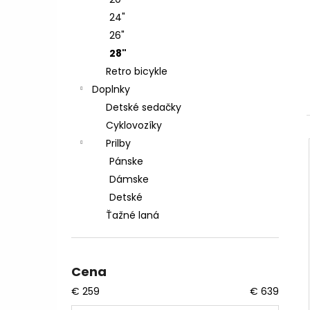
CTM AREON XPERT - MATNÁ LIMETKOVÁ
PERLEŤ
24"
€2 999
26"
Pôvodne:
€3 599,99
28"
Retro bicykle
Doplnky
Detské sedačky
Cyklovozíky
Prilby
Pánske
Dámske
Detské
Ťažné laná
Cena
€
259
€
639