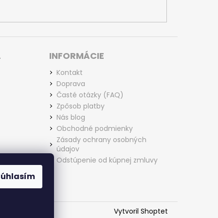
L
INFORMÁCIE
Kontakt
Doprava
Časté otázky (FAQ)
Zpôsob platby
Nás blog
Obchodné podmienky
Zásady ochrany osobných
údajov
Odstúpenie od kúpnej zmluvy
Súhlasím
Vytvoril Shoptet