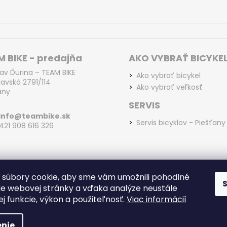
p
i
s
u
 BIKE - predajňa
AKO VYBRAŤ BICYKE
lav Ďurina – TEAM BIKE
Ako vybrať bicykel
lavská 2791/114
Ako vybrať veľkosť
any
SERVIS
info@teambike.sk
Servis bicyklov - Piešťany
+421 908 616 326
súbory cookie, aby sme vám umožnili pohodlné
ie webovej stránky a vďaka analýze neustále
jej funkcie, výkon a použiteľnosť.
Viac informácií
ešťany
. Všetky práva vyhradené.
nie