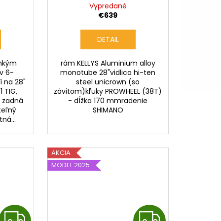
A
Vypredané
€639
R
DETAIL
M
ahkým
rám KELLYS Aluminium alloy
O
v 6-
monotube 28"vidlica hi-ten
 na 28"
steel unicrown (so
 TIG,
závitom)kľuky PROWHEEL (38T)
, zadná
- dĺžka 170 mmradenie
teľný
SHIMANO
ná...
AKCIA
MODEL 2025
Z
Z