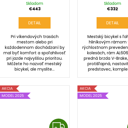
k
Skladom
Skladom
o
t
€443
€332
v
o
DETAIL
DETAIL
v
Pri víkendových trasách
Mestský bicykel s ľ
mestom alebo pri
hliníkovým rámom 
každodennom dochádzaní by
rýchlostnom prevedení
mal byť komfort a spoľahlivosť
kolesách, rám AL6061
pri jazde najvyššou prioritou.
predná brzda V-Brake
Môžete ho nazvať mestský
protišľapná, nastavi
bicykel, ale myslite...
predstavec, komplet
AKCIA
AKCIA
MODEL 2025
MODEL 2025
Z