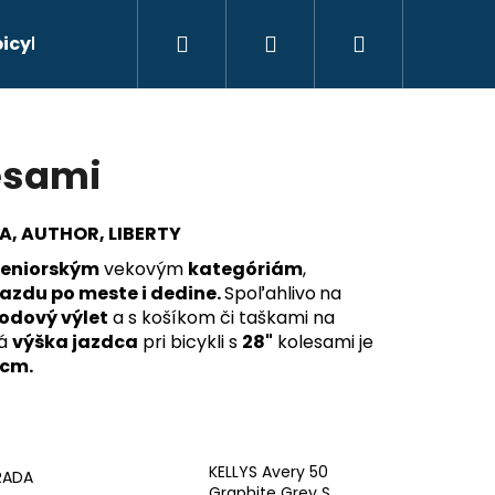
Hľadať
Prihlásenie
Nákupný
bicyklov
košík
lesami
A, AUTHOR, LIBERTY
seniorským
vekovým
kategóriám
,
azdu po meste i dedine.
Spoľahlivo
na
odový výlet
a s košíkom či taškami na
ná
výška jazdca
pri bicykli s
28"
kolesami je
 cm.
Nasledujúce
KELLYS Avery 50
RADA
Graphite Grey S