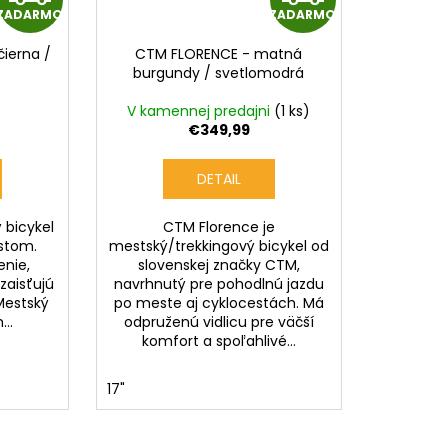
ZADARMO
ZADARMO
A
A
čierna /
CTM FLORENCE - matná
D
D
burgundy / svetlomodrá
A
A
V kamennej predajni
(1 ks)
€349,99
R
R
DETAIL
M
M
 bicykel
CTM Florence je
O
O
stom.
mestský/trekkingový bicykel od
enie,
slovenskej značky CTM,
 zaisťujú
navrhnutý pre pohodlnú jazdu
Mestský
po meste aj cyklocestách. Má
...
odpruženú vidlicu pre väčší
komfort a spoľahlivé...
17"