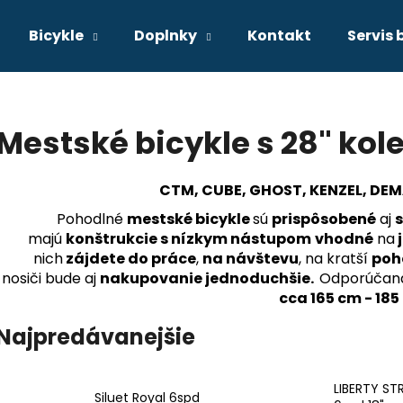
Bicykle
Doplnky
Kontakt
Servis 
Čo potrebujete nájsť?
Mestské bicykle s 28" ko
HĽADAŤ
CTM, CUBE, GHOST, KENZEL, DEM
Pohodlné
mestské bicykle
sú
prispôsobené
aj
majú
konštrukcie s nízkym nástupom
vhodné
na
j
Odporúčame
nich
zájdete do práce
,
na návštevu
, na kratší
poh
nosiči bude aj
nakupovanie jednoduchšie.
Odporúča
cca 165 cm - 185
Najpredávanejšie
LIBERTY ST
Siluet Royal 6spd