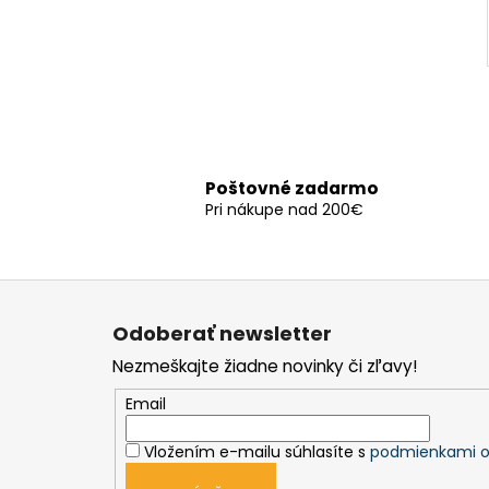
Poštovné zadarmo
Pri nákupe nad 200€
Z
á
Odoberať newsletter
p
Nezmeškajte žiadne novinky či zľavy!
ä
t
Email
i
Vložením e-mailu súhlasíte s
podmienkami o
e