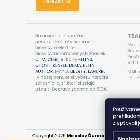
PRIHLÁSIŤ SA
TEAM
Na našom eshope Vám
ponúkame široký sortiment
Miros
bicyklov a elektro-
Bratis
bicyklov renomovaných značiek:
Piešť
CTM
,
CUBE
, e-bajky
KELLYS
,
921 01
GHOST
,
KENZEL
,
DEMA
,
BEFLY
,
AUTHOR
, MAYO,
LIBERTY
,
LAPIERRE
MAIL:
V našej ponuke si vyberú nároční
TEL: 
zákazníci aj tí, ktorí si želajú
ušetriť. Doprava zdarma od 199€!
Používame 
prehliadan
zlepšovali 
Copyright 2026
Miroslav Ďurina - TEAM BIKE Pi
Nastave