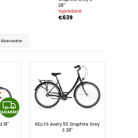
TNÁ BÉŽOVÁ / LESKLÁ
28"
Vypredané
€639
9,99
Abecedne
Z
ZADARMO
A
d 18"
KELLYS Avery 50 Graphite Grey
D
S 28"