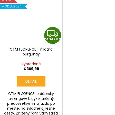
MODEL 2024
Z
ZADARMO
A
CTM FLORENCE - matná
D
burgundy
A
Vypredané
€359,99
R
DETAIL
M
CTM FLORENCE je dámsky
O
trekingový bicykel určený
predovsetkým na jazdu po
meste, no zvládne aj lesné
cesty. Znížený rám Vám zaistí