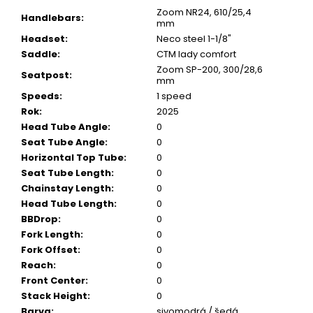
Zoom NR24, 610/25,4
Handlebars
:
mm
Headset
:
Neco steel 1-1/8"
Saddle
:
CTM lady comfort
Zoom SP-200, 300/28,6
Seatpost
:
mm
Speeds
:
1 speed
Rok
:
2025
Head Tube Angle
:
0
Seat Tube Angle
:
0
Horizontal Top Tube
:
0
Seat Tube Length
:
0
Chainstay Length
:
0
Head Tube Length
:
0
BBDrop
:
0
Fork Length
:
0
Fork Offset
:
0
Reach
:
0
Front Center
:
0
Stack Height
:
0
Barva
:
sivomodrá / šedá