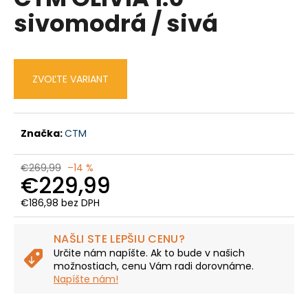
je
á
sivomodrá / sivá
0,0
z
j
5
s
hviezdičiek.
ť
ZVOĽTE VARIANT
?
Značka:
CTM
HĽADAŤ
€269,99
–14 %
€229,99
€186,98 bez DPH
Jednotková
O
cena:
d
NAŠLI STE LEPŠIU CENU?
p
Určite nám napíšte. Ak to bude v našich
o
možnostiach, cenu Vám radi dorovnáme.
r
Napíšte nám!
ú