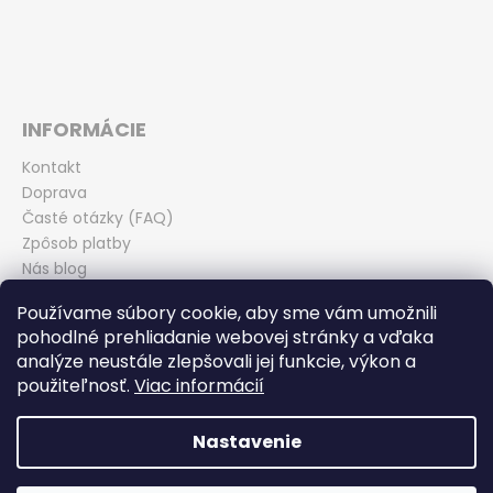
INFORMÁCIE
Kontakt
Doprava
Časté otázky (FAQ)
Zpôsob platby
Nás blog
Obchodné podmienky
Používame súbory cookie, aby sme vám umožnili
Zásady ochrany osobných údajov
pohodlné prehliadanie webovej stránky a vďaka
Odstúpenie od kúpnej zmluvy
analýze neustále zlepšovali jej funkcie, výkon a
použiteľnosť.
Viac informácií
Nastavenie
Vytvoril Shoptet
Copyright 2026
Miroslav Ďurina - TEAM BIKE Piešťany
.