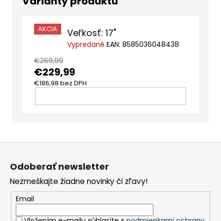
AKCIA
Veľkosť: 17"
Vypredané
EAN:
8585036048438
€269,99
€229,99
€186,98 bez DPH
DO
KOŠÍKA
Z
á
Odoberať newsletter
p
Nezmeškajte žiadne novinky či zľavy!
ä
t
Email
i
Vložením e-mailu súhlasíte s
podmienkami ochrany