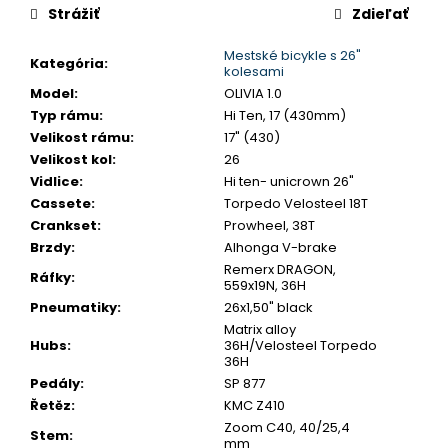
č
Strážiť
Zdieľať
a
m
Mestské bicykle s 26"
Kategória
:
e
kolesami
Model
:
OLIVIA 1.0
Typ rámu
:
Hi Ten, 17 (430mm)
CTM
Velikost rámu
:
17" (430)
AREON
Velikost kol
:
26
-
MATNÁ
Vidlice
:
Hi ten- unicrown 26"
BÉŽOVÁ
Cassete
:
Torpedo Velosteel 18T
/
Crankset
:
Prowheel, 38T
LESKLÁ
ČIERNA
Brzdy
:
Alhonga V-brake
Remerx DRAGON,
€2
Ráfky
:
559x19N, 36H
700
Pôvodne:
Pneumatiky
:
26x1,50" black
€3
Matrix alloy
299,99
Hubs
:
36H/Velosteel Torpedo
36H
Pedály
:
SP 877
Řetěz
:
KMC Z410
Zoom C40, 40/25,4
Stem
:
mm