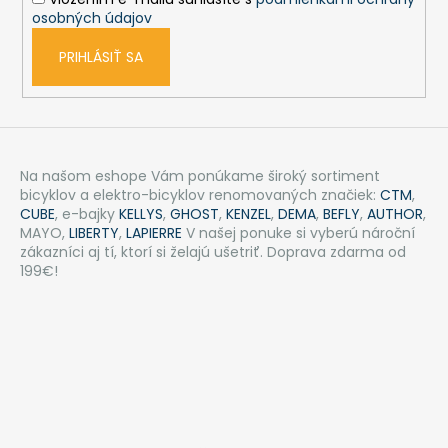
e
osobných údajov
PRIHLÁSIŤ SA
Na našom eshope Vám ponúkame široký sortiment
bicyklov a elektro-bicyklov renomovaných značiek:
CTM
,
CUBE
, e-bajky
KELLYS
,
GHOST
,
KENZEL
,
DEMA
,
BEFLY
,
AUTHOR
,
MAYO,
LIBERTY
,
LAPIERRE
V našej ponuke si vyberú nároční
zákazníci aj tí, ktorí si želajú ušetriť. Doprava zdarma od
199€!