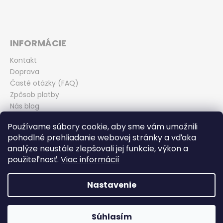
INFORMÁCIE
Kontakt
Doprava
Časté otázky (FAQ)
Zpôsob platby
Nás blog
Obchodné podmienky
Používame súbory cookie, aby sme vám umožnili
Zásady ochrany osobných údajov
pohodlné prehliadanie webovej stránky a vďaka
Odstúpenie od kúpnej zmluvy
analýze neustále zlepšovali jej funkcie, výkon a
použiteľnosť.
Viac informácií
Nastavenie
Vytvoril Shoptet
Copyright 2026
Miroslav Ďurina - TEAM BIKE Piešťany
.
Súhlasím
Všetky práva vyhradené.