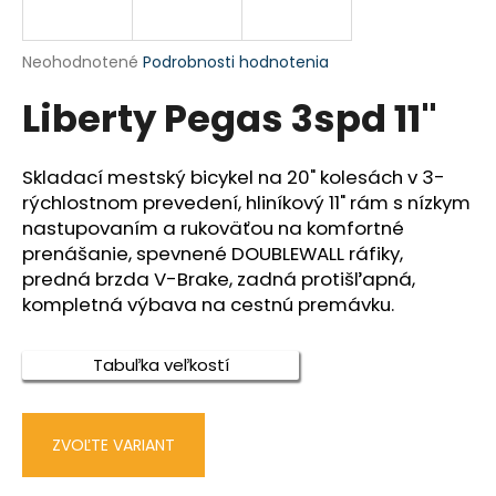
á
j
Priemerné
Neohodnotené
Podrobnosti hodnotenia
s
hodnotenie
Liberty Pegas 3spd 11"
produktu
ť
je
?
0,0
z
Skladací mestský bicykel na 20" kolesách v 3-
5
rýchlostnom prevedení, hliníkový 11" rám s nízkym
hviezdičiek.
nastupovaním a rukoväťou na komfortné
prenášanie, spevnené DOUBLEWALL ráfiky,
HĽADAŤ
predná brzda V-Brake, zadná protišľapná,
kompletná výbava na cestnú premávku.
O
Tabuľka veľkostí
d
p
o
ZVOĽTE VARIANT
r
ú