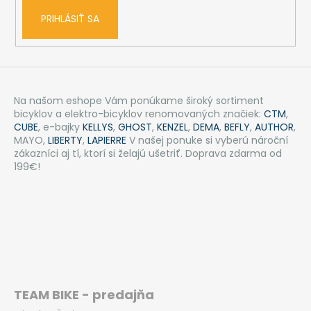
PRIHLÁSIŤ SA
Na našom eshope Vám ponúkame široký sortiment
bicyklov a elektro-bicyklov renomovaných značiek:
CTM
,
CUBE
, e-bajky
KELLYS
,
GHOST
,
KENZEL
,
DEMA
,
BEFLY
,
AUTHOR
,
MAYO,
LIBERTY
,
LAPIERRE
V našej ponuke si vyberú nároční
zákazníci aj tí, ktorí si želajú ušetriť. Doprava zdarma od
199€!
TEAM BIKE - predajňa