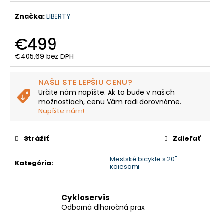
č
a
Značka:
LIBERTY
m
e
€499
€405,69 bez DPH
LIBERTY
Jednotková
E-
cena:
HYPERION
NAŠLI STE LEPŠIU CENU?
3
Určite nám napíšte. Ak to bude v našich
SPD
možnostiach, cenu Vám radi dorovnáme.
11"
Napíšte nám!
€1
238
Strážiť
Zdieľať
Mestské bicykle s 20"
Kategória
:
kolesami
Cykloservis
Odborná dlhoročná prax