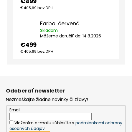
€499
€405,69 bez DPH
Farba: červená
Skladom
Môžeme doručiť do:
14.8.2026
€499
€405,69 bez DPH
Z
á
Odoberať newsletter
p
Nezmeškajte žiadne novinky či zľavy!
ä
t
Email
i
Vložením e-mailu súhlasíte s
podmienkami ochrany
e
osobných údajov