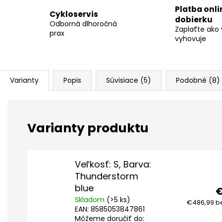
Platba onli
Cykloservis
dobierku
Odborná dlhoročná
Zaplaťte ako
prax
vyhovuje
Varianty
Popis
Súvisiace (5)
Podobné (8)
Veľkosť: S, Barva:
Thunderstorm
blue
Skladom
(>5 ks)
€486,99 b
EAN:
8585053847861
Môžeme doručiť do: