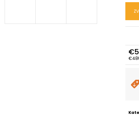
CTM SENZE GX MAN - MATNÁ
CTM AREON - MA
HLBOKOMODRÁ / SIVOHNEDÁ
ČIERNA
ZV
€2 159,99
€2 700
Pôvodne:
€2 359,99
Pôvodne:
€3 29
€5
€486
Jedn
cena
Kate