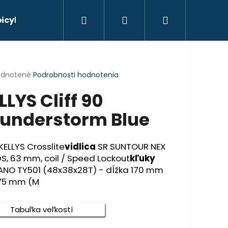
Hľadať
Prihlásenie
Nákupný
bicyklov
košík
erné
dnotené
Podrobnosti hodnotenia
tenie
LLYS Cliff 90
ktu
understorm Blue
ičiek.
KELLYS Crosslite
vidlica
SR SUNTOUR NEX
S, 63 mm, coil / Speed Lockout
kľuky
ANO TY501 (48x38x28T) - dĺžka 170 mm
175 mm (M
Nasledujúce
Tabuľka veľkostí