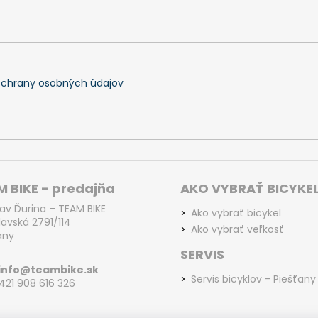
chrany osobných údajov
 BIKE - predajňa
AKO VYBRAŤ BICYKE
lav Ďurina – TEAM BIKE
Ako vybrať bicykel
lavská 2791/114
Ako vybrať veľkosť
any
SERVIS
info@teambike.sk
Servis bicyklov - Piešťany
+421 908 616 326