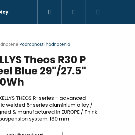
Hľadať
Prihlásenie
Nákupný
bicyklov
košík
erné
dnotené
Podrobnosti hodnotenia
tenie
LLYS Theos R30 P
ktu
eel Blue 29"/27.5"
20Wh
ičiek.
KELLYS THEOS R-series - advanced
ic welded 6-series aluminium alloy /
gned & manufactured in EUROPE / Think
® suspension system, 130 mm
Nasledujúce