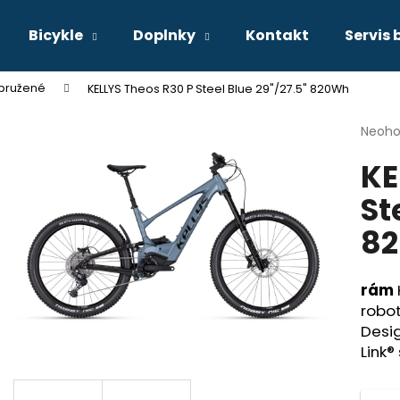
Bicykle
Doplnky
Kontakt
Servis 
pružené
KELLYS Theos R30 P Steel Blue 29"/27.5" 820Wh
Čo potrebujete nájsť?
Priem
Neoho
hodno
KE
produ
HĽADAŤ
je
St
0,0
z
8
5
Odporúčame
hviezd
rám
robot
Desi
Link