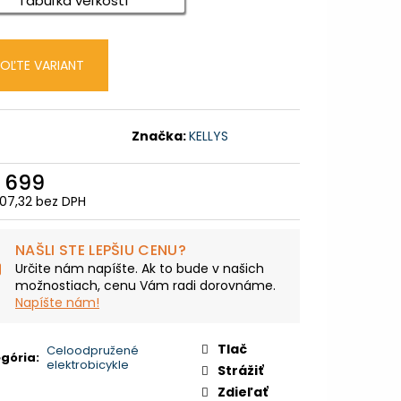
Tabuľka veľkostí
TNÁ BÉŽOVÁ / LESKLÁ
9,99
OĽTE VARIANT
Značka:
KELLYS
 699
07,32 bez DPH
otková
:
NAŠLI STE LEPŠIU CENU?
Určite nám napíšte. Ak to bude v našich
možnostiach, cenu Vám radi dorovnáme.
Napíšte nám!
Tlač
Celoodpružené
gória
:
elektrobicykle
Strážiť
Zdieľať