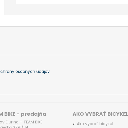
chrany osobných údajov
 BIKE - predajňa
AKO VYBRAŤ BICYKE
lav Ďurina – TEAM BIKE
Ako vybrať bicykel
lavská 2791/114