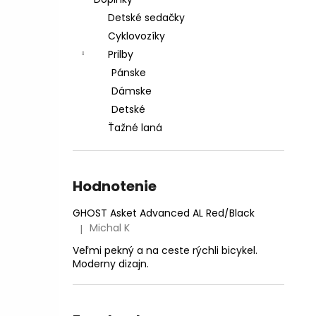
CTM AREON XPERT - MATNÁ LIMETKOVÁ
PERLEŤ
Detské sedačky
€2 999
Cyklovozíky
Pôvodne:
€3 599,99
Prilby
Pánske
Dámske
Detské
Ťažné laná
Hodnotenie
GHOST Asket Advanced AL Red/Black
Michal K
|
Hodnotenie produktu je 5 z 5 hviezdičiek.
Veľmi pekný a na ceste rýchli bicykel.
Moderny dizajn.