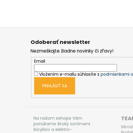
Z
á
Odoberať newsletter
p
Nezmeškajte žiadne novinky či zľavy!
ä
t
Email
i
Vložením e-mailu súhlasíte s
podmienkami o
e
PRIHLÁSIŤ SA
TEAM
Na našom eshope Vám
ponúkame široký sortiment
Miros
bicyklov a elektro-
Bratis