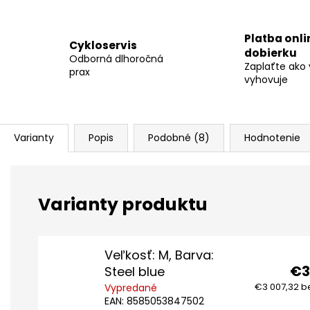
Platba onli
Cykloservis
dobierku
Odborná dlhoročná
Zaplaťte ako
prax
vyhovuje
Varianty
Popis
Podobné (8)
Hodnotenie
Veľkosť: M, Barva:
€3
Steel blue
€3 007,32 b
Vypredané
EAN:
8585053847502