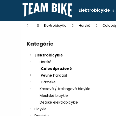
K
Prejsť
na
o
Elektrobicykle
obsah
Späť
Späť
š
do
do
í
Domov
Elektrobicykle
Horské
Celood
k
obchodu
obchodu
B
o
Kategórie
Preskočiť
č
kategórie
n
Elektrobicykle
ý
Horské
p
Celoodpružené
a
Pevné hardtail
n
Dámske
e
Krosové / trekingové bicykle
l
Mestské bicykle
Detské elektrobicykle
Bicykle
Doplnky