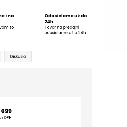
ne i na
Odosielame už do
24h
 vám to
Tovar na predajni
odosielame už o 24h
Diskusia
 699
ez DPH