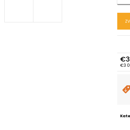
CTM SENZE GX MAN - MATNÁ
CTM AREON - MA
HLBOKOMODRÁ / SIVOHNEDÁ
ČIERNA
€2 159,99
€2 700
Pôvodne:
€2 359,99
Pôvodne:
€3 29
ZV
€3
€3 0
Jedn
cena
Kate