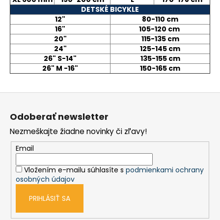
DETSKÉ BICYKLE
á
12"
80-110 cm
j
16"
105-120 cm
s
20"
115-135 cm
ť
24"
125-145 cm
26" S-14"
135-155 cm
?
26" M -16"
150-165 cm
Z
á
HĽADAŤ
Odoberať newsletter
p
Nezmeškajte žiadne novinky či zľavy!
ä
t
Email
O
i
d
Vložením e-mailu súhlasíte s
podmienkami ochrany
e
p
osobných údajov
o
r
PRIHLÁSIŤ SA
ú