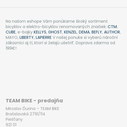
č
a
m
e
Na našom eshope Vám ponúkame široký sortiment
bicyklov a elektro-bicyklov renomovaných značiek:
CTM
,
CUBE
, e-bajky
KELLYS
,
GHOST
,
KENZEL
,
DEMA
,
BEFLY
,
AUTHOR
,
CTM
MAYO,
LIBERTY
,
LAPIERRE
V našej ponuke si vyberú nároční
AREON
zákazníci aj tí, ktorí si želajú ušetriť. Doprava zdarma od
XPERT
199€!
-
MATNÁ
LIMETKOVÁ
PERLEŤ
€2
999
Pôvodne:
€3
599,99
TEAM BIKE - predajňa
Miroslav Ďurina – TEAM BIKE
Bratislavská 2791/114
Piešťany
921 01