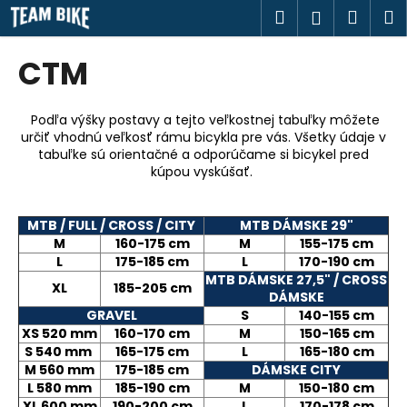
K
Prejsť
Hľadať
Náku
M
Prihlásen
na
o
obsah
Späť
Späť
košík
š
CTM
í
Č
k
o
Podľa výšky postavy a tejto veľkostnej tabuľky môžete
určiť vhodnú veľkosť rámu bicykla pre vás. Všetky údaje v
p
tabuľke sú orientačné a odporúčame si bicykel pred
o
kúpou vyskúšať.
t
r
MTB / FULL / CROSS / CITY
MTB DÁMSKE 29"
e
M
160-175 cm
M
155-175 cm
b
L
175-185 cm
L
170-190 cm
MTB DÁMSKE 27,5" / CROSS
u
XL
185-205 cm
DÁMSKE
j
GRAVEL
S
140-155 cm
e
XS 520 mm
160-170 cm
M
150-165 cm
S 540 mm
165-175 cm
L
165-180 cm
t
M 560 mm
175-185 cm
DÁMSKE CITY
e
L 580 mm
185-190 cm
M
150-180 cm
n
XL 600 mm
190-200 cm
L
170-178 cm