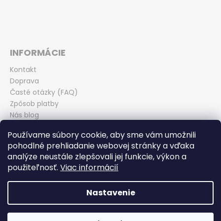
INFORMÁCIE
Kontakt
Doprava
Časté otázky (FAQ)
Zpôsob platby
Nás blog
Obchodné podmienky
Používame súbory cookie, aby sme vám umožnili
Zásady ochrany osobných údajov
pohodlné prehliadanie webovej stránky a vďaka
Odstúpenie od kúpnej zmluvy
analýze neustále zlepšovali jej funkcie, výkon a
použiteľnosť.
Viac informácií
Nastavenie
Vytvoril Shoptet
Copyright 2026
Miroslav Ďurina - TEAM BIKE Piešťany
.