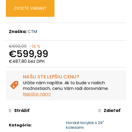
č
a
ZVOĽTE VARIANT
m
e
Značka:
CTM
CTM
RUBY
€699,99
–14 %
PRO
€599,99
29
-
€487,80 bez DPH
GALAKTICKÁ
Jednotková
FIALOVÁ
cena:
/
NAŠLI STE LEPŠIU CENU?
HODVÁBNA
SIVÁ
Určite nám napíšte. Ak to bude v našich
možnostiach, cenu Vám radi dorovnáme.
€1
Napíšte nám!
899
Pôvodne:
€2
499,99
Strážiť
Zdieľať
Horské bicykle s 29"
Kategória
:
kolesami