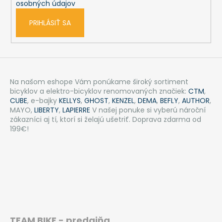
osobných údajov
PRIHLÁSIŤ SA
Na našom eshope Vám ponúkame široký sortiment
bicyklov a elektro-bicyklov renomovaných značiek:
CTM
,
CUBE
, e-bajky
KELLYS
,
GHOST
,
KENZEL
,
DEMA
,
BEFLY
,
AUTHOR
,
MAYO,
LIBERTY
,
LAPIERRE
V našej ponuke si vyberú nároční
zákazníci aj tí, ktorí si želajú ušetriť. Doprava zdarma od
199€!
TEAM BIKE - predajňa