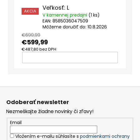
Veľkosť: L
AKCIA
V kamennej predajni
(1 ks)
EAN:
8585036047509
Môžeme doručiť do:
10.8.2026
€699,99
€599,99
€487,80 bez DPH
DO
KOŠÍKA
Z
á
Odoberať newsletter
p
Nezmeškajte žiadne novinky či zľavy!
ä
t
Email
i
Vložením e-mailu súhlasíte s
podmienkami ochrany
e