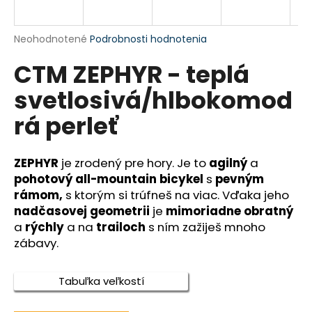
A
á
j
R
Priemerné
Neohodnotené
Podrobnosti hodnotenia
s
hodnotenie
CTM ZEPHYR - teplá
produktu
M
ť
je
?
svetlosivá/hlbokomod
0,0
O
z
rá perleť
5
hviezdičiek.
ZEPHYR
je zrodený pre hory. Je to
agilný
a
HĽADAŤ
pohotový all-mountain bicykel
s
pevným
rámom,
s ktorým si trúfneš na viac. Vďaka jeho
nadčasovej geometrii
je
mimoriadne obratný
O
a
rýchly
a na
trailoch
s ním zažiješ mnoho
d
zábavy.
p
o
Tabuľka veľkostí
r
ú