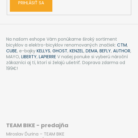
PRIHLÁSIŤ SA
Na našom eshope Vám ponúkame široký sortiment
bicyklov a elektro-bicyklov renomovaných značiek:
CTM
,
CUBE
, e-bajky
KELLYS
,
GHOST
,
KENZEL
,
DEMA
,
BEFLY
,
AUTHOR
,
MAYO,
LIBERTY
,
LAPIERRE
V našej ponuke si vyberú nároční
zákazníci aj tí, ktorí si želajú ušetriť. Doprava zdarma od
199€!
TEAM BIKE - predajňa
Miroslav Ďurina – TEAM BIKE