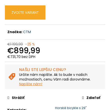
č
a
m
ZVOĽTE VARIANT
e
CTM
Značka:
CTM
RUBY
PRO
29
€1 199,99
–25 %
€899,99
-
GALAKTICKÁ
FIALOVÁ
€731,70 bez DPH
/
Jednotková
HODVÁBNA
cena:
SIVÁ
NAŠLI STE LEPŠIU CENU?
Určite nám napíšte. Ak to bude v našich
€1
možnostiach, cenu Vám radi dorovnáme.
899
Pôvodne:
Napíšte nám!
€2
499,99
Strážiť
Zdieľať
Horské bicykle s 29"
Kategória
: