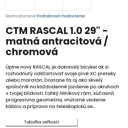
A
á
j
R
Priemerné
Neohodnotené
Podrobnosti hodnotenia
s
hodnotenie
CTM RASCAL 1.0 29" -
produktu
M
ť
je
?
matná antracitová /
0,0
O
z
chromová
5
hviezdičiek.
Úplne nový RASCAL je dokonalý bicykel ak si
HĽADAŤ
rozhodnutý odštartovať svoje prvé XC preteky
alebo maratón. Dostane ťa aj ako skvelý
spoločník na každodenné jazdenie po okruhoch
O
v tvojej blízkosti. Ľahký hliníkový rám, súčasná
d
progresívna geometria, vnútorné vedenie
p
káblov a príprava na teleskopickú se...
o
r
ú
Tabuľka veľkostí