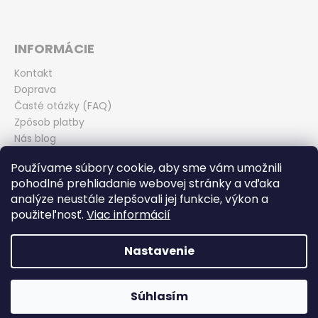
INFORMÁCIE
Kontakt
Doprava
Časté otázky (FAQ)
Zpôsob platby
Nás blog
Obchodné podmienky
Používame súbory cookie, aby sme vám umožnili
Zásady ochrany osobných údajov
pohodlné prehliadanie webovej stránky a vďaka
Odstúpenie od kúpnej zmluvy
analýze neustále zlepšovali jej funkcie, výkon a
použiteľnosť.
Viac informácií
Nastavenie
Vytvoril Shoptet
Copyright 2026
Miroslav Ďurina - TEAM BIKE Piešťany
.
Súhlasím
Všetky práva vyhradené.
Doprava zdarma od 199 EUR