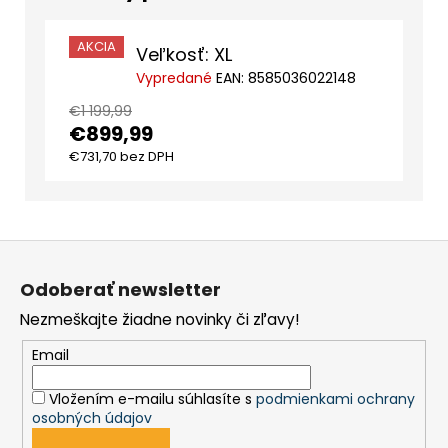
AKCIA
Veľkosť: XL
Vypredané
EAN:
8585036022148
€1 199,99
€899,99
€731,70 bez DPH
Z
á
Odoberať newsletter
p
Nezmeškajte žiadne novinky či zľavy!
ä
t
Email
i
Vložením e-mailu súhlasíte s
podmienkami ochrany
e
osobných údajov