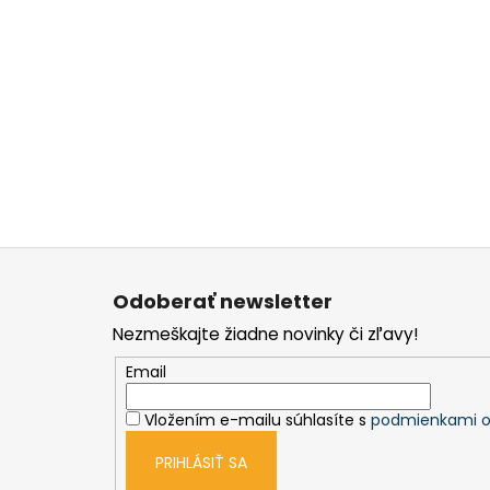
Z
á
Odoberať newsletter
p
Nezmeškajte žiadne novinky či zľavy!
ä
t
Email
i
Vložením e-mailu súhlasíte s
podmienkami o
e
PRIHLÁSIŤ SA