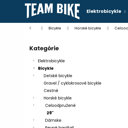
K
Prejsť
na
o
Elektrobicykle
obsah
Späť
Späť
š
do
do
í
Domov
Bicykle
Horské bicykle
Celoo
k
obchodu
obchodu
B
o
Kategórie
Preskočiť
č
kategórie
n
Elektrobicykle
ý
Bicykle
p
Detské bicykle
a
Gravel / cyklokrosové bicykle
n
Cestné
e
Horské bicykle
l
Celoodpružené
29"
Dámske
Pevné hardtail