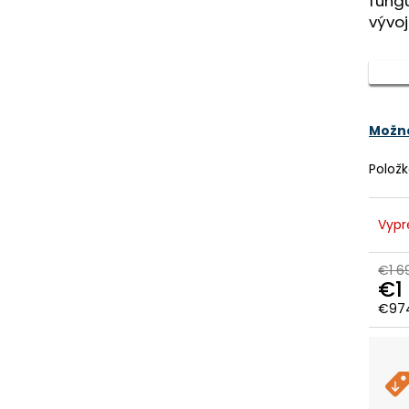
fungu
CTM SENZE GX MAN - MATNÁ
CTM AREON - MA
HLBOKOMODRÁ / SIVOHNEDÁ
ČIERNA
vývoj
D
€2 159,99
€2 700
Pôvodne:
€2 359,99
Pôvodne:
€3 29
A
Možno
R
Polož
M
Vypr
€1 6
€1
O
€974
Jedn
cena