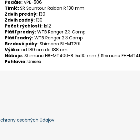
Pedále:
VPE-506
Tlmič:
SR Sountour Raidon R 130 mm
Zdvih predný:
130
Zdvih zadný:
130
Počet rýchlostí:
1x12
Plášť predný:
WTB Ranger 2.3 Comp
Plášť zadný:
WTB Ranger 2.3 Comp
Brzdové páky:
Shimano BL-MT201
Výška:
od 180 cm
do 188 cm
Náboje:
Shimano HB-MT400-B 15x110 mm / Shimano FH-MT4
Pohlavie:
Unisex
chrany osobných údajov