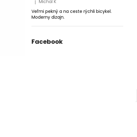
Michal K
|
Hodnotenie produktu je 5 z 5 hviezdičiek.
Veľmi pekný a na ceste rýchli bicykel.
Moderny dizajn.
Facebook