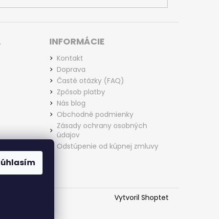
L
INFORMÁCIE
Kontakt
Doprava
Časté otázky (FAQ)
Zpôsob platby
Nás blog
Obchodné podmienky
Zásady ochrany osobných
údajov
Odstúpenie od kúpnej zmluvy
Súhlasím
Vytvoril Shoptet