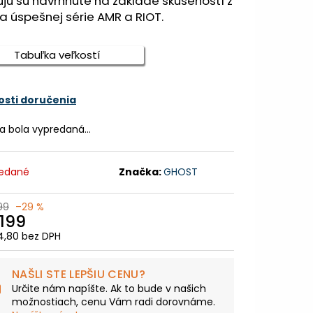
jú sú navrhnuté na základe skúseností z
TNÁ BÉŽOVÁ / LESKLÁ
a úspešnej série AMR a RIOT.
9,99
Tabuľka veľkostí
sti doručenia
ka bola vypredaná…
edané
Značka:
GHOST
99
–29 %
 199
,80 bez DPH
otková
:
NAŠLI STE LEPŠIU CENU?
Určite nám napíšte. Ak to bude v našich
možnostiach, cenu Vám radi dorovnáme.