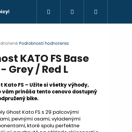
Hľadať
Prihlásenie
Nákupný
bicyklov
košík
erné
dnotené
Podrobnosti hodnotenia
tenie
ost KATO FS Base
ktu
 - Grey / Red L
ičiek.
t Kato FS – Užite si všetky výhody,
é vám prináša tento cenovo dostupný
odpružený bike.
ly Ghost Kato FS s 29 palcovými
Nasledujúce
sami, pevnými osami, vyladenými
onentami, ktoré spolu perfektne