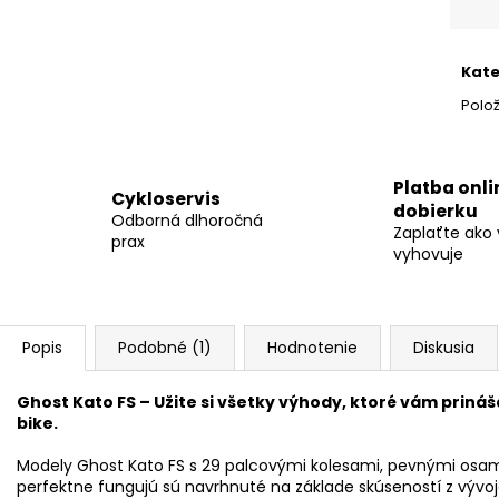
Kate
Polo
Platba onli
Cykloservis
dobierku
Odborná dlhoročná
Zaplaťte ako
prax
vyhovuje
Popis
Podobné (1)
Hodnotenie
Diskusia
Ghost Kato FS – Užite si všetky výhody, ktoré vám prin
bike.
Modely Ghost Kato FS s 29 palcovými kolesami, pevnými osa
perfektne fungujú sú navrhnuté na základe skúseností z vývoj