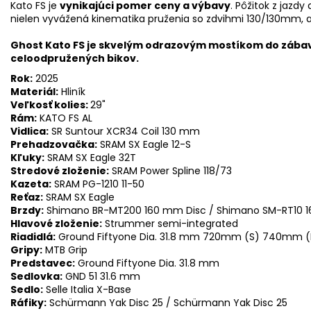
Kato FS je
vynikajúci pomer ceny a výbavy
. Pôžitok z jazd
nielen vyvážená kinematika pruženia so zdvihmi 130/130mm, a
Ghost Kato FS je skvelým odrazovým mostíkom do zába
celoodpružených bikov.
Rok:
2025
Materiál:
Hliník
Veľkosť kolies:
29"
Rám:
KATO FS AL
Vidlica:
SR Suntour XCR34 Coil 130 mm
Prehadzovačka:
SRAM SX Eagle 12-S
Kľuky:
SRAM SX Eagle 32T
Stredové zloženie:
SRAM Power Spline 118/73
Kazeta:
SRAM PG-1210 11-50
Reťaz:
SRAM SX Eagle
Brzdy:
Shimano BR-MT200 160 mm Disc / Shimano SM-RT10 
Hlavové zloženie:
Strummer semi-integrated
Riadidlá:
Ground Fiftyone Dia. 31.8 mm 720mm (S) 740mm 
Gripy:
MTB Grip
Predstavec:
Ground Fiftyone Dia. 31.8 mm
Sedlovka:
GND 51 31.6 mm
Sedlo:
Selle Italia X-Base
Ráfiky:
Schürmann Yak Disc 25 / Schürmann Yak Disc 25