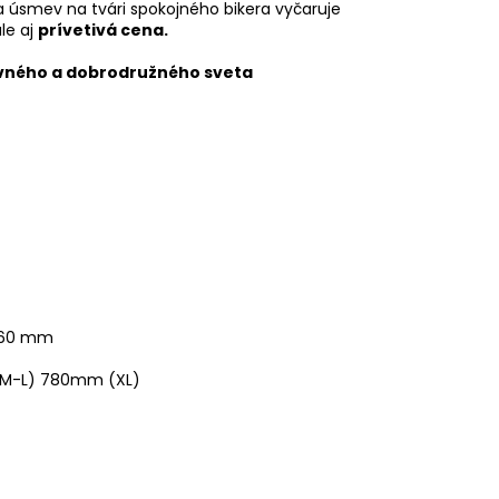
y a úsmev na tvári spokojného bikera vyčaruje
le aj
prívetivá cena.
vného a dobrodružného sveta
160 mm
(M-L) 780mm (XL)