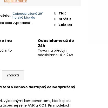
Napíšte nám!
Tlač
Celoodpružené 29"
gória
:
horské bicykle
Strážiť
žka bola vypredaná…
Zdieľať
ne i na
Odosielame už do
24h
 vám to
Tovar na predajni
odosielame už o 24h
Značka
áša tento cenovo dostupný celoodpružený
mi, vyladenými komponentami, ktoré spolu
a úspešnej série AMR a RIOT. Pri modeloch