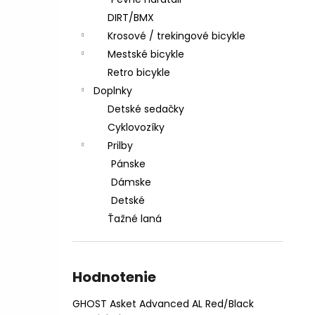
CTM AREON XPERT - MATNÁ LIMETKOVÁ
PERLEŤ
DIRT/BMX
€2 999
Krosové / trekingové bicykle
Pôvodne:
€3 599,99
Mestské bicykle
Retro bicykle
Doplnky
Detské sedačky
Cyklovozíky
Prilby
Pánske
Dámske
Detské
Ťažné laná
Hodnotenie
GHOST Asket Advanced AL Red/Black