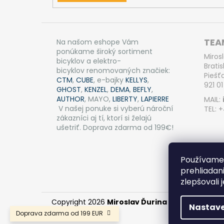
TEAM
Na našom eshope Vám
ponúkame široký sortiment
Miros
bicyklov a elektro-
Bratis
bicyklov renomovaných značiek:
Piešť
CTM
,
CUBE
, e-bajky
KELLYS
,
921 01
GHOST
,
KENZEL
,
DEMA
,
BEFLY
,
AUTHOR
, MAYO,
LIBERTY
,
LAPIERRE
MAIL:
V našej ponuke si vyberú nároční
TEL: 
zákazníci aj tí, ktorí si želajú
ušetriť. Doprava zdarma od 199€!
Používame 
prehliadan
zlepšovali 
Copyright 2026
Miroslav Ďurina - TEAM BIKE Pi
Nastave
Doprava zdarma od 199 EUR