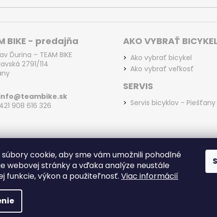
 BIKE - predajňa
AKO VYBRAŤ BICYKE
lav Ďurina – TEAM BIKE
Ako vybrať bicykel
lavská 2791/114
Ako vybrať veľkosť
any
SERVIS
info@teambike.sk
Servis bicyklov - Piešťany
+421 908 616 326
súbory cookie, aby sme vám umožnili pohodlné
ie webovej stránky a vďaka analýze neustále
jej funkcie, výkon a použiteľnosť.
Viac informácií
ešťany
. Všetky práva vyhradené.
nie