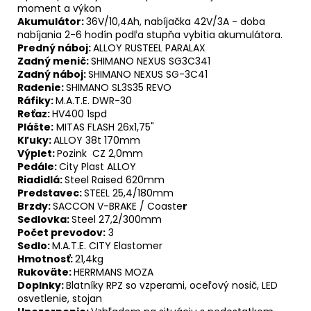
moment a výkon
Akumulátor:
36V/10,4Ah, nabíjačka 42V/3A - doba
nabíjania 2-6 hodín podľa stupňa vybitia akumulátora.
Predný náboj:
ALLOY RUSTEEL PARALAX
Zadný menič:
SHIMANO NEXUS SG3C341
Zadný náboj:
SHIMANO NEXUS SG-3C41
Radenie:
SHIMANO SL3S35 REVO
Ráfiky:
M.A.T.E. DWR-30
Reťaz:
HV400 1spd
Plášte:
MITAS FLASH 26x1,75"
Kľuky:
ALLOY 38t 170mm
Výplet:
Pozink CZ 2,0mm
Pedále:
City Plast ALLOY
Riadidlá:
Steel Raised 620mm
Predstavec:
STEEL 25,4/180mm
Brzdy:
SACCON V-BRAKE / Coaste
r
Sedlovka:
Steel 27,2/300mm
Počet prevodov:
3
Sedlo:
M.A.T.E. CITY Elastomer
Hmotnosť:
21,4kg
Rukoväte:
HERRMANS MOZA
Doplnky:
Blatníky RPZ so vzperami, oceľový nosič, LED
osvetlenie, stojan