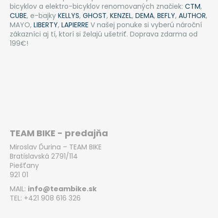
bicyklov a elektro-bicyklov renomovaných značiek:
CTM
,
CUBE
, e-bajky
KELLYS
,
GHOST
,
KENZEL
,
DEMA
,
BEFLY
,
AUTHOR
,
MAYO,
LIBERTY
,
LAPIERRE
V našej ponuke si vyberú nároční
zákazníci aj tí, ktorí si želajú ušetriť. Doprava zdarma od
199€!
TEAM BIKE - predajňa
Miroslav Ďurina – TEAM BIKE
Bratislavská 2791/114
Piešťany
921 01
MAIL:
info@teambike.sk
TEL: +421 908 616 326