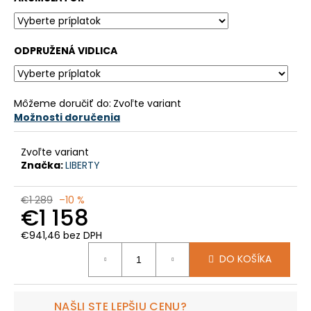
č
a
m
e
ODPRUŽENÁ VIDLICA
CTM
RUBY
Môžeme doručiť do:
Zvoľte variant
GX
Možnosti doručenia
29
-
MATNÁ
Zvoľte variant
ČIERNA
Značka:
LIBERTY
/
LESKLÁ
STARORUŽOVÁ
€1 289
–10 %
€1 158
€1
999,99
€941,46
bez DPH
Pôvodne:
Jednotková
€2
DO KOŠÍKA
199,99
cena:
NAŠLI STE LEPŠIU CENU?