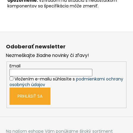
Upozornenie:
Vzhľadom na situáciu s nedostatkom
komponentov sa špecifikácia môže zmeniť.
Z
á
Odoberať newsletter
p
Nezmeškajte žiadne novinky či zľavy!
ä
t
Email
i
Vložením e-mailu súhlasíte s
podmienkami ochrany
e
osobných údajov
PRIHLÁSIŤ SA
Na našom eshope Vám ponúkame široký sortiment