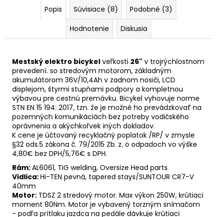
Popis
Súvisiace (8)
Podobné (3)
Hodnotenie
Diskusia
Mestský elektro bicykel
veľkosti
26"
v trojrýchlostnom
prevedení. so stredovým motorom, základným
akumulátorom 36V/10,4Ah v zadnom nosiči, LCD
displejom, štyrmi stupňami podpory a kompletnou
výbavou pre cestnú premávku. Bicykel vyhovuje norme
STN EN 15 194: 2017, tzn. že je možné ho prevádzkovať na
pozemných komunikáciách bez potreby vodičského
oprávnenia a akýchkoľvek iných dokladov.
K cene je účtovaný recyklačný poplatok /RP/ v zmysle
§32 ods.5 zákona č. 79/2015 Zb. z. o odpadoch vo výške
4,80€ bez DPH/5,76€ s DPH.
Rám:
AL6061, TIG welding, Oversize Head parts
Vidlica:
Hi-TEN pevná, tapered stays/SUNTOUR CR7-V
40mm
Motor:
TDSZ 2 stredový motor. Max výkon 250W, krútiaci
moment 80Nm. Motor je vybavený torzným snímačom
- podľa prítlaku jazdca na pedále dávkuje krútiaci