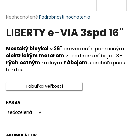
á
j
Priemerné
Neohodnotené
Podrobnosti hodnotenia
s
hodnotenie
LIBERTY e-VIA 3spd 16"
produktu
ť
je
?
0,0
z
Mestský bicykel
v
26"
prevedení s pomocným
5
elektrickým motorom
v prednom náboji a 3
-
hviezdičiek.
rýchlostným
zadným
nábojom
s protišľapnou
brzdou.
HĽADAŤ
Tabuľka veľkostí
O
FARBA
d
p
o
r
ú
AKUMULÁTOR