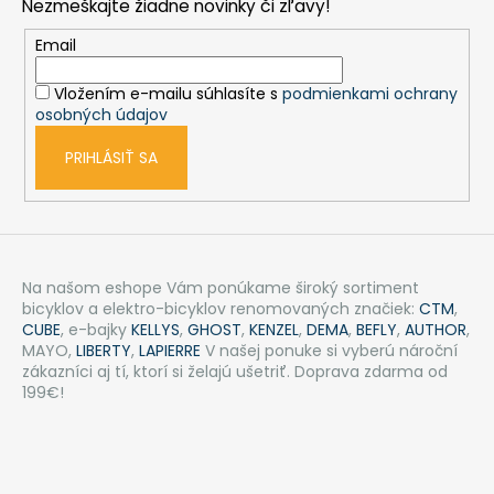
Nezmeškajte žiadne novinky či zľavy!
ä
t
Email
i
Vložením e-mailu súhlasíte s
podmienkami ochrany
e
osobných údajov
PRIHLÁSIŤ SA
Na našom eshope Vám ponúkame široký sortiment
bicyklov a elektro-bicyklov renomovaných značiek:
CTM
,
CUBE
, e-bajky
KELLYS
,
GHOST
,
KENZEL
,
DEMA
,
BEFLY
,
AUTHOR
,
MAYO,
LIBERTY
,
LAPIERRE
V našej ponuke si vyberú nároční
zákazníci aj tí, ktorí si želajú ušetriť. Doprava zdarma od
199€!