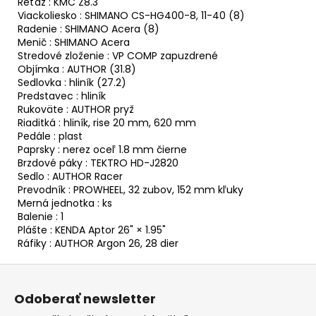
Reťaz : KMC Z8.3
Viackoliesko : SHIMANO CS-HG400-8, 11-40 (8)
Radenie : SHIMANO Acera (8)
Menič : SHIMANO Acera
Stredové zloženie : VP COMP zapuzdrené
Objímka : AUTHOR (31.8)
Sedlovka : hliník (27.2)
Predstavec : hliník
Rukoväte : AUTHOR pryž
Riaditká : hliník, rise 20 mm, 620 mm
Pedále : plast
Paprsky : nerez oceľ 1.8 mm čierne
Brzdové páky : TEKTRO HD-J2820
Sedlo : AUTHOR Racer
Prevodník : PROWHEEL, 32 zubov, 152 mm kľuky
Merná jednotka : ks
Balenie : 1
Plášte : KENDA Aptor 26" × 1.95"
Ráfiky : AUTHOR Argon 26, 28 dier
Z
á
Odoberať newsletter
p