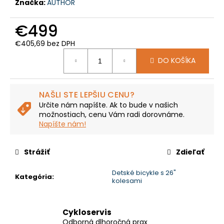
č
Značka:
AUTHOR
a
m
€499
e
€405,69 bez DPH
Jednotková
DO KOŠÍKA
cena:
CUBE
REACTION
HYBRID
PERFORMANCE
NAŠLI STE LEPŠIU CENU?
500
Určite nám napíšte. Ak to bude v našich
SHINYAPPLE'N'BLACK
možnostiach, cenu Vám radi dorovnáme.
€1
Napíšte nám!
699
Pôvodne:
€2
Strážiť
Zdieľať
449
Detské bicykle s 26"
Kategória
:
kolesami
Cykloservis
Odborná dlhoročná prax