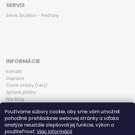
SERVIS
Servis bicyklov - Piešťany
INFORMÁCIE
Kontakt
Doprava
Časté otázky (FAQ)
Zpôsob platby
Nás blog
Obchodné podmienky
Používame súbory cookie, aby sme vám umožnili
Zásady ochrany osobných údajov
pohodlné prehliadanie webovej stránky a vďaka
Odstúpenie od kúpnej zmluvy
analýze neustále zlepšovali jej funkcie, výkon a
použiteľnosť.
Viac informácií