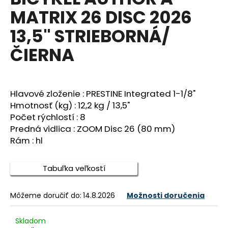
je
á
MATRIX 26 DISC 2026
0,0
z
j
13,5" STRIEBORNÁ/
5
s
hviezdičiek.
ČIERNA
ť
?
Hlavové zloženie : PRESTINE Integrated 1-1/8"
Hmotnosť (kg) : 12,2 kg / 13,5"
Počet rýchlostí : 8
HĽADAŤ
Predná vidlica : ZOOM Disc 26 (80 mm)
Rám : hl
O
Tabuľka veľkostí
d
p
o
Môžeme doručiť do:
14.8.2026
Možnosti doručenia
r
ú
Skladom