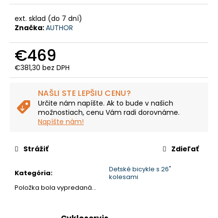
č
a
ext. sklad (do 7 dní)
m
Značka:
AUTHOR
e
€469
CTM
€381,30 bez DPH
AREON
Jednotková
XPERT
cena:
-
NAŠLI STE LEPŠIU CENU?
MATNÁ
LIMETKOVÁ
Určite nám napíšte. Ak to bude v našich
PERLEŤ
možnostiach, cenu Vám radi dorovnáme.
Napíšte nám!
€2
999
Pôvodne:
Strážiť
Zdieľať
€3
599,99
Detské bicykle s 26"
Kategória
:
kolesami
Položka bola vypredaná…