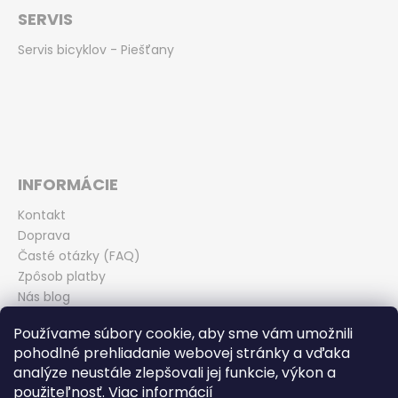
SERVIS
Servis bicyklov - Piešťany
INFORMÁCIE
Kontakt
Doprava
Časté otázky (FAQ)
Zpôsob platby
Nás blog
Obchodné podmienky
Používame súbory cookie, aby sme vám umožnili
Zásady ochrany osobných údajov
pohodlné prehliadanie webovej stránky a vďaka
Odstúpenie od kúpnej zmluvy
analýze neustále zlepšovali jej funkcie, výkon a
použiteľnosť.
Viac informácií