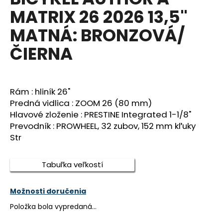
je
á
MATRIX 26 2026 13,5"
0,0
z
j
MATNÁ: BRONZOVÁ/
5
s
hviezdičiek.
ČIERNA
ť
?
Rám : hliník 26"
Predná vidlica : ZOOM 26 (80 mm)
Hlavové zloženie : PRESTINE Integrated 1-1/8"
HĽADAŤ
Prevodník : PROWHEEL, 32 zubov, 152 mm kľuky
Str
O
Tabuľka veľkostí
d
p
o
Možnosti doručenia
r
Položka bola vypredaná…
ú