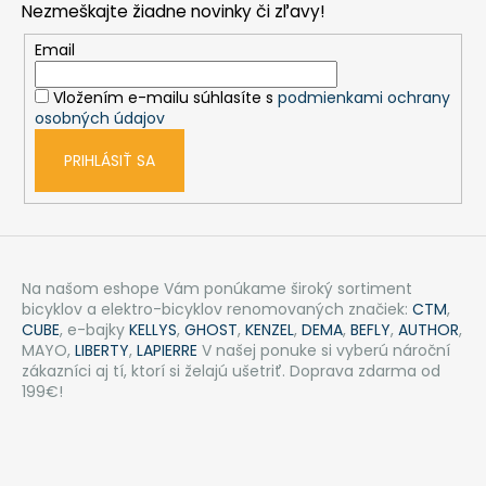
Nezmeškajte žiadne novinky či zľavy!
ä
t
Email
i
Vložením e-mailu súhlasíte s
podmienkami ochrany
e
osobných údajov
PRIHLÁSIŤ SA
Na našom eshope Vám ponúkame široký sortiment
bicyklov a elektro-bicyklov renomovaných značiek:
CTM
,
CUBE
, e-bajky
KELLYS
,
GHOST
,
KENZEL
,
DEMA
,
BEFLY
,
AUTHOR
,
MAYO,
LIBERTY
,
LAPIERRE
V našej ponuke si vyberú nároční
zákazníci aj tí, ktorí si želajú ušetriť. Doprava zdarma od
199€!