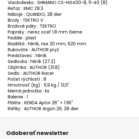
Viackoliesko : SHIMANO CS-HG400-8, 11-40 (8)
Reťaz : KMC Z8.3
Náboje : QUANDO, 28 dier
Brzdy : TEKTRO V
Brzdové páky : TEKTRO
Paprsky : nerez oceľ 1.8 mm čierne
Pedále : plast
Riaditká : hliník, rise 20 mm, 620 mm
Rukoväte : AUTHOR pryž
Predstavec : hliník
Sedlovka : hliník (27.2)
Objímka : AUTHOR (31.8)
Sedlo : AUTHOR Racer
Počet rýchlostí : 8
Hmotnosť (kg) : 11,9 kg / 13,5"
Merná jednotka : ks
Balenie : 1
Plášte : KENDA Aptor 26" × 1.95"
Ráfiky : AUTHOR Argon 26, 28 dier
Z
á
Odoberať newsletter
p