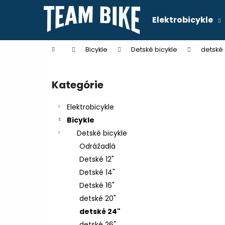
K
Prejsť
na
o
Elektrobicykle
obsah
Späť
Späť
š
do
do
í
Domov
Bicykle
Detské bicykle
detské 
k
obchodu
obchodu
B
o
Kategórie
Preskočiť
č
kategórie
n
Elektrobicykle
ý
Bicykle
p
Detské bicykle
a
Odrážadlá
n
Detské 12"
e
Detské 14"
l
Detské 16"
detské 20"
detské 24"
detské 26"