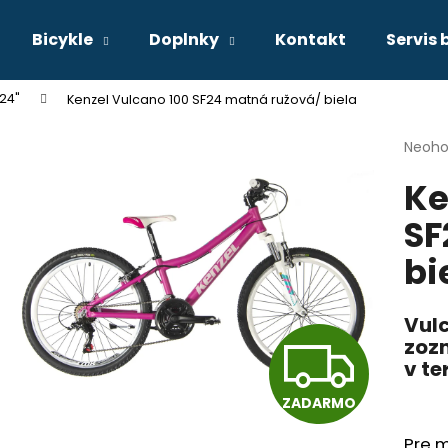
Bicykle
Doplnky
Kontakt
Servis 
24"
Kenzel Vulcano 100 SF24 matná ružová/ biela
Čo potrebujete nájsť?
Priem
Neoho
hodno
Ke
produ
HĽADAŤ
je
SF
0,0
z
bi
5
Odporúčame
hviezd
Vulc
Z
zoz
v te
ZADARMO
A
Pre m