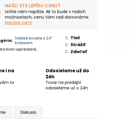
:
NAŠLI STE LEPŠIU CENU?
Určite nám napíšte. Ak to bude v našich
možnostiach, cenu Vám radi dorovnáme.
Napíšte nám!
Tlač
Detské bicykle s 24"
gória
:
kolesami
Strážiť
žka bola vypredaná…
Zdieľať
ne i na
Odosielame už do
24h
 vám to
Tovar na predajni
odosielame už o 24h
nie
Diskusia