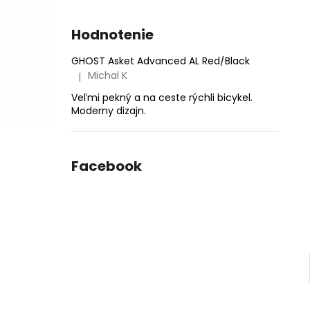
Hodnotenie
GHOST Asket Advanced AL Red/Black
Michal K
|
Hodnotenie produktu je 5 z 5 hviezdičiek.
Veľmi pekný a na ceste rýchli bicykel.
Moderny dizajn.
Facebook