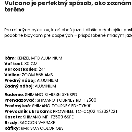
Vulcano je perfektný spôsob, ako zoznám
teréne
Pre mladých cyklistov, ktorí chcú jazdiť dlhšie a rýchlejšie, 
podobné bicyklom pre dospelých – prispôsobené mladým ja
Rám:
KENZEL MTB ALUMINIUM
Veľkosť:
30
CM
Veľkosť kolies:
24”
Vidlica:
ZOOM 565 AMS
Predný náboj:
ALUMINIUM
Zadný náboj:
ALUMINIUM
Radenie:
SHIMANO SL-RS36 3X6SPD
Prehadzovač:
SHIMANO TOURNEY RD-TZ500
Prešmýkač:
SHIMANO TOURNEY FD-TY500
Prevodník s kľukami:
PROWHEEL TC-CQ02 42/32/22T
Kazeta:
SHIMANO MF-TZ500 6SPD
Brzdy:
SACCON V-BRAKE
Ráfiky:
RMK SOA COLOR GBS