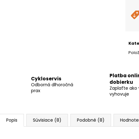
cena
Kate
Polo
Platba onli
Cykloservis
dobierku
Odborná dlhoročná
Zaplaťte ako
prax
vyhovuje
Popis
Súvisiace (8)
Podobné (8)
Hodnote