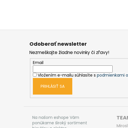
Z
á
Odoberať newsletter
p
Nezmeškajte žiadne novinky či zľavy!
ä
t
Email
i
Vložením e-mailu súhlasíte s
podmienkami o
e
PRIHLÁSIŤ SA
TEAM
Na našom eshope Vám
ponúkame široký sortiment
Miros