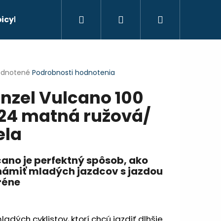
Hľadať
Prihlásenie
Nákupný
bicyklov
košík
erné
dnotené
Podrobnosti hodnotenia
tenie
nzel Vulcano 100
ktu
24 matná ružová/
ela
ičiek.
ano je perfektný spôsob, ako
námiť mladých jazdcov s jazdou
réne
Nasledujúce
ladých cyklistov, ktorí chcú jazdiť dlhšie