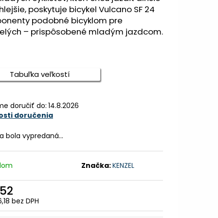
TNÁ BÉŽOVÁ / LESKLÁ
hlejšie, poskytuje bicykel Vulcano SF 24
onenty podobné bicyklom pre
elých – prispôsobené mladým jazdcom.
9,99
Tabuľka veľkostí
e doručiť do:
14.8.2026
sti doručenia
ka bola vypredaná…
adom
Značka:
KENZEL
52
,18 bez DPH
otková