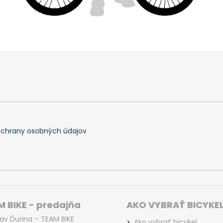
chrany osobných údajov
 BIKE - predajňa
AKO VYBRAŤ BICYKE
lav Ďurina – TEAM BIKE
Ako vybrať bicykel