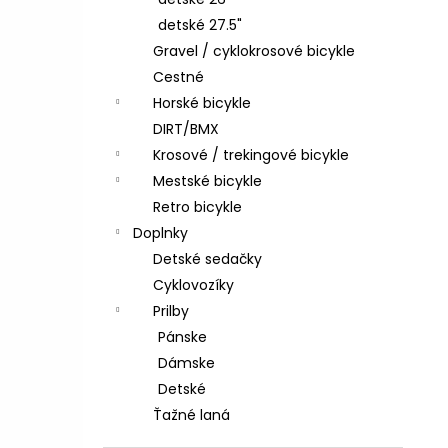
CTM AREON XPERT - MATNÁ LIMETKOVÁ
PERLEŤ
detské 27.5"
€2 999
Gravel / cyklokrosové bicykle
Pôvodne:
€3 599,99
Cestné
Horské bicykle
DIRT/BMX
Krosové / trekingové bicykle
Mestské bicykle
Retro bicykle
Doplnky
Detské sedačky
Cyklovozíky
Prilby
Pánske
Dámske
Detské
Ťažné laná