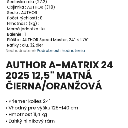
č
Sedlovka : alu (27.2)
a
Objímka : AUTHOR (31.8)
m
Sedlo : AUTHOR
Počet rýchlostí : 8
e
Hmotnosť (kg) :
Merná jednotka : ks
Balenie : 1
LIBERTY
Plášte : AUTHOR Speed Master, 24" × 1.75"
E-
Ráfiky : alu, 32 dier
VIA
Priemerné
Neohodnotené
Podrobnosti hodnotenia
3SPD
16"
hodnotenie
AUTHOR A-MATRIX 24
produktu
€1
je
158
2025 12,5" MATNÁ
0,0
Pôvodne:
z
€1
ČIERNA/ORANŽOVÁ
289
5
hviezdičiek.
• Priemer kolies 24"
• Vhodný pre výšku 125–140 cm
• Hmotnosť 11,4 kg
• Ľahký hliníkový rám