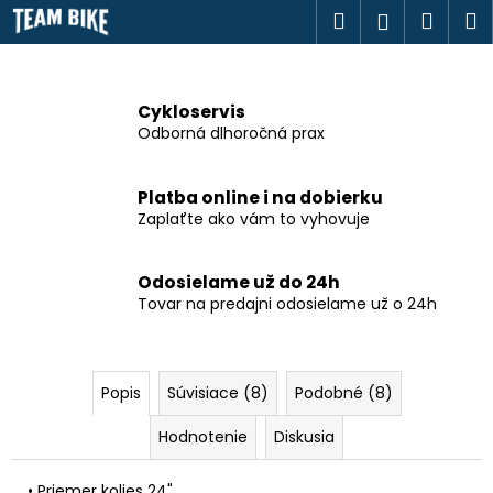
K
Prejsť
Hľadať
Náku
M
Prihlásen
na
o
obsah
Späť
Späť
košík
š
í
Cykloservis
Č
k
Odborná dlhoročná prax
o
p
Platba online i na dobierku
o
Zaplaťte ako vám to vyhovuje
t
r
Odosielame už do 24h
e
Tovar na predajni odosielame už o 24h
b
u
j
Popis
Súvisiace (8)
Podobné (8)
e
t
Hodnotenie
Diskusia
e
n
• Priemer kolies 24"