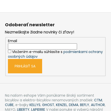
Z
á
Odoberať newsletter
p
Nezmeškajte žiadne novinky či zľavy!
ä
t
Email
i
Vložením e-mailu súhlasíte s
podmienkami ochrany
e
osobných údajov
PRIHLÁSIŤ SA
Na našom eshope Vám ponúkame široký sortiment
bicyklov a elektro-bicyklov renomovaných značiek:
CTM
,
CUBE
, e-bajky
KELLYS
,
GHOST
,
KENZEL
,
DEMA
,
BEFLY
,
AUTHOR
,
MAYO,
LIBERTY
,
LAPIERRE
V našej ponuke si vyberú nároční