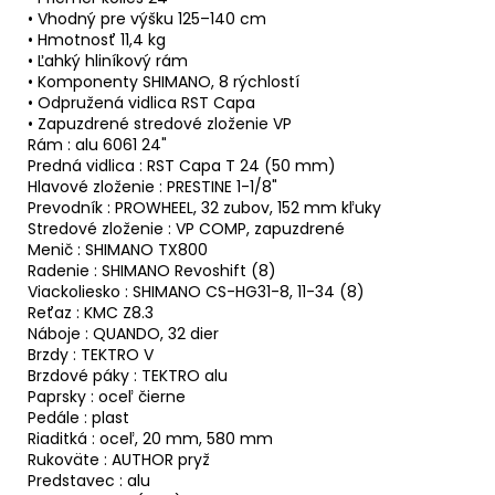
• Vhodný pre výšku 125–140 cm
á
• Hmotnosť 11,4 kg
j
• Ľahký hliníkový rám
s
• Komponenty SHIMANO, 8 rýchlostí
• Odpružená vidlica RST Capa
ť
• Zapuzdrené stredové zloženie VP
?
Rám : alu 6061 24"
Predná vidlica : RST Capa T 24 (50 mm)
Hlavové zloženie : PRESTINE 1-1/8"
Prevodník : PROWHEEL, 32 zubov, 152 mm kľuky
Stredové zloženie : VP COMP, zapuzdrené
Menič : SHIMANO TX800
HĽADAŤ
Radenie : SHIMANO Revoshift (8)
Viackoliesko : SHIMANO CS-HG31-8, 11-34 (8)
Reťaz : KMC Z8.3
Náboje : QUANDO, 32 dier
O
Brzdy : TEKTRO V
d
Brzdové páky : TEKTRO alu
Paprsky : oceľ čierne
p
Pedále : plast
o
Riaditká : oceľ, 20 mm, 580 mm
r
Rukoväte : AUTHOR pryž
ú
Predstavec : alu