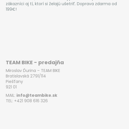
zákazníci aj tí, ktorí si želajú ušetriť. Doprava zdarma od
199€!
TEAM BIKE - predajňa
Miroslav Ďurina – TEAM BIKE
Bratislavská 2791/114
Piešťany
921 01
MAIL:
info@teambike.sk
TEL: +421 908 616 326