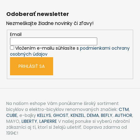
Z
á
Odoberať newsletter
p
Nezmeškajte žiadne novinky či zľavy!
ä
t
Email
i
Vložením e-mailu súhlasíte s
podmienkami ochrany
e
osobných údajov
PRIHLÁSIŤ SA
Na našom eshope Vám ponúkame široký sortiment
bicyklov a elektro-bicyklov renomovaných značiek:
CTM
,
CUBE
, e-bajky
KELLYS
,
GHOST
,
KENZEL
,
DEMA
,
BEFLY
,
AUTHOR
,
MAYO,
LIBERTY
,
LAPIERRE
V našej ponuke si vyberú nároční
zákazníci aj tí, ktorí si želajú ušetriť. Doprava zdarma od
199€!