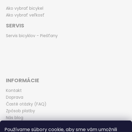
Ako vybrať bicykel
Ako vybrať veľkosť
SERVIS
Servis bicyklov - Piešťany
INFORMÁCIE
Kontakt
Doprava
Časté otázky (FAQ)
Zpôsob platby
Nás blog
Obchodné podmienky
Používame súbory cookie, aby sme vám umožnili
Zásady ochrany osobných údajov