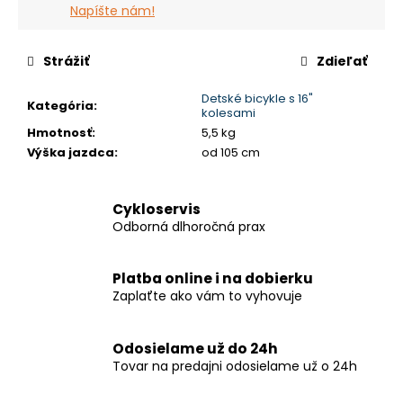
č
Napíšte nám!
a
m
e
Strážiť
Zdieľať
Detské bicykle s 16"
Kategória
:
kolesami
LIBERTY
E-
Hmotnosť
:
5,5 kg
HYPERION
Výška jazdca
:
od 105 cm
3
SPD
11"
Cykloservis
€1
Odborná dlhoročná prax
238
Platba online i na dobierku
Zaplaťte ako vám to vyhovuje
Odosielame už do 24h
Tovar na predajni odosielame už o 24h