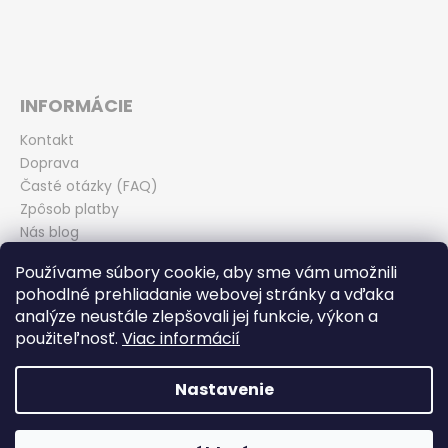
INFORMÁCIE
Kontakt
Doprava
Časté otázky (FAQ)
Zpôsob platby
Nás blog
Obchodné podmienky
Používame súbory cookie, aby sme vám umožnili
Zásady ochrany osobných údajov
pohodlné prehliadanie webovej stránky a vďaka
Odstúpenie od kúpnej zmluvy
analýze neustále zlepšovali jej funkcie, výkon a
použiteľnosť.
Viac informácií
Nastavenie
Vytvoril Shoptet
Copyright 2026
Miroslav Ďurina - TEAM BIKE Piešťany
.