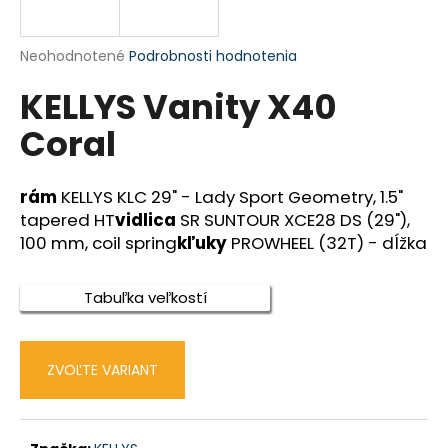
á
j
Priemerné
Neohodnotené
Podrobnosti hodnotenia
s
hodnotenie
KELLYS Vanity X40
produktu
ť
je
?
Coral
0,0
z
5
hviezdičiek.
rám
KELLYS KLC 29" - Lady Sport Geometry, 1.5"
tapered HT
vidlica
SR SUNTOUR XCE28 DS (29"),
HĽADAŤ
100 mm, coil spring
kľuky
PROWHEEL (32T) - dĺžka
Tabuľka veľkostí
O
d
p
ZVOĽTE VARIANT
o
r
ú