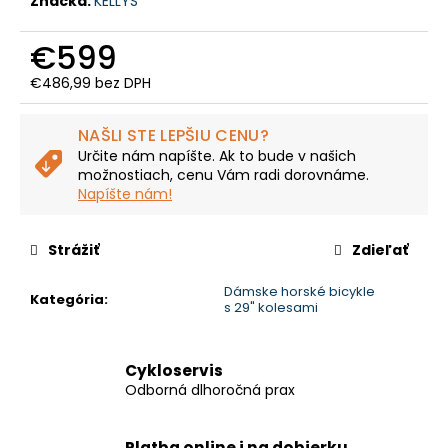
č
Značka:
KELLYS
a
m
€599
e
€486,99 bez DPH
Jednotková
cena:
CTM
NAŠLI STE LEPŠIU CENU?
AREON
Určite nám napíšte. Ak to bude v našich
-
možnostiach, cenu Vám radi dorovnáme.
MATNÁ
Napíšte nám!
BÉŽOVÁ
/
LESKLÁ
ČIERNA
Strážiť
Zdieľať
€2
700
Dámske horské bicykle
Kategória
:
Pôvodne:
s 29" kolesami
€3
299,99
Cykloservis
Odborná dlhoročná prax
Platba online i na dobierku