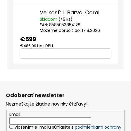
Veľkosť: L, Barva: Coral
Skladom
(>5 ks)
EAN:
8585053854128
Môžeme doručiť do:
17.8.2026
€599
€486,99 bez DPH
DO
KOŠÍKA
Z
á
Odoberať newsletter
p
Nezmeškajte žiadne novinky či zľavy!
ä
t
Email
i
Vložením e-mailu súhlasíte s
podmienkami ochrany
e