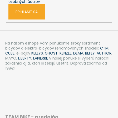
osobných údajov
PRIHLÁSIŤ SA
Na našom eshope Vám ponúkame široký sortiment
bicyklov a elektro-bicyklov renomovaných značiek:
CTM
,
CUBE
, e-bajky
KELLYS
,
GHOST
,
KENZEL
,
DEMA
,
BEFLY
,
AUTHOR
,
MAYO,
LIBERTY
,
LAPIERRE
V našej ponuke si vyberú nároční
zákazníci aj tí, ktorí si želajú ušetriť. Doprava zdarma od
199€!
TEAM BIKE - predajňa