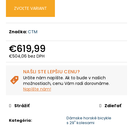
č
a
ZVOĽTE VARIANT
m
e
Značka:
CTM
CUBE
REACTION
€619,99
HYBRID
PERFORMANCE
€504,06 bez DPH
500
Jednotková
SHINYAPPLE'N'BLACK
cena:
€1
NAŠLI STE LEPŠIU CENU?
699
Určite nám napíšte. Ak to bude v našich
Pôvodne:
možnostiach, cenu Vám radi dorovnáme.
€2
Napíšte nám!
449
Strážiť
Zdieľať
Dámske horské bicykle
Kategória
:
s 29" kolesami