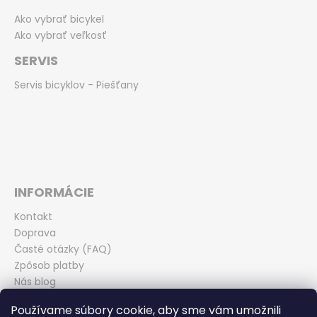
Ako vybrať bicykel
Ako vybrať veľkosť
SERVIS
Servis bicyklov - Piešťany
INFORMÁCIE
Kontakt
Doprava
Časté otázky (FAQ)
Zpôsob platby
Nás blog
Obchodné podmienky
Používame súbory cookie, aby sme vám umožnili
Zásady ochrany osobných údajov