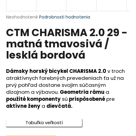
A
á
j
R
Priemerné
Neohodnotené
Podrobnosti hodnotenia
s
hodnotenie
CTM CHARISMA 2.0 29 -
produktu
M
ť
je
?
matná tmavosivá /
0,0
O
z
lesklá bordová
5
hviezdičiek.
Dámsky horský bicykel CHARISMA 2.0
v troch
HĽADAŤ
atraktívnych farebných prevedeniach ťa už na
prvý pohľad dostane svojim súčasným
dizajnom a výbavou.
Geometria rámu
a
O
použité komponenty
sú
prispôsobené
pre
d
aktívne ženy
a
dievčatá.
p
o
Tabuľka veľkostí
r
ú