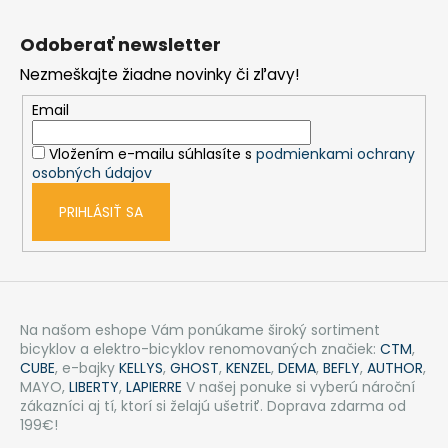
Z
á
Odoberať newsletter
p
Nezmeškajte žiadne novinky či zľavy!
ä
t
Email
i
Vložením e-mailu súhlasíte s
podmienkami ochrany
e
osobných údajov
PRIHLÁSIŤ SA
Na našom eshope Vám ponúkame široký sortiment
bicyklov a elektro-bicyklov renomovaných značiek:
CTM
,
CUBE
, e-bajky
KELLYS
,
GHOST
,
KENZEL
,
DEMA
,
BEFLY
,
AUTHOR
,
MAYO,
LIBERTY
,
LAPIERRE
V našej ponuke si vyberú nároční
zákazníci aj tí, ktorí si želajú ušetriť. Doprava zdarma od
199€!