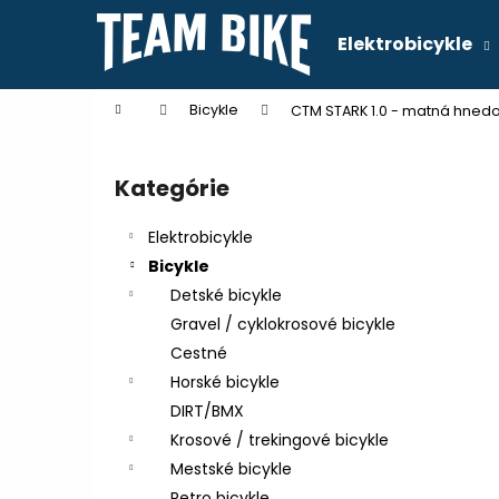
K
Prejsť
na
o
Elektrobicykle
obsah
Späť
Späť
š
do
do
í
Domov
Bicykle
CTM STARK 1.0 - matná hnedo
k
obchodu
obchodu
B
o
Kategórie
Preskočiť
č
kategórie
n
Elektrobicykle
ý
Bicykle
p
Detské bicykle
a
Gravel / cyklokrosové bicykle
n
Cestné
e
Horské bicykle
l
DIRT/BMX
Krosové / trekingové bicykle
Mestské bicykle
Retro bicykle