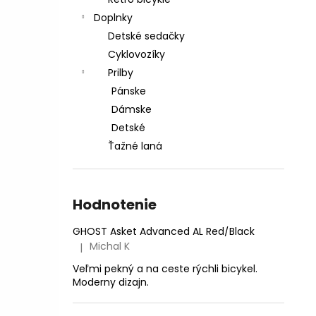
CTM AREON XPERT - MATNÁ LIMETKOVÁ
PERLEŤ
Doplnky
€2 999
Detské sedačky
Pôvodne:
€3 599,99
Cyklovozíky
Prilby
Pánske
Dámske
Detské
Ťažné laná
Hodnotenie
GHOST Asket Advanced AL Red/Black
Michal K
|
Hodnotenie produktu je 5 z 5 hviezdičiek.
Veľmi pekný a na ceste rýchli bicykel.
Moderny dizajn.