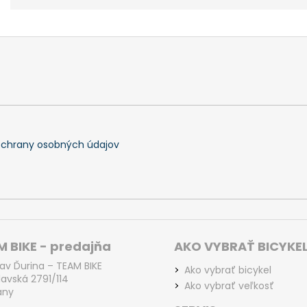
chrany osobných údajov
 BIKE - predajňa
AKO VYBRAŤ BICYKE
lav Ďurina – TEAM BIKE
Ako vybrať bicykel
lavská 2791/114
Ako vybrať veľkosť
any