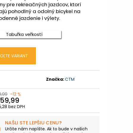
TNÁ BÉŽOVÁ / LESKLÁ
ny pre rekreačných jazdcov, ktorí
jú pohodlný a odolný bicykel na
denné jazdenie i výlety.
9,99
Tabuľka veľkostí
OĽTE VARIANT
Značka:
CTM
,99
–12 %
59,99
,28 bez DPH
otková
:
NAŠLI STE LEPŠIU CENU?
Určite nám napíšte. Ak to bude v našich