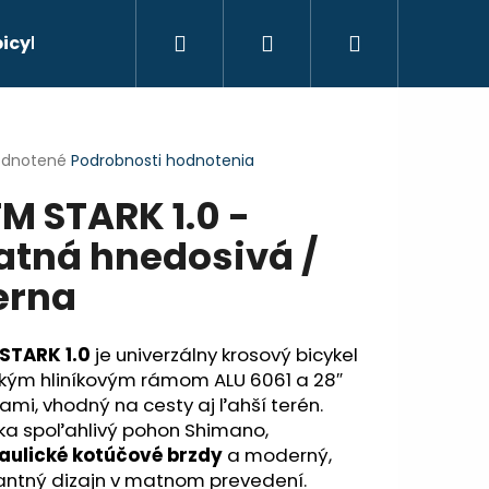
Hľadať
Prihlásenie
Nákupný
bicyklov
košík
erné
dnotené
Podrobnosti hodnotenia
tenie
M STARK 1.0 -
ktu
tná hnedosivá /
erna
ičiek.
STARK 1.0
je univerzálny krosový bicykel
hkým hliníkovým rámom ALU 6061 a 28″
ami, vhodný na cesty aj ľahší terén.
ka spoľahlivý pohon Shimano,
Nasledujúce
aulické kotúčové brzdy
a moderný,
antný dizajn v matnom prevedení.