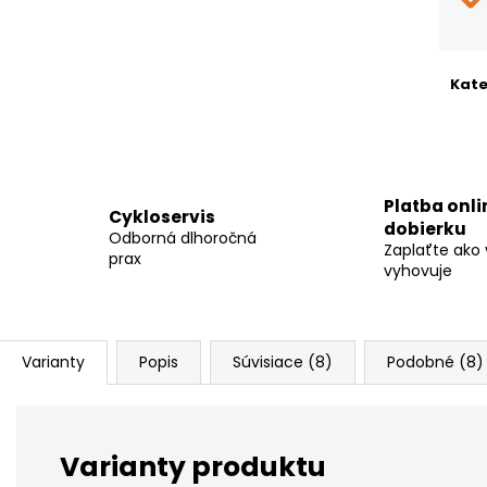
Kate
Platba onli
Cykloservis
dobierku
Odborná dlhoročná
Zaplaťte ako
prax
vyhovuje
Varianty
Popis
Súvisiace (8)
Podobné (8)