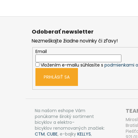
Z
á
Odoberať newsletter
p
Nezmeškajte žiadne novinky či zľavy!
ä
t
Email
i
Vložením e-mailu súhlasíte s
podmienkami o
e
PRIHLÁSIŤ SA
TEAM
Na našom eshope Vám
ponúkame široký sortiment
Miros
bicyklov a elektro-
Bratis
bicyklov renomovaných značiek:
Piešť
CTM
,
CUBE
, e-bajky
KELLYS
,
921 01