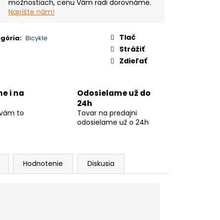
možnostiach, cenu Vám radi dorovnáme.
Napíšte nám!
Tlač
gória
:
Bicykle
Strážiť
Zdieľať
ne i na
Odosielame už do
24h
 vám to
Tovar na predajni
odosielame už o 24h
Hodnotenie
Diskusia