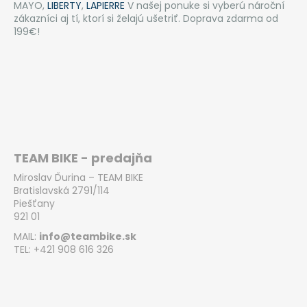
č
MAYO,
LIBERTY
,
LAPIERRE
V našej ponuke si vyberú nároční
a
zákazníci aj tí, ktorí si želajú ušetriť. Doprava zdarma od
m
199€!
e
LIBERTY
E-
HYPERION
3
SPD
11"
TEAM BIKE - predajňa
€1
238
Miroslav Ďurina – TEAM BIKE
Bratislavská 2791/114
Piešťany
921 01
MAIL:
info@teambike.sk
TEL: +421 908 616 326