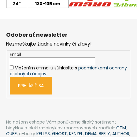
24"
130-135 cm
á
j
Z
s
á
ť
Odoberať newsletter
p
?
Nezmeškajte žiadne novinky či zľavy!
ä
t
Email
i
Vložením e-mailu súhlasíte s
podmienkami ochrany
e
HĽADAŤ
osobných údajov
PRIHLÁSIŤ SA
O
d
p
o
Na našom eshope Vám ponúkame široký sortiment
r
bicyklov a elektro-bicyklov renomovaných značiek:
CTM
,
ú
CUBE
, e-bajky
KELLYS
,
GHOST
,
KENZEL
,
DEMA
,
BEFLY
,
AUTHOR
,