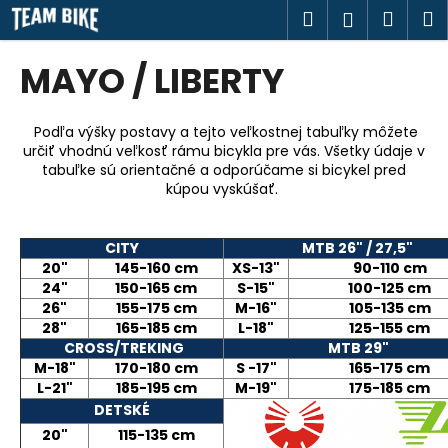
K
Prejsť
Hľadať
Náku
M
Prihlásen
na
o
obsah
Späť
Späť
košík
š
MAYO / LIBERTY
í
Č
k
o
Podľa výšky postavy a tejto veľkostnej tabuľky môžete
určiť vhodnú veľkosť rámu bicykla pre vás. Všetky údaje v
p
tabuľke sú orientačné a odporúčame si bicykel pred
o
kúpou vyskúšať.
t
r
CITY
MTB 26" / 27,5"
e
20"
145-160 cm
XS-13"
90-110 cm
b
24"
150-165 cm
S-15"
100-125 cm
26"
155-175 cm
M-16"
105-135 cm
u
28"
165-185 cm
L-18"
125-155 cm
j
CROSS/TREKING
MTB 29"
e
M-18"
170-180 cm
S -17"
165-175 cm
L-21"
185-195 cm
M-19"
175-185 cm
t
DETSKÉ
e
20"
115-135 cm
n