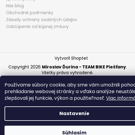
Nás blog
Obchodné podmienky
Zásady ochrany osobných údajov
Odstúpenie od kúpnej zmluvy
Vytvoril Shoptet
Copyright 2026
Miroslav Ďurina - TEAM BIKE Piešťany
.
Všetky práva vyhradené.
Používame súbory cookie, aby sme vám umožnili poho
prehliadanie webovej stránky a vďaka analýze neustál
zlepšovali jej funkcie, výkon a použiteľnosť.
Viac informá
Nastavenie
Súhlasím