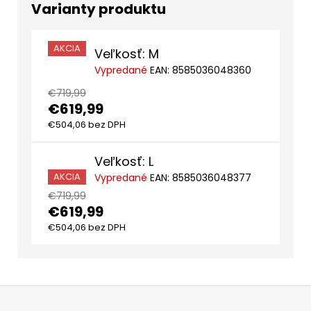
AKCIA
Veľkosť: M
Vypredané
EAN:
8585036048360
€719,99
€619,99
€504,06 bez DPH
Veľkosť: L
AKCIA
Vypredané
EAN:
8585036048377
€719,99
€619,99
€504,06 bez DPH
Z