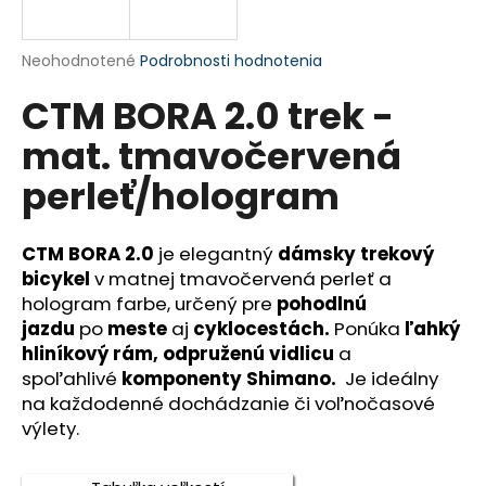
A
á
j
R
Priemerné
Neohodnotené
Podrobnosti hodnotenia
s
hodnotenie
CTM BORA 2.0 trek -
produktu
M
ť
je
?
mat. tmavočervená
0,0
O
z
perleť/hologram
5
hviezdičiek.
CTM BORA 2.0
je elegantný
dámsky
trek
ový
HĽADAŤ
bicykel
v matnej tmavočervená perleť a
hologram farbe, určený pre
pohodlnú
jazdu
po
meste
aj
cyklocestách.
Ponúka
ľahký
O
hliníkový rám, odpruženú vidlicu
a
d
spoľahlivé
komponenty Shimano.
Je ideálny
p
na každodenné dochádzanie či voľnočasové
o
výlety.
r
ú