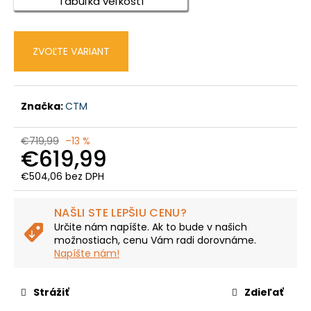
č
Tabuľka veľkostí
a
m
e
ZVOĽTE VARIANT
CTM
SENZE
Značka:
CTM
GX
MAN
-
€719,99
–13 %
MATNÁ
€619,99
HLBOKOMODRÁ
/
€504,06 bez DPH
SIVOHNEDÁ
Jednotková
€2
cena:
NAŠLI STE LEPŠIU CENU?
159,99
Pôvodne:
Určite nám napíšte. Ak to bude v našich
€2
možnostiach, cenu Vám radi dorovnáme.
359,99
Napíšte nám!
Strážiť
Zdieľať