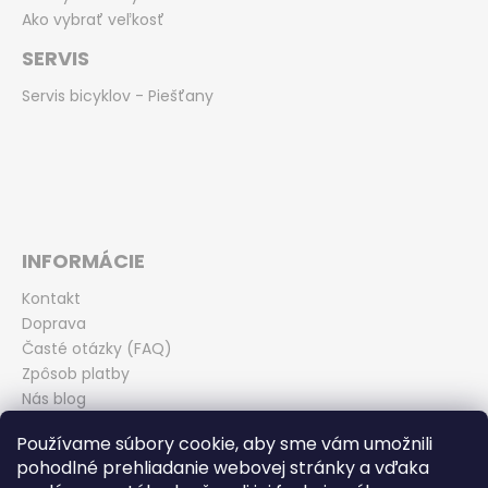
Ako vybrať veľkosť
SERVIS
Servis bicyklov - Piešťany
INFORMÁCIE
Kontakt
Doprava
Časté otázky (FAQ)
Zpôsob platby
Nás blog
Obchodné podmienky
Používame súbory cookie, aby sme vám umožnili
Zásady ochrany osobných údajov
pohodlné prehliadanie webovej stránky a vďaka
Odstúpenie od kúpnej zmluvy