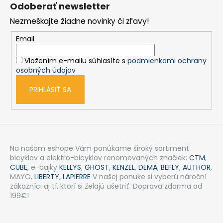
á
Odoberať newsletter
p
Nezmeškajte žiadne novinky či zľavy!
ä
t
Email
i
Vložením e-mailu súhlasíte s
podmienkami ochrany
e
osobných údajov
PRIHLÁSIŤ SA
Na našom eshope Vám ponúkame široký sortiment
bicyklov a elektro-bicyklov renomovaných značiek:
CTM
,
CUBE
, e-bajky
KELLYS
,
GHOST
,
KENZEL
,
DEMA
,
BEFLY
,
AUTHOR
,
MAYO,
LIBERTY
,
LAPIERRE
V našej ponuke si vyberú nároční
zákazníci aj tí, ktorí si želajú ušetriť. Doprava zdarma od
199€!