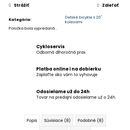
č
Strážiť
Zdieľať
a
m
Detské bicykle s 20"
e
Kategória
:
kolesami
Položka bola vypredaná…
CTM
RUBY
Cykloservis
GX
29
Odborná dlhoročná prax
-
MATNÁ
ČIERNA
Platba online i na dobierku
/
Zaplaťte ako vám to vyhovuje
LESKLÁ
STARORUŽOVÁ
€1
Odosielame už do 24h
999,99
Tovar na predajni odosielame už o 24h
Pôvodne:
€2
199,99
Popis
Súvisiace (8)
Podobné (8)