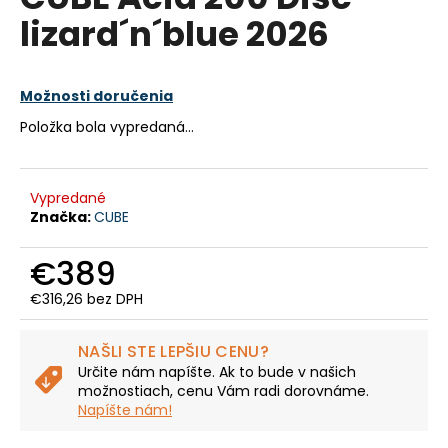
je
á
lizard´n´blue 2026
0,0
z
j
5
s
hviezdičiek.
Možnosti doručenia
ť
?
Položka bola vypredaná…
Vypredané
Značka:
CUBE
HĽADAŤ
€389
€316,26 bez DPH
O
Jednotková
cena:
d
NAŠLI STE LEPŠIU CENU?
p
Určite nám napíšte. Ak to bude v našich
o
možnostiach, cenu Vám radi dorovnáme.
r
Napíšte nám!
ú