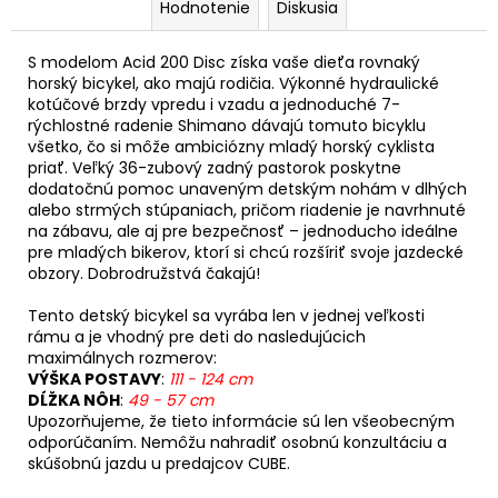
Hodnotenie
Diskusia
S modelom Acid 200 Disc získa vaše dieťa rovnaký
horský bicykel, ako majú rodičia. Výkonné hydraulické
kotúčové brzdy vpredu i vzadu a jednoduché 7-
rýchlostné radenie Shimano dávajú tomuto bicyklu
všetko, čo si môže ambiciózny mladý horský cyklista
priať. Veľký 36-zubový zadný pastorok poskytne
dodatočnú pomoc unaveným detským nohám v dlhých
alebo strmých stúpaniach, pričom riadenie je navrhnuté
na zábavu, ale aj pre bezpečnosť – jednoducho ideálne
pre mladých bikerov, ktorí si chcú rozšíriť svoje jazdecké
obzory. Dobrodružstvá čakajú!
Tento detský bicykel sa vyrába len v jednej veľkosti
rámu a je vhodný pre deti do nasledujúcich
maximálnych rozmerov:
VÝŠKA POSTAVY
:
111 - 124 cm
DĹŽKA NÔH
:
49 - 57 cm
Upozorňujeme, že tieto informácie sú len všeobecným
odporúčaním. Nemôžu nahradiť osobnú konzultáciu a
skúšobnú jazdu u predajcov CUBE.