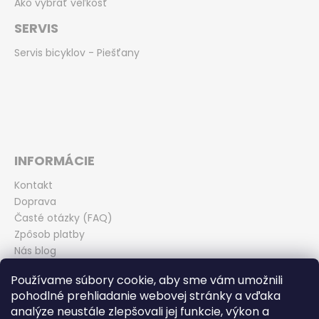
Ako vybrať veľkosť
SERVIS
Servis bicyklov - Piešťany
INFORMÁCIE
Kontakt
Doprava
Časté otázky (FAQ)
Zpôsob platby
Nás blog
Obchodné podmienky
Používame súbory cookie, aby sme vám umožnili
Zásady ochrany osobných údajov
pohodlné prehliadanie webovej stránky a vďaka
Odstúpenie od kúpnej zmluvy
analýze neustále zlepšovali jej funkcie, výkon a