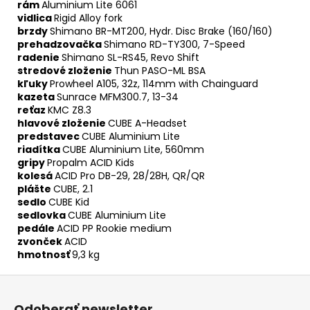
rám
Aluminium Lite 6061
vidlica
Rigid Alloy fork
brzdy
Shimano BR-MT200, Hydr. Disc Brake (160/160)
prehadzovačka
Shimano RD-TY300, 7-Speed
radenie
Shimano SL-RS45, Revo Shift
stredové zloženie
Thun PASO-ML BSA
kľuky
Prowheel A105, 32z, 114mm with Chainguard
kazeta
Sunrace MFM300.7, 13-34
reťaz
KMC Z8.3
hlavové zloženie
CUBE A-Headset
predstavec
CUBE Aluminium Lite
riadítka
CUBE Aluminium Lite, 560mm
gripy
Propalm ACID Kids
kolesá
ACID Pro DB-29, 28/28H, QR/QR
plášte
CUBE, 2.1
sedlo
CUBE Kid
sedlovka
CUBE Aluminium Lite
pedále
ACID PP Rookie medium
zvonček
ACID
hmotnosť
9,3 kg
Z
á
Odoberať newsletter