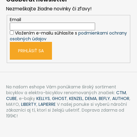
p
Nezmeškajte žiadne novinky či zľavy!
ä
t
Email
i
Vložením e-mailu súhlasíte s
podmienkami ochrany
e
osobných údajov
PRIHLÁSIŤ SA
Na našom eshope Vám ponúkame široký sortiment
bicyklov a elektro-bicyklov renomovaných značiek:
CTM
,
CUBE
, e-bajky
KELLYS
,
GHOST
,
KENZEL
,
DEMA
,
BEFLY
,
AUTHOR
,
MAYO,
LIBERTY
,
LAPIERRE
V našej ponuke si vyberú nároční
zákazníci aj tí, ktorí si želajú ušetriť. Doprava zdarma od
199€!